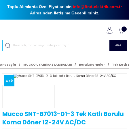
Toplu Alımlarda Özel Fiyatlar İçin
info@find-elektrik.com.tr
Adresinden İletişime Geçebilirsiniz.
ARA
Anasayfa
MUCCO UYARI İKAZ LAMBALARI
Borulu Kornalar
Tek Katlı 
%40
Mucco SNT-B7013-D1-3 Tek Katlı Borulu
Korna Döner 12-24V AC/DC