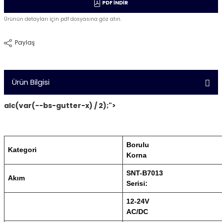
PDF İNDİR
Ürünün detayları için pdf dosyasına göz atın.
Paylaş
Ürün Bilgisi
alc(var(--bs-gutter-x) / 2);">
Borulu
Kategori
Korna
SNT-B7013
Akım
Serisi:
12-24V
AC/DC