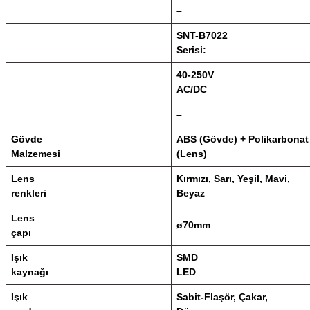
–
SNT-B7022
Serisi:
40-250V
AC/DC
–
Gövde
ABS (Gövde) + Polikarbonat
Malzemesi
(Lens)
Lens
Kırmızı, Sarı, Yeşil, Mavi,
renkleri
Beyaz
Lens
ø70mm
çapı
Işık
SMD
kaynağı
LED
Işık
Sabit-Flaşör, Çakar,