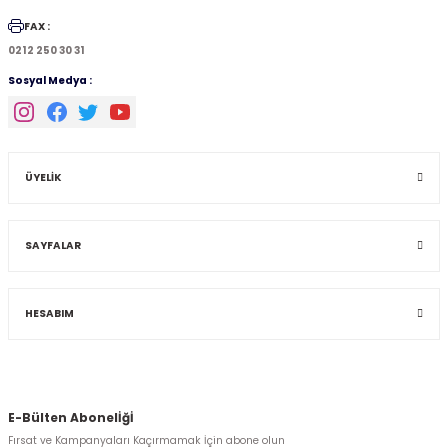
FAX :
0212 250 30 31
Sosyal Medya :
ÜYELİK
SAYFALAR
HESABIM
E-Bülten Abonelİğİ
Fırsat ve Kampanyaları Kaçırmamak İçin abone olun