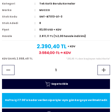
Kategori
Tek Katlı Borulu Kornalar
Marka
MUCCO
Stok Kodu
SNT-B7013-D1-3
Stok Adedi
8
Fiyat
83,00 USD + KDV
Havale
2.811,11 TL (%2,00 havale indirimi)
2.390,40 TL
+ KDV
3.984,00 TL
+ KDV
KDV DAHİL 2.868,48 TL
*215,95 TL den başlayan taksitlerle!
Sepete Ekle
Hafta içi 17:00'a kadar verilen siparişler aynı gün kargoya verilmektedir.