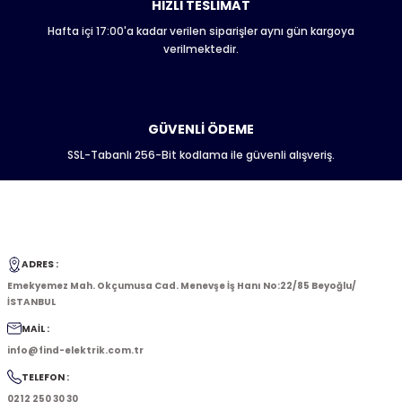
HIZLI TESLİMAT
Hafta içi 17:00'a kadar verilen siparişler aynı gün kargoya
verilmektedir.
GÜVENLİ ÖDEME
SSL-Tabanlı 256-Bit kodlama ile güvenli alışveriş.
ADRES :
Emekyemez Mah. Okçumusa Cad. Menevşe İş Hanı No:22/85 Beyoğlu/
İSTANBUL
MAİL :
info@find-elektrik.com.tr
TELEFON :
0212 250 30 30