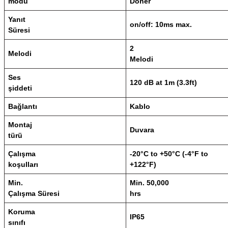
modu
Döner
Yanıt
on/off: 10ms max.
Süresi
2
Melodi
Melodi
Ses
120 dB at 1m (3.3ft)
şiddeti
Bağlantı
Kablo
Montaj
Duvara
türü
Çalışma
-20°C to +50°C (-4°F to
koşulları
+122°F)
Min.
Min. 50,000
Çalışma Süresi
hrs
Koruma
IP65
sınıfı