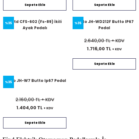
Sepete Ekle
Sepete Ekle
Cntd CFS-602 (Fs-89) İkili
Butto JH-WD212F Butto IP67
%35
%35
Ayak Pedalı
Pedal
2.640,00 TL
+ KDV
1.716,00 TL
+ KDV
Sepete Ekle
Butto JH-W7 Butto Ip67 Pedal
%35
2.160,00 TL
+ KDV
1.404,00 TL
+ KDV
Sepete Ekle