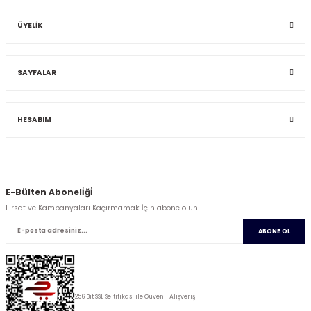
ÜYELİK
SAYFALAR
HESABIM
E-Bülten Abonelİğİ
Fırsat ve Kampanyaları Kaçırmamak İçin abone olun
ABONE OL
256 Bit SSL Seltifikası ile Güvenli Alışveriş