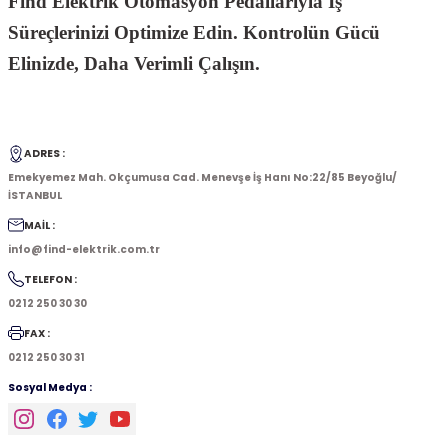
Find Elektrik Otomasyon Pedallarıyla İş
Süreçlerinizi Optimize Edin. Kontrolün Gücü
Elinizde, Daha Verimli Çalışın.
ADRES :
Emekyemez Mah. Okçumusa Cad. Menevşe İş Hanı No:22/85 Beyoğlu/
İSTANBUL
MAİL :
info@find-elektrik.com.tr
TELEFON :
0212 250 30 30
FAX :
0212 250 30 31
Sosyal Medya :