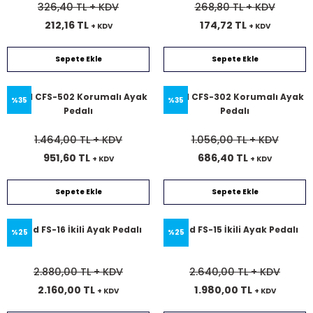
326,40 TL
+ KDV
268,80 TL
+ KDV
212,16 TL
174,72 TL
+ KDV
+ KDV
Sepete Ekle
Sepete Ekle
Cntd CFS-502 Korumalı Ayak
Cntd CFS-302 Korumalı Ayak
%35
%35
Pedalı
Pedalı
1.464,00 TL
+ KDV
1.056,00 TL
+ KDV
951,60 TL
686,40 TL
+ KDV
+ KDV
Sepete Ekle
Sepete Ekle
Cntd FS-16 İkili Ayak Pedalı
Cntd FS-15 İkili Ayak Pedalı
%25
%25
2.880,00 TL
+ KDV
2.640,00 TL
+ KDV
2.160,00 TL
1.980,00 TL
+ KDV
+ KDV