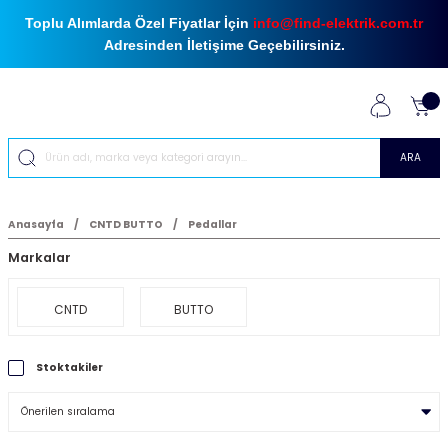
Toplu Alımlarda Özel Fiyatlar İçin
info@find-elektrik.com.tr
Adresinden İletişime Geçebilirsiniz.
ARA
Anasayfa
CNTD BUTTO
Pedallar
Markalar
CNTD
BUTTO
Stoktakiler