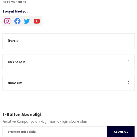
0212 250 30 31
Sosyal Medya :
ÜYELİK
SAYFALAR
HESABIM
E-Bülten Abonelİğİ
Fırsat ve Kampanyaları Kaçırmamak İçin abone olun
ABONE OL