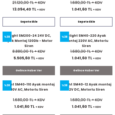
21.120,00 TL
+ KDV
1.680,00 TL
+ KDV
13.094,40 TL
1.041,60 TL
+ KDV
+ KDV
Sepete Ekle
Sepete Ekle
Qlight SM200-24 24V DC,
Qlight SM40-220 Ayak
%38
%38
Ayak Montaj 120Db - Motor
montaj 220V AC, Motorlu
Siren
Siren
8.880,00 TL
+ KDV
1.680,00 TL
+ KDV
5.505,60 TL
1.041,60 TL
+ KDV
+ KDV
Gelince Haber Ver
Gelince Haber Ver
Qlight SM40-110 Ayak montaj
Qlight SM40-12 Ayak montaj
%38
%38
110V AC, Motorlu Siren
12V DC, Motorlu Siren
1.680,00 TL
+ KDV
1.680,00 TL
+ KDV
1.041,60 TL
1.041,60 TL
+ KDV
+ KDV