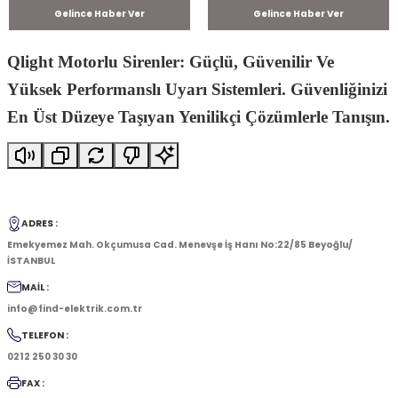
Gelince Haber Ver
Gelince Haber Ver
Qlight Motorlu Sirenler: Güçlü, Güvenilir Ve
Yüksek Performanslı Uyarı Sistemleri. Güvenliğinizi
En Üst Düzeye Taşıyan Yenilikçi Çözümlerle Tanışın.
ADRES :
Emekyemez Mah. Okçumusa Cad. Menevşe İş Hanı No:22/85 Beyoğlu/
İSTANBUL
MAİL :
info@find-elektrik.com.tr
TELEFON :
0212 250 30 30
FAX :