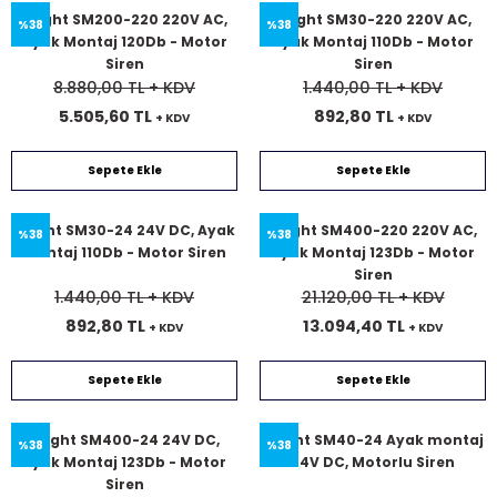
Qlight SM200-220 220V AC,
Qlight SM30-220 220V AC,
%38
%38
Ayak Montaj 120Db - Motor
Ayak Montaj 110Db - Motor
Siren
Siren
8.880,00 TL
+ KDV
1.440,00 TL
+ KDV
5.505,60 TL
892,80 TL
+ KDV
+ KDV
Sepete Ekle
Sepete Ekle
Qlight SM30-24 24V DC, Ayak
Qlight SM400-220 220V AC,
%38
%38
Montaj 110Db - Motor Siren
Ayak Montaj 123Db - Motor
Siren
1.440,00 TL
+ KDV
21.120,00 TL
+ KDV
892,80 TL
13.094,40 TL
+ KDV
+ KDV
Sepete Ekle
Sepete Ekle
Qlight SM400-24 24V DC,
Qlight SM40-24 Ayak montaj
%38
%38
Ayak Montaj 123Db - Motor
24V DC, Motorlu Siren
Siren