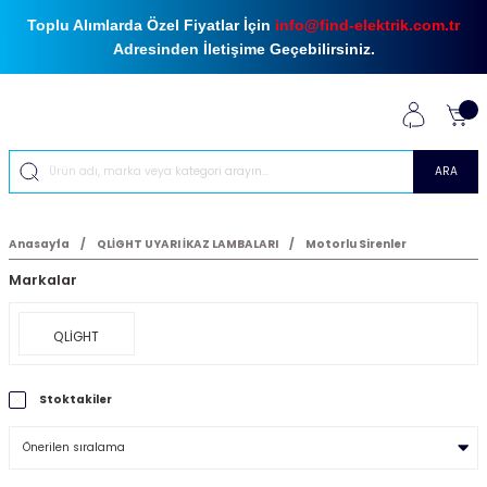
Toplu Alımlarda Özel Fiyatlar İçin
info@find-elektrik.com.tr
Adresinden İletişime Geçebilirsiniz.
ARA
Anasayfa
QLİGHT UYARI İKAZ LAMBALARI
Motorlu Sirenler
Markalar
QLİGHT
Stoktakiler