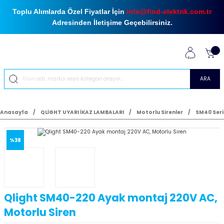
Toplu Alımlarda Özel Fiyatlar İçin
info@find-elektrik.com.tr
Adresinden İletişime Geçebilirsiniz.
ARA
Anasayfa
QLİGHT UYARI İKAZ LAMBALARI
Motorlu Sirenler
SM40 Seri
%38
Qlight SM40-220 Ayak montaj 220V AC,
Motorlu Siren