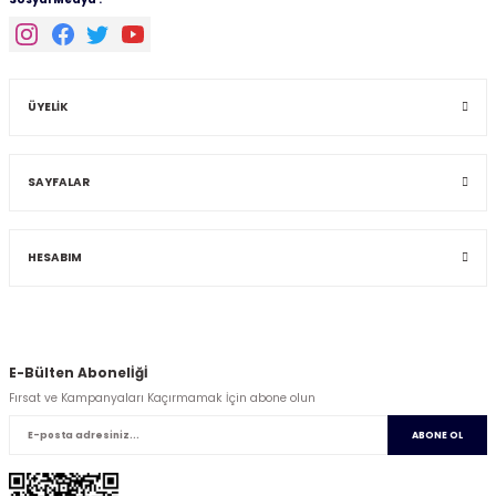
ÜYELİK
SAYFALAR
HESABIM
E-Bülten Abonelİğİ
Fırsat ve Kampanyaları Kaçırmamak İçin abone olun
ABONE OL