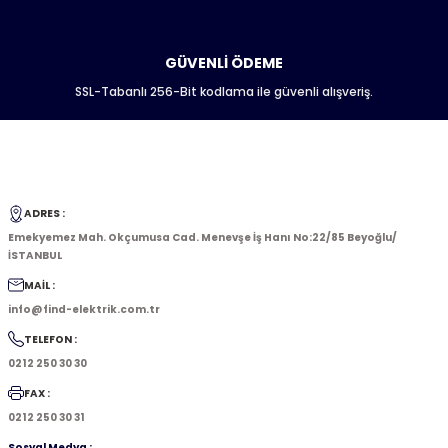
GÜVENLİ ÖDEME
SSL-Tabanlı 256-Bit kodlama ile güvenli alışveriş.
ADRES :
Emekyemez Mah. Okçumusa Cad. Menevşe İş Hanı No:22/85 Beyoğlu/
İSTANBUL
MAİL :
info@find-elektrik.com.tr
TELEFON :
0212 250 30 30
FAX :
0212 250 30 31
Sosyal Medya :