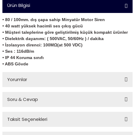
Ürün Bilgisi
• 80 / 100mm. dış çapa sahip Minyatür Motor Siren
• 40 watt yüksek hacimli ses çıkış gücü
• Müşteri taleplerine göre geliştirilmiş küçük kompakt ürünler
• Dielektrik dayanımı: ( 500VAC, 50/60Hz ) / dakika
• İzolasyon direnci: 100MΩ(at 500 VDC)
• Ses : 116dB/m
• IP 44 Koruma sınıfı
• ABS Gövde
Yorumlar
Soru & Cevap
Bu ürüne ilk yorumu siz yapın!
Taksit Seçenekleri
Yorum Yaz
Ürün hakkında henüz soru sorulmamış.