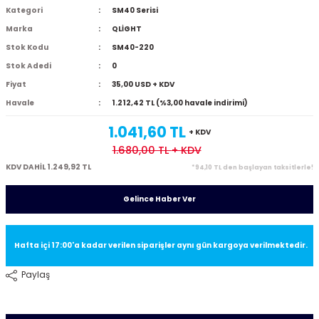
Kategori
SM40 Serisi
Marka
QLİGHT
Stok Kodu
SM40-220
Stok Adedi
0
Fiyat
35,00 USD + KDV
Havale
1.212,42 TL (%3,00 havale indirimi)
1.041,60 TL
+ KDV
1.680,00 TL
+ KDV
KDV DAHİL 1.249,92 TL
*94,10 TL den başlayan taksitlerle!
Gelince Haber Ver
Hafta içi 17:00'a kadar verilen siparişler aynı gün kargoya verilmektedir.
Paylaş