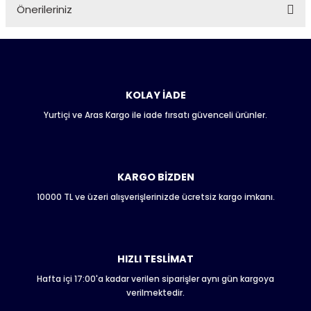
Önerileriniz
Soru Sor
Bu ürünün fiyat bilgisi, resim, ürün açıklamalarında ve diğer
konularda yetersiz gördüğünüz noktaları öneri formunu
kullanarak tarafımıza iletebilirsiniz.
Görüş ve önerileriniz için teşekkür ederiz.
KOLAY İADE
Yurtiçi ve Aras Kargo ile iade fırsatı güvenceli ürünler.
Ürün resmi kalitesiz, bozuk veya görüntülenemiyor.
Ürün açıklamasında eksik bilgiler bulunuyor.
Ürün bilgilerinde hatalar bulunuyor.
Ürün fiyatı diğer sitelerden daha pahalı.
KARGO BİZDEN
Bu ürüne benzer farklı alternatifler olmalı.
10000 TL ve üzeri alışverişlerinizde ücretsiz kargo imkanı.
HIZLI TESLİMAT
Hafta içi 17:00'a kadar verilen siparişler aynı gün kargoya
Gönder
verilmektedir.