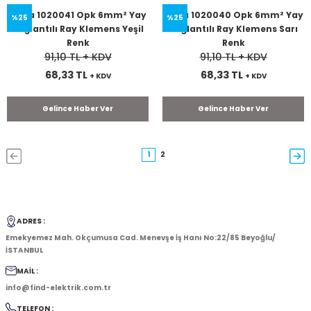
Onka 1020041 Opk 6mm² Yay
Onka 1020040 Opk 6mm² Yay
%25
%25
Bağlantılı Ray Klemens Yeşil
Bağlantılı Ray Klemens Sarı
Renk
Renk
91,10 TL
+ KDV
91,10 TL
+ KDV
68,33 TL
68,33 TL
+ KDV
+ KDV
Gelince Haber Ver
Gelince Haber Ver
1
2
ADRES :
Emekyemez Mah. Okçumusa Cad. Menevşe İş Hanı No:22/85 Beyoğlu/
İSTANBUL
MAİL :
info@find-elektrik.com.tr
TELEFON :