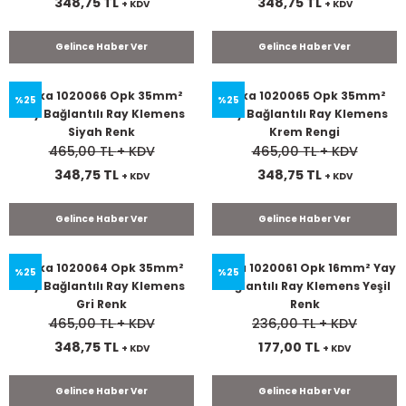
348,75 TL
348,75 TL
+ KDV
+ KDV
Gelince Haber Ver
Gelince Haber Ver
Onka 1020066 Opk 35mm²
Onka 1020065 Opk 35mm²
%25
%25
Yay Bağlantılı Ray Klemens
Yay Bağlantılı Ray Klemens
Siyah Renk
Krem Rengi
465,00 TL
+ KDV
465,00 TL
+ KDV
348,75 TL
348,75 TL
+ KDV
+ KDV
Gelince Haber Ver
Gelince Haber Ver
Onka 1020064 Opk 35mm²
Onka 1020061 Opk 16mm² Yay
%25
%25
Yay Bağlantılı Ray Klemens
Bağlantılı Ray Klemens Yeşil
Gri Renk
Renk
465,00 TL
+ KDV
236,00 TL
+ KDV
348,75 TL
177,00 TL
+ KDV
+ KDV
Gelince Haber Ver
Gelince Haber Ver