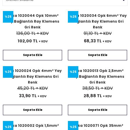
Onka 1020044 Opk 10mm²
Onka 1020034 Opk 6mm² Yay
%25
%25
Yay Bağlantılı Ray Klemens
Bağlantılı Ray Klemens Gri
Gri Renk
Renk
136,00 TL
+ KDV
91,10 TL
+ KDV
102,00 TL
68,33 TL
+ KDV
+ KDV
Sepete Ekle
Sepete Ekle
Onka 1020024 Opk 4mm² Yay
Onka 1020013 Opk 2,5mm²
%25
%25
Bağlantılı Ray Klemens Gri
Yay Bağlantılı Ray Klemens
Renk
Gri Renk
45,20 TL
+ KDV
38,50 TL
+ KDV
33,90 TL
28,88 TL
+ KDV
+ KDV
Sepete Ekle
Sepete Ekle
Onka 1020002 Opk 1,5mm²
Onka 1020071 Opk 35mm²
%25
%25