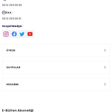
0212 250 30 30
FAX :
0212 250 30 31
Sosyal Medya :
ÜYELİK
SAYFALAR
HESABIM
E-Bülten Abonelİğİ