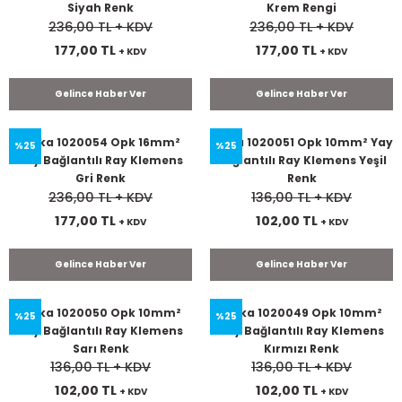
Siyah Renk
Krem Rengi
236,00 TL
+ KDV
236,00 TL
+ KDV
177,00 TL
177,00 TL
+ KDV
+ KDV
Gelince Haber Ver
Gelince Haber Ver
Onka 1020054 Opk 16mm²
Onka 1020051 Opk 10mm² Yay
%25
%25
Yay Bağlantılı Ray Klemens
Bağlantılı Ray Klemens Yeşil
Gri Renk
Renk
236,00 TL
+ KDV
136,00 TL
+ KDV
177,00 TL
102,00 TL
+ KDV
+ KDV
Gelince Haber Ver
Gelince Haber Ver
Onka 1020050 Opk 10mm²
Onka 1020049 Opk 10mm²
%25
%25
Yay Bağlantılı Ray Klemens
Yay Bağlantılı Ray Klemens
Sarı Renk
Kırmızı Renk
136,00 TL
+ KDV
136,00 TL
+ KDV
102,00 TL
102,00 TL
+ KDV
+ KDV