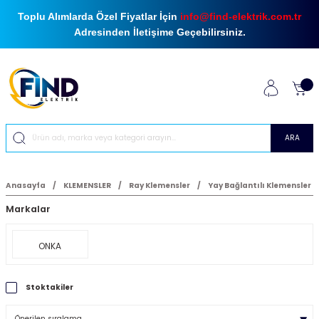
Toplu Alımlarda Özel Fiyatlar İçin
info@find-elektrik.com.tr
Adresinden İletişime Geçebilirsiniz.
ARA
Anasayfa
KLEMENSLER
Ray Klemensler
Yay Bağlantılı Klemensler
Markalar
ONKA
Stoktakiler