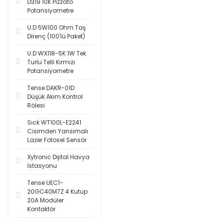
D319 10K Pizzato
Potansiyometre
U.D 5W100 Ohm Taş
Direnç (100'lü Paket)
U.D WX118-5K 1W Tek
Turlu Telli Kırmızı
Potansiyometre
Tense DAKR-01D
Düşük Akım Kontrol
Rölesi
Sıck WT100L-E2241
Cisimden Yansımalı
Lazer Fotosel Sensör
Xytronic Dijital Havya
İstasyonu
Tense UEC1-
20GC40M7Z 4 Kutup
20A Modüler
Kontaktör