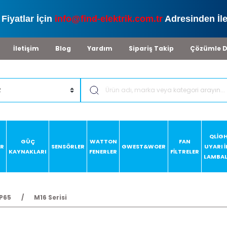
Fiyatlar İçin
info@find-elektrik.com.tr
Adresinden İle
İletişim
Blog
Yardım
Sipariş Takip
Çözümle D
QLİG
GÜÇ
WATTON
FAN
AR
SENSÖRLER
GWEST&WOER
UYARI 
KAYNAKLARI
FENERLER
FİLTRELER
LAMBAL
P65
M16 Serisi