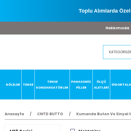
Toplu Alımlarda Özel 
Hakkımızda
TENSE
PANASONİC
ÖLÇÜ
RÖLELER
TENSE
SİGORTAL
KONDANSATÖRLER
PİLLER
ALETLERİ
Anasayfa
CNTD BUTTO
Kumanda Buton Ve Sinyal I