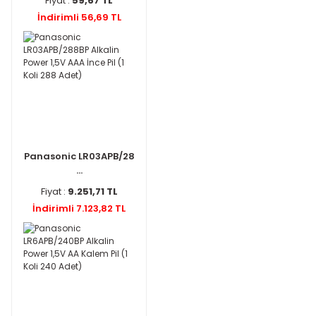
Fiyat :
59,67 TL
İndirimli 56,69 TL
Panasonic LR03APB/28
...
Fiyat :
9.251,71 TL
İndirimli 7.123,82 TL