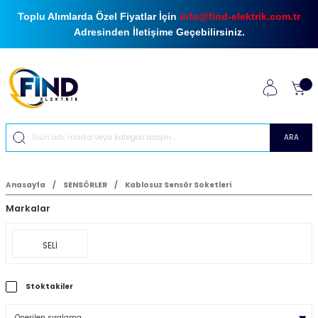
Toplu Alımlarda Özel Fiyatlar İçin
info@find-elektrik.com.tr
Adresinden İletişime Geçebilirsiniz.
ARA
Anasayfa
SENSÖRLER
Kablosuz Sensör Soketleri
Markalar
SELİ
Stoktakiler