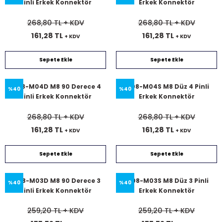
Pinli Erkek Konnektör
Erkek Konnektör
268,80 TL
+ KDV
268,80 TL
+ KDV
161,28 TL
161,28 TL
+ KDV
+ KDV
Sepete Ekle
Sepete Ekle
SL08-M04D M8 90 Derece 4
SL08-M04S M8 Düz 4 Pinli
%40
%40
Pinli Erkek Konnektör
Erkek Konnektör
268,80 TL
+ KDV
268,80 TL
+ KDV
161,28 TL
161,28 TL
+ KDV
+ KDV
Sepete Ekle
Sepete Ekle
SL08-M03D M8 90 Derece 3
SL08-M03S M8 Düz 3 Pinli
%40
%40
Pinli Erkek Konnektör
Erkek Konnektör
259,20 TL
+ KDV
259,20 TL
+ KDV