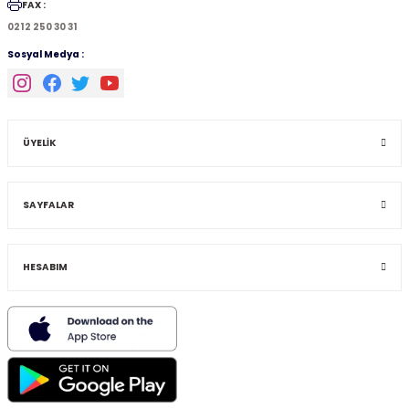
FAX :
0212 250 30 31
Sosyal Medya :
ÜYELİK
SAYFALAR
HESABIM