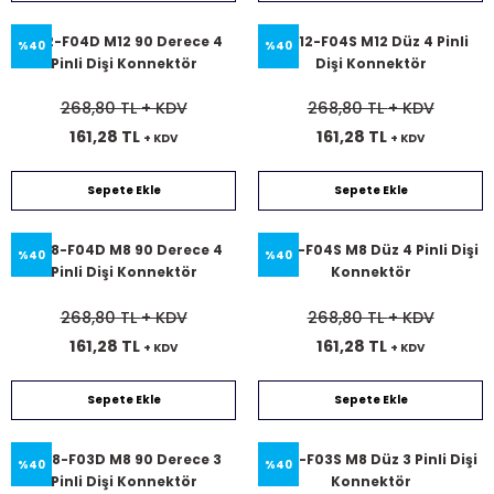
SL12-F04D M12 90 Derece 4
SL012-F04S M12 Düz 4 Pinli
%40
%40
Pinli Dişi Konnektör
Dişi Konnektör
268,80 TL
+ KDV
268,80 TL
+ KDV
161,28 TL
161,28 TL
+ KDV
+ KDV
Sepete Ekle
Sepete Ekle
SL08-F04D M8 90 Derece 4
SL08-F04S M8 Düz 4 Pinli Dişi
%40
%40
Pinli Dişi Konnektör
Konnektör
268,80 TL
+ KDV
268,80 TL
+ KDV
161,28 TL
161,28 TL
+ KDV
+ KDV
Sepete Ekle
Sepete Ekle
SL08-F03D M8 90 Derece 3
SL08-F03S M8 Düz 3 Pinli Dişi
%40
%40
Pinli Dişi Konnektör
Konnektör