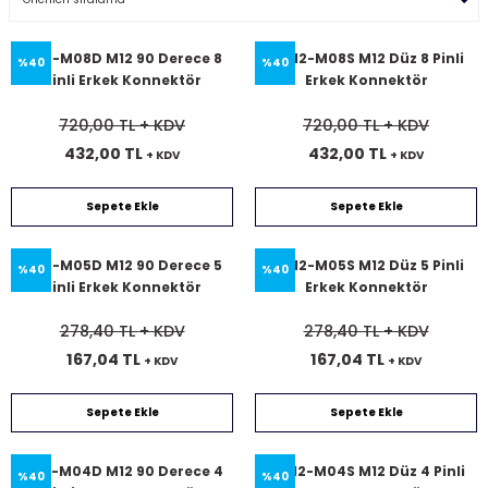
SL12-M08D M12 90 Derece 8
SL012-M08S M12 Düz 8 Pinli
%40
%40
Pinli Erkek Konnektör
Erkek Konnektör
720,00 TL
+ KDV
720,00 TL
+ KDV
432,00 TL
432,00 TL
+ KDV
+ KDV
Sepete Ekle
Sepete Ekle
SL12-M05D M12 90 Derece 5
SL012-M05S M12 Düz 5 Pinli
%40
%40
Pinli Erkek Konnektör
Erkek Konnektör
278,40 TL
+ KDV
278,40 TL
+ KDV
167,04 TL
167,04 TL
+ KDV
+ KDV
Sepete Ekle
Sepete Ekle
SL12-M04D M12 90 Derece 4
SL012-M04S M12 Düz 4 Pinli
%40
%40