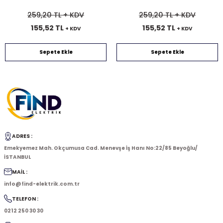
259,20 TL
+ KDV
259,20 TL
+ KDV
155,52 TL
155,52 TL
+ KDV
+ KDV
Sepete Ekle
Sepete Ekle
ADRES :
Emekyemez Mah. Okçumusa Cad. Menevşe İş Hanı No:22/85 Beyoğlu/
İSTANBUL
MAİL :
info@find-elektrik.com.tr
TELEFON :
0212 250 30 30