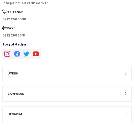
info@find-elektrik.com.tr
TELEFON :
0212 250 30 30
FAX :
0212 250 30 31
Sosyal Medya :
ÜYELİK
SAYFALAR
HESABIM