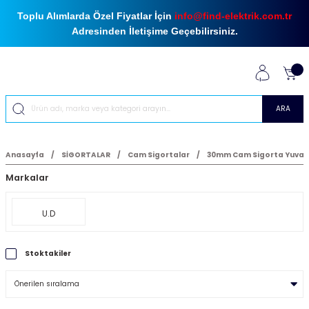
Toplu Alımlarda Özel Fiyatlar İçin
info@find-elektrik.com.tr
Adresinden İletişime Geçebilirsiniz.
ARA
Anasayfa
SİGORTALAR
Cam Sigortalar
30mm Cam Sigorta Yuvas
Markalar
U.D
Stoktakiler