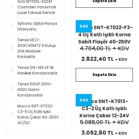
Sepete Ekle
Sıck WT100L-E2241
Cisimden Yansımalı
Lazer Fotosel Sensör
Xytronic Dijital Havya
%40
Mucco SNT-K7022-F3-
İstasyonu
4 Üç Katlı Işıklı Korna
Tense UEC1-
Sabit Flaşör 40-250V
20GC40M7Z 4 Kutup
4.704,00 TL
+ KDV
AC/DC
20A Modüler
Kontaktör
2.822,40 TL
+ KDV
Tense 124-149 UF İlk
Hareket Kondansatör
Sepete Ekle
Tense 100UF 230V-
400V Daimi
Kondansatör
%40
Mucco SNT-K7013-
Mucco SNT-K7022-
C3-2 Üç Katlı Işıklı
C3-5 Üç Katlı Işıklı
Korna Çakar 12-24V
Korna Çakar 40-250V
5.088,00 TL
+ KDV
AC/DC
AC/DC
3.052,80 TL
+ KDV