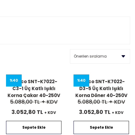
%40
%40
Mucco SNT-K7022-
Mucco SNT-K7022-
C3-1 Üç Katlı Işıklı
D3-5 Üç Katlı Işıklı
Korna Çakar 40-250V
Korna Döner 40-250V
5.088,00 TL
+ KDV
5.088,00 TL
+ KDV
AC/DC
AC/DC
3.052,80 TL
3.052,80 TL
+ KDV
+ KDV
Sepete Ekle
Sepete Ekle