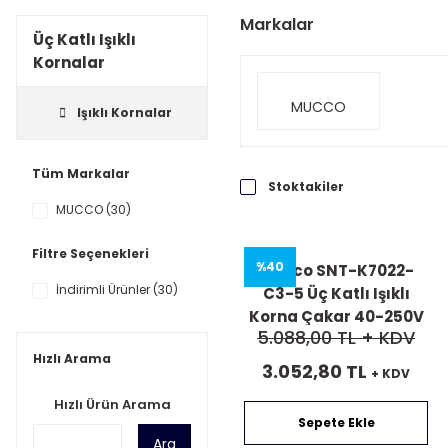
Markalar
Üç Katlı Işıklı
Kornalar
MUCCO
Işıklı Kornalar
Tüm Markalar
Stoktakiler
MUCCO (30)
Filtre Seçenekleri
%40
Mucco SNT-K7022-
İndirimli Ürünler (30)
C3-5 Üç Katlı Işıklı
Korna Çakar 40-250V
5.088,00 TL
+ KDV
AC/DC
Hızlı Arama
3.052,80 TL
+ KDV
Hızlı Ürün Arama
Sepete Ekle
Ara