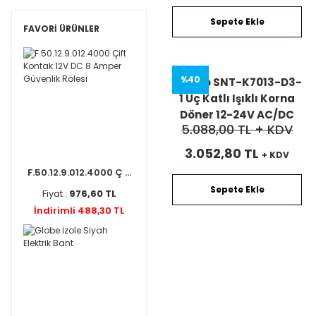
Sepete Ekle
FAVORİ ÜRÜNLER
%40
Mucco SNT-K7013-D3-
1 Üç Katlı Işıklı Korna
Döner 12-24V AC/DC
5.088,00 TL
+ KDV
3.052,80 TL
+ KDV
F.50.12.9.012.4000 Ç ...
Sepete Ekle
Fiyat :
976,60 TL
İndirimli 488,30 TL