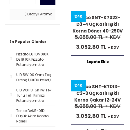
Detaylı Arama
%40
Mucco SNT-K7022-
D3-4 Üç Katlı Işıklı
Korna Döner 40-250V
5.088,00 TL
+ KDV
AC/DC
En Populer Olanlar
3.052,80 TL
+ KDV
Pizzato E6 1DM010K-
D319 10K Pizzato
Sepete Ekle
Potansiyometre
U.D 5W100 Ohm Taş
Direnç (100'lü Paket)
%40
Mucco SNT-K7013-
U.D WX118-5K 1W Tek
C3-3 Üç Katlı Işıklı
Turlu Telli Kırmızı
Korna Çakar 12-24V
Potansiyometre
5.088,00 TL
+ KDV
AC/DC
Tense DAKR-01D
3.052,80 TL
Düşük Akım Kontrol
+ KDV
Rölesi