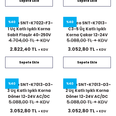
Sepete Ekle
Sepete Ekle
%40
%40
Mucco SNT-K7022-F3-
Mucco SNT-K7013-
1 Üç Katlı Işıklı Korna
C3-5 Üç Katlı Işıklı
Sabit Flaşör 40-250V
Korna Çakar 12-24V
4.704,00 TL
+ KDV
5.088,00 TL
+ KDV
AC/DC
AC/DC
2.822,40 TL
3.052,80 TL
+ KDV
+ KDV
Sepete Ekle
Sepete Ekle
%40
%40
Mucco SNT-K7013-D3-
Mucco SNT-K7013-D3-
3 Üç Katlı Işıklı Korna
2 Üç Katlı Işıklı Korna
Döner 12-24V AC/DC
Döner 12-24V AC/DC
5.088,00 TL
+ KDV
5.088,00 TL
+ KDV
3.052,80 TL
3.052,80 TL
+ KDV
+ KDV