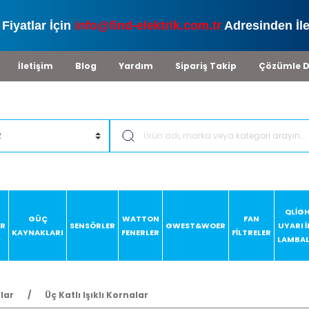
Fiyatlar İçin
info@find-elektrik.com.tr
Adresinden İle
İletişim
Blog
Yardım
Sipariş Takip
Çözümle D
QLİG
GÜÇ
WATTON
FAN
AR
SENSÖRLER
GWEST&WOER
UYARI 
KAYNAKLARI
FENERLER
FİLTRELER
LAMBAL
alar
Üç Katlı Işıklı Kornalar