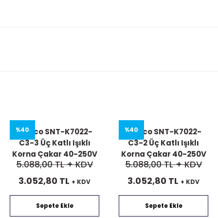
%40
%40
Mucco SNT-K7022-
Mucco SNT-K7022-
C3-3 Üç Katlı Işıklı
C3-2 Üç Katlı Işıklı
Korna Çakar 40-250V
Korna Çakar 40-250V
5.088,00 TL
+ KDV
5.088,00 TL
+ KDV
AC/DC
AC/DC
3.052,80 TL
3.052,80 TL
+ KDV
+ KDV
Sepete Ekle
Sepete Ekle