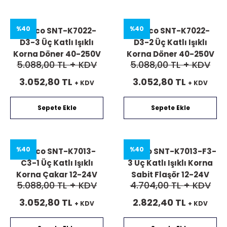
%40
%40
Mucco SNT-K7022-
Mucco SNT-K7022-
D3-3 Üç Katlı Işıklı
D3-2 Üç Katlı Işıklı
Korna Döner 40-250V
Korna Döner 40-250V
5.088,00 TL
+ KDV
5.088,00 TL
+ KDV
AC/DC
AC/DC
3.052,80 TL
3.052,80 TL
+ KDV
+ KDV
Sepete Ekle
Sepete Ekle
%40
%40
Mucco SNT-K7013-
Mucco SNT-K7013-F3-
C3-1 Üç Katlı Işıklı
3 Üç Katlı Işıklı Korna
Korna Çakar 12-24V
Sabit Flaşör 12-24V
5.088,00 TL
+ KDV
4.704,00 TL
+ KDV
AC/DC
AC/DC
3.052,80 TL
2.822,40 TL
+ KDV
+ KDV