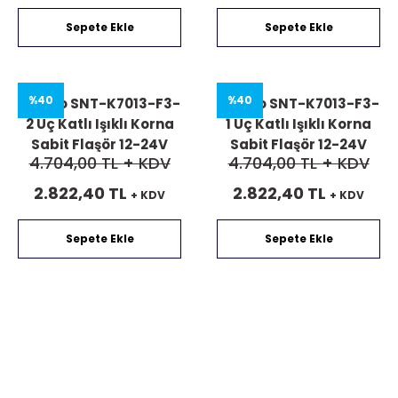
Sepete Ekle
Sepete Ekle
%40
%40
Mucco SNT-K7013-F3-
Mucco SNT-K7013-F3-
2 Üç Katlı Işıklı Korna
1 Üç Katlı Işıklı Korna
Sabit Flaşör 12-24V
Sabit Flaşör 12-24V
4.704,00 TL
+ KDV
4.704,00 TL
+ KDV
AC/DC
AC/DC
2.822,40 TL
2.822,40 TL
+ KDV
+ KDV
Sepete Ekle
Sepete Ekle