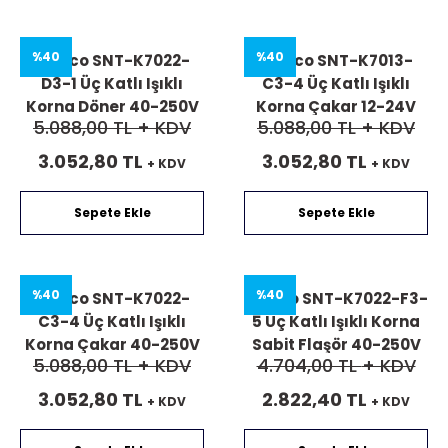
%40
%40
Mucco SNT-K7022-
Mucco SNT-K7013-
D3-1 Üç Katlı Işıklı
C3-4 Üç Katlı Işıklı
Korna Döner 40-250V
Korna Çakar 12-24V
5.088,00 TL
+ KDV
5.088,00 TL
+ KDV
AC/DC
AC/DC
3.052,80 TL
3.052,80 TL
+ KDV
+ KDV
Sepete Ekle
Sepete Ekle
%40
%40
Mucco SNT-K7022-
Mucco SNT-K7022-F3-
C3-4 Üç Katlı Işıklı
5 Üç Katlı Işıklı Korna
Korna Çakar 40-250V
Sabit Flaşör 40-250V
5.088,00 TL
+ KDV
4.704,00 TL
+ KDV
AC/DC
AC/DC
3.052,80 TL
2.822,40 TL
+ KDV
+ KDV