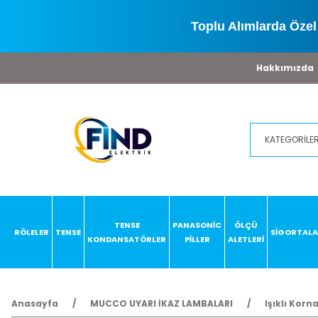
Toplu Alımlarda Özel 
Hakkımızda
TENSE
PANASONİC
ÖLÇÜ
RÖLELER
TENSE
SİGORTAL
KONDANSATÖRLER
PİLLER
ALETLERİ
Anasayfa
MUCCO UYARI İKAZ LAMBALARI
Işıklı Korn