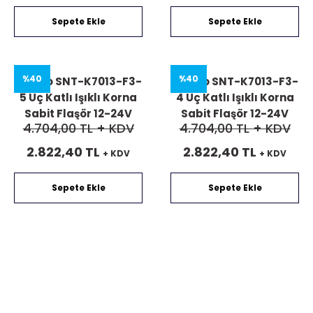
Sepete Ekle
Sepete Ekle
%40
%40
Mucco SNT-K7013-F3-
Mucco SNT-K7013-F3-
5 Üç Katlı Işıklı Korna
4 Üç Katlı Işıklı Korna
Sabit Flaşör 12-24V
Sabit Flaşör 12-24V
4.704,00 TL
+ KDV
4.704,00 TL
+ KDV
AC/DC
AC/DC
2.822,40 TL
2.822,40 TL
+ KDV
+ KDV
Sepete Ekle
Sepete Ekle