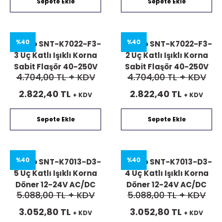
Sepete Ekle
Sepete Ekle
%40
%40
Mucco SNT-K7022-F3-
Mucco SNT-K7022-F3-
3 Üç Katlı Işıklı Korna
2 Üç Katlı Işıklı Korna
Sabit Flaşör 40-250V
Sabit Flaşör 40-250V
4.704,00 TL
+ KDV
4.704,00 TL
+ KDV
AC/DC
AC/DC
2.822,40 TL
2.822,40 TL
+ KDV
+ KDV
Sepete Ekle
Sepete Ekle
%40
%40
Mucco SNT-K7013-D3-
Mucco SNT-K7013-D3-
5 Üç Katlı Işıklı Korna
4 Üç Katlı Işıklı Korna
Döner 12-24V AC/DC
Döner 12-24V AC/DC
5.088,00 TL
+ KDV
5.088,00 TL
+ KDV
3.052,80 TL
3.052,80 TL
+ KDV
+ KDV