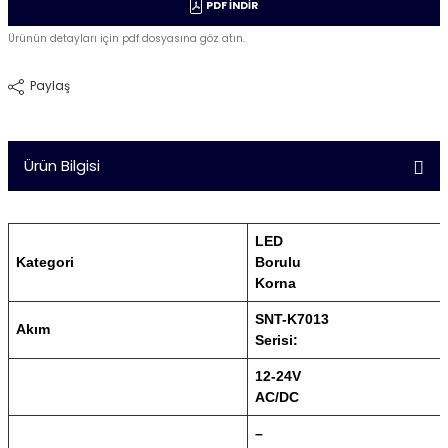
PDF İNDİR
Ürünün detayları için pdf dosyasına göz atın.
Paylaş
Ürün Bilgisi
LED
Kategori
Borulu
Korna
SNT-K7013
Akım
Serisi:
12-24V
AC/DC
–