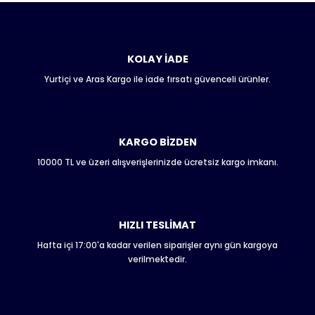
Bu ürünün fiyat bilgisi, resim, ürün açıklamalarında ve diğer
konularda yetersiz gördüğünüz noktaları öneri formunu
kullanarak tarafımıza iletebilirsiniz.
Görüş ve önerileriniz için teşekkür ederiz.
KOLAY İADE
Yurtiçi ve Aras Kargo ile iade fırsatı güvenceli ürünler.
Ürün resmi kalitesiz, bozuk veya görüntülenemiyor.
Ürün açıklamasında eksik bilgiler bulunuyor.
Ürün bilgilerinde hatalar bulunuyor.
Ürün fiyatı diğer sitelerden daha pahalı.
KARGO BİZDEN
Bu ürüne benzer farklı alternatifler olmalı.
10000 TL ve üzeri alışverişlerinizde ücretsiz kargo imkanı.
HIZLI TESLİMAT
Hafta içi 17:00'a kadar verilen siparişler aynı gün kargoya
Gönder
verilmektedir.