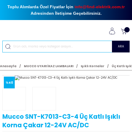
Toplu Alımlarda Özel Fiyatlar İçin
info@find-elektrik.com.tr
Adresinden İletişime Geçebilirsiniz.
ARA
Anasayfa
MUCCO UYARI İKAZ LAMBALARI
Işıklı Kornalar
Üç Katlı Işık
%40
Mucco SNT-K7013-C3-4 Üç Katlı Işıklı
Korna Çakar 12-24V AC/DC