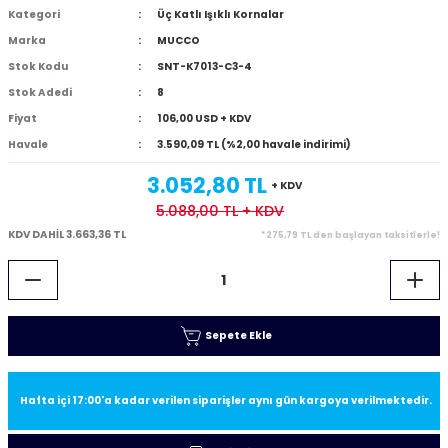
Kategori
Üç Katlı Işıklı Kornalar
Marka
MUCCO
Stok Kodu
SNT-K7013-C3-4
Stok Adedi
8
Fiyat
106,00 USD + KDV
Havale
3.590,09 TL (%2,00 havale indirimi)
3.052,80 TL
+ KDV
5.088,00 TL
+ KDV
KDV DAHİL 3.663,36 TL
*275,79 TL den başlayan taksitlerle!
Sepete Ekle
Hafta içi 17:00'a kadar verilen siparişler aynı gün kargoya verilmektedir.