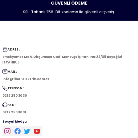
GÜVENLİ ÖDEME
SSL-Tabanlı 256-Bit kodlama ile güvenli alışveriş.
ADRES :
Emekyemez Mah. Okçumusa Cad. Menevşe İş Hanı No:22/85 Beyoğlu/
İSTANBUL
MAİL :
info@find-elektrik.com.tr
TELEFON :
0212 250 30 30
FAX :
0212 250 30 31
Sosyal Medya :