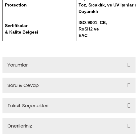
Protection
Toz, Sıcaklık, ve UV Işınların
Dayanıklı
ISO-9001, CE,
Sertifikalar
RoSH2 ve
& Kalite Belgesi
EAC
Yorumlar
Soru & Cevap
Bu ürüne ilk yorumu siz yapın!
Taksit Seçenekleri
Yorum Yaz
Ürün hakkında henüz soru sorulmamış.
Önerileriniz
Soru Sor