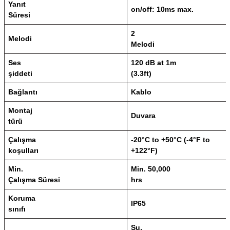
Yanıt
on/off: 10ms max.
Süresi
2
Melodi
Melodi
Ses
120 dB at 1m
şiddeti
(3.3ft)
Bağlantı
Kablo
Montaj
Duvara
türü
Çalışma
-20°C to +50°C (-4°F to
koşulları
+122°F)
Min.
Min. 50,000
Çalışma Süresi
hrs
Koruma
IP65
sınıfı
Su,