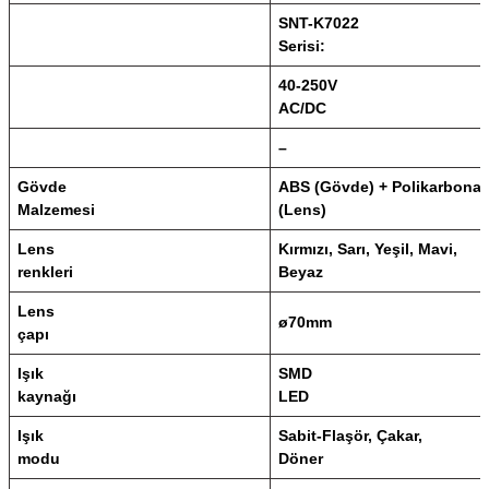
SNT-K7022
Serisi:
40-250V
AC/DC
–
Gövde
ABS (Gövde) + Polikarbonat
Malzemesi
(Lens)
Lens
Kırmızı, Sarı, Yeşil, Mavi,
renkleri
Beyaz
Lens
ø70mm
çapı
Işık
SMD
kaynağı
LED
Işık
Sabit-Flaşör, Çakar,
modu
Döner