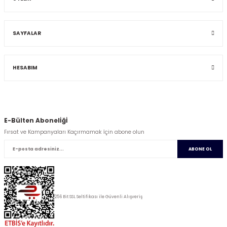
SAYFALAR
HESABIM
E-Bülten Abonelİğİ
Fırsat ve Kampanyaları Kaçırmamak İçin abone olun
ABONE OL
256 Bit SSL Seltifikası ile Güvenli Alışveriş