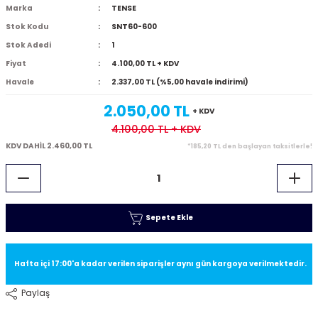
Marka
TENSE
Stok Kodu
SNT60-600
Stok Adedi
1
Fiyat
4.100,00 TL + KDV
Havale
2.337,00 TL (%5,00 havale indirimi)
2.050,00 TL
+ KDV
4.100,00 TL
+ KDV
KDV DAHİL 2.460,00 TL
*185,20 TL den başlayan taksitlerle!
Sepete Ekle
Hafta içi 17:00'a kadar verilen siparişler aynı gün kargoya verilmektedir.
Paylaş