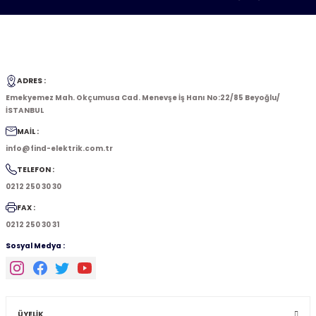
ADRES :
Emekyemez Mah. Okçumusa Cad. Menevşe İş Hanı No:22/85 Beyoğlu/
İSTANBUL
MAİL :
info@find-elektrik.com.tr
TELEFON :
0212 250 30 30
FAX :
0212 250 30 31
Sosyal Medya :
ÜYELİK