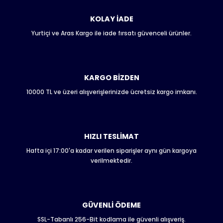
Görüş ve önerileriniz için teşekkür ederiz.
KOLAY İADE
Yurtiçi ve Aras Kargo ile iade fırsatı güvenceli ürünler.
Ürün resmi kalitesiz, bozuk veya görüntülenemiyor.
Ürün açıklamasında eksik bilgiler bulunuyor.
Ürün bilgilerinde hatalar bulunuyor.
Ürün fiyatı diğer sitelerden daha pahalı.
KARGO BİZDEN
Bu ürüne benzer farklı alternatifler olmalı.
10000 TL ve üzeri alışverişlerinizde ücretsiz kargo imkanı.
HIZLI TESLİMAT
Hafta içi 17:00'a kadar verilen siparişler aynı gün kargoya
Gönder
verilmektedir.
GÜVENLİ ÖDEME
SSL-Tabanlı 256-Bit kodlama ile güvenli alışveriş.