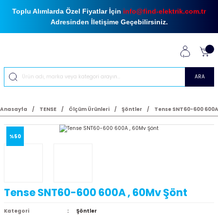
Toplu Alımlarda Özel Fiyatlar İçin
info@find-elektrik.com.tr
Adresinden İletişime Geçebilirsiniz.
ARA
Anasayfa
TENSE
Ölçüm Ürünleri
Şöntler
Tense SNT60-600 600A 
%50
Tense SNT60-600 600A , 60Mv Şönt
Kategori
Şöntler