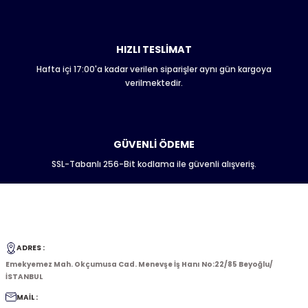
HIZLI TESLİMAT
Hafta içi 17:00'a kadar verilen siparişler aynı gün kargoya
Gönder
verilmektedir.
GÜVENLİ ÖDEME
SSL-Tabanlı 256-Bit kodlama ile güvenli alışveriş.
ADRES :
Emekyemez Mah. Okçumusa Cad. Menevşe İş Hanı No:22/85 Beyoğlu/
İSTANBUL
MAİL :