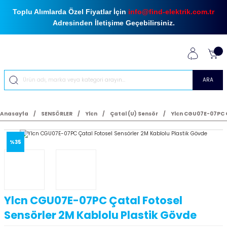
Toplu Alımlarda Özel Fiyatlar İçin
info@find-elektrik.com.tr
Adresinden İletişime Geçebilirsiniz.
ARA
Anasayfa
SENSÖRLER
Ylcn
Çatal (U) Sensör
Ylcn CGU07E-07PC Ç
%35
Ylcn CGU07E-07PC Çatal Fotosel
Sensörler 2M Kablolu Plastik Gövde