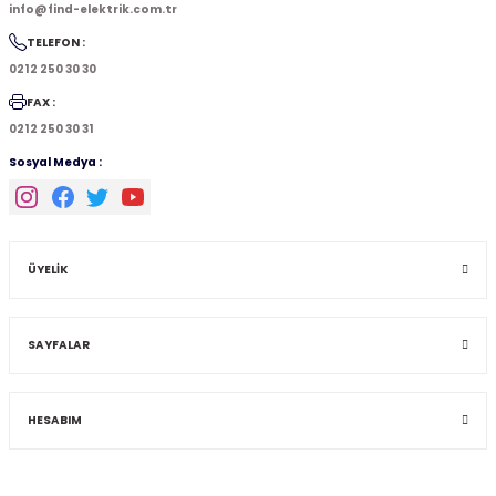
info@find-elektrik.com.tr
TELEFON :
0212 250 30 30
FAX :
0212 250 30 31
Sosyal Medya :
ÜYELİK
SAYFALAR
HESABIM