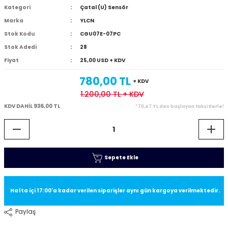
Kategori
Çatal (U) Sensör
Marka
YLCN
Stok Kodu
CGU07E-07PC
Stok Adedi
28
Fiyat
25,00 USD + KDV
780,00 TL
+ KDV
1.200,00 TL
+ KDV
KDV DAHİL 936,00 TL
*70,47 TL den başlayan taksitlerle!
Sepete Ekle
Hafta içi 17:00'a kadar verilen siparişler aynı gün kargoya verilmektedir.
Paylaş