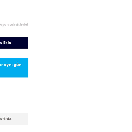
layan taksitlerle!
e Ekle
ler aynı gün
eriniz