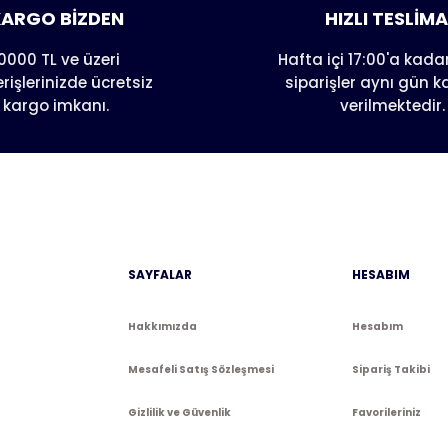
Yorum Yaz
Soru Sor
ARGO BİZDEN
HIZLI TESLİM
0000 TL ve üzeri
Hafta içi 17:00'a kadar
erişlerinizde ücretsiz
siparişler aynı gün 
kargo imkanı.
verilmektedir.
Gönder
SAYFALAR
HESABIM
Hakkımızda
Hesabım
Mesafeli Satış Sözleşmesi
Sipariş Takibi
Gizlilik ve Güvenlik
Favorileriniz