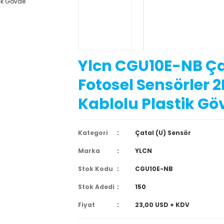
Ylcn CGU10E-NB Ça
Fotosel Sensörler 
Kablolu Plastik Gö
Kategori
Çatal (U) Sensör
Marka
YLCN
Stok Kodu
CGU10E-NB
Stok Adedi
150
Fiyat
23,00 USD + KDV