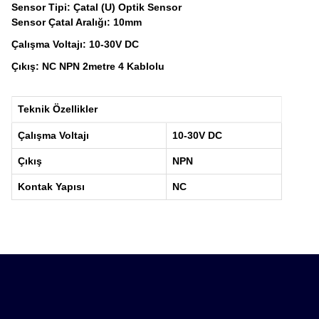
Sensor Tipi: Çatal (U) Optik Sensor
Sensor Çatal Aralığı: 10mm
Çalışma Voltajı: 10-30V DC
Çıkış: NC NPN 2metre 4 Kablolu
Teknik Özellikler
Çalışma Voltajı
10-30V DC
Çıkış
NPN
Kontak Yapısı
NC
Bu ürünün fiyat bilgisi, resim, ürün açıklamalarında ve diğ
tarafımıza iletebilirsiniz.
Ürün hakkı
Bu ürün
Görüş ve önerileriniz için teşekkür ederiz.
Ürün resmi kalitesiz, bozuk veya görüntülenemiyor.