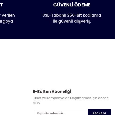
AT
GÜVENLİ ÖDEME
 verilen
SSL-Tabanlı 256-Bit kodlama
kargoya
ile güvenli alışveriş.
E-Bülten Abonelİğİ
Fırsat ve Kampanyaları Kaçırmamak İçin abone
olun
ABONE OL