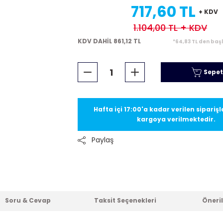
717,60 TL
+ KDV
1.104,00 TL
+ KDV
KDV DAHİL 861,12 TL
*64,83 TL den baş
Sepet
Hafta içi 17:00'a kadar verilen sipariş
kargoya verilmektedir.
Paylaş
Soru & Cevap
Taksit Seçenekleri
Öneril