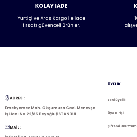
KOLAY İADE
K
Ürün açıklamasında eksik bilgiler bulunuyor.
Ürün bilgilerinde hatalar bulunuyor.
Yurtiçi ve Aras Kargo ile iade
1
fırsatı güvenceli ürünler.
alışv
Ürün fiyatı diğer sitelerden daha pahalı.
Bu ürüne benzer farklı alternatifler olmalı.
ÜYELİK
ADRES :
Yeni Üyelik
Emekyemez Mah. Okçumusa Cad. Menevşe
Üye Girişi
İş Hanı No:22/85 Beyoğlu/İSTANBUL
Şifremi Unuttum
MAİL :