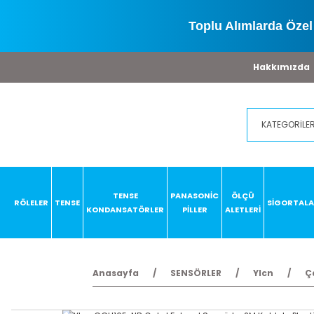
Toplu Alımlarda Özel 
Hakkımızda
TENSE
PANASONİC
ÖLÇÜ
RÖLELER
TENSE
SİGORTAL
KONDANSATÖRLER
PİLLER
ALETLERİ
Anasayfa
SENSÖRLER
Ylcn
Ç