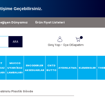
tişime Geçebilirsiniz.
eğişen Dünyamız
Ürün Fiyat Listeleri
ARA
Giriş Yap
-
Üye Ol
Sepetim
HT
MUCCO
ENCODERLER
CNTD
İKAZ
UYARI İKAZ
AYDINLATMA
KLEMENSLER
THE
AKSESUARLAR
BUTTO
ARI
LAMBALARI
ablolu Plastik Gövde