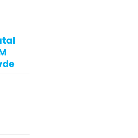
tal
2M
vde