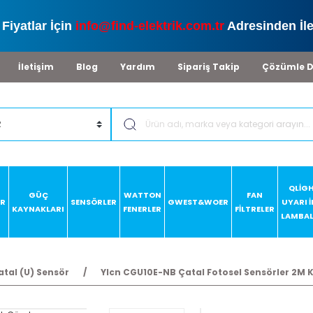
Fiyatlar İçin
info@find-elektrik.com.tr
Adresinden İle
İletişim
Blog
Yardım
Sipariş Takip
Çözümle D
QLİG
GÜÇ
WATTON
FAN
AR
SENSÖRLER
GWEST&WOER
UYARI 
KAYNAKLARI
FENERLER
FİLTRELER
LAMBAL
atal (U) Sensör
Ylcn CGU10E-NB Çatal Fotosel Sensörler 2M K