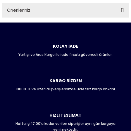
Önerileriniz
Soru Sor
Bu ürünün fiyat bilgisi, resim, ürün açıklamalarında ve diğer
konularda yetersiz gördüğünüz noktaları öneri formunu
kullanarak tarafımıza iletebilirsiniz.
Görüş ve önerileriniz için teşekkür ederiz.
KOLAY İADE
Yurtiçi ve Aras Kargo ile iade fırsatı güvenceli ürünler.
Ürün resmi kalitesiz, bozuk veya görüntülenemiyor.
Ürün açıklamasında eksik bilgiler bulunuyor.
Ürün bilgilerinde hatalar bulunuyor.
Ürün fiyatı diğer sitelerden daha pahalı.
KARGO BİZDEN
Bu ürüne benzer farklı alternatifler olmalı.
10000 TL ve üzeri alışverişlerinizde ücretsiz kargo imkanı.
HIZLI TESLİMAT
Hafta içi 17:00'a kadar verilen siparişler aynı gün kargoya
Gönder
verilmektedir.