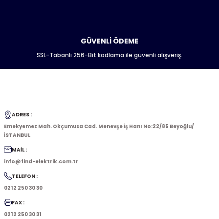
GÜVENLİ ÖDEME
SSL-Tabanlı 256-Bit kodlama ile güvenli alışveriş.
ADRES :
Emekyemez Mah. Okçumusa Cad. Menevşe İş Hanı No:22/85 Beyoğlu/
İSTANBUL
MAİL :
info@find-elektrik.com.tr
TELEFON :
0212 250 30 30
FAX :
0212 250 30 31