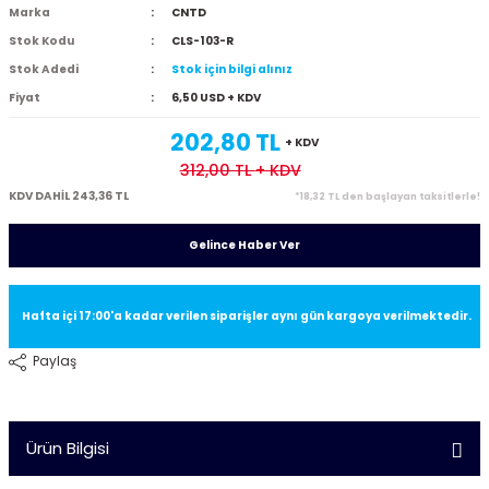
Marka
CNTD
Stok Kodu
CLS-103-R
Stok Adedi
Stok için bilgi alınız
Fiyat
6,50 USD + KDV
202,80 TL
+ KDV
312,00 TL
+ KDV
KDV DAHİL 243,36 TL
*18,32 TL den başlayan taksitlerle!
Gelince Haber Ver
Hafta içi 17:00'a kadar verilen siparişler aynı gün kargoya verilmektedir.
Paylaş
Ürün Bilgisi