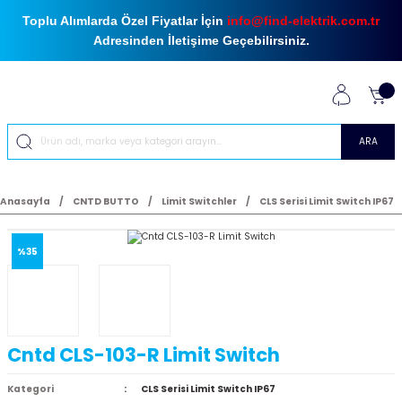
Toplu Alımlarda Özel Fiyatlar İçin
info@find-elektrik.com.tr
Adresinden İletişime Geçebilirsiniz.
ARA
Anasayfa
CNTD BUTTO
Limit Switchler
CLS Serisi Limit Switch IP67
%35
Cntd CLS-103-R Limit Switch
Kategori
CLS Serisi Limit Switch IP67