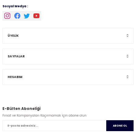
Sosyal Medya :
ÜYELİK
SAYFALAR
HESABIM
E-Bülten Abonelİğİ
Fırsat ve Kampanyaları Kaçırmamak İçin abone olun
ABONE OL