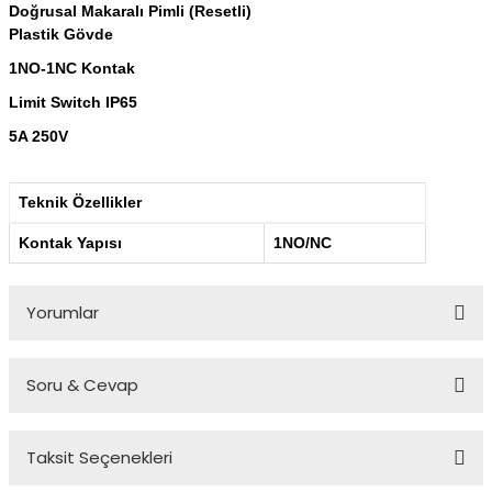
Doğrusal Makaralı Pimli (Resetli)
Plastik Gövde
1NO-1NC Kontak
Limit Switch IP65
5A 250V
Teknik Özellikler
Kontak Yapısı
1NO/NC
Yorumlar
Soru & Cevap
Bu ürüne ilk yorumu siz yapın!
Taksit Seçenekleri
Yorum Yaz
Ürün hakkında henüz soru sorulmamış.