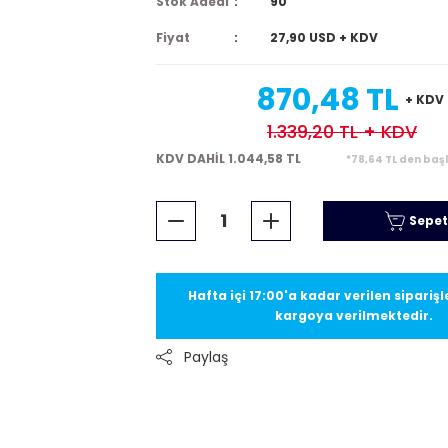
Stok Adedi
90
Fiyat
27,90 USD + KDV
870,48 TL
+ KDV
1.339,20 TL
+ KDV
KDV DAHİL 1.044,58 TL
*78,64 TL den başl
Sepet
Hafta içi 17:00'a kadar verilen sipariş
kargoya verilmektedir.
Paylaş