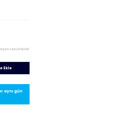
ayan taksitlerle!
e Ekle
ler aynı gün