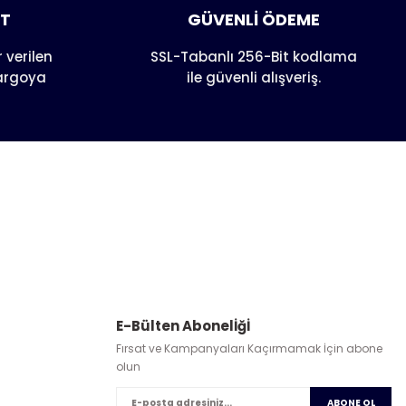
AT
GÜVENLİ ÖDEME
 verilen
SSL-Tabanlı 256-Bit kodlama
kargoya
ile güvenli alışveriş.
E-Bülten Abonelİğİ
Fırsat ve Kampanyaları Kaçırmamak İçin abone
olun
ABONE OL