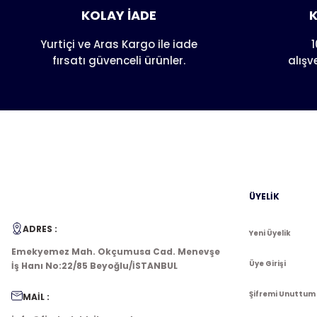
Ürün resmi kalitesiz, bozuk veya görüntülenemiyor.
KOLAY İADE
K
Ürün açıklamasında eksik bilgiler bulunuyor.
Ürün bilgilerinde hatalar bulunuyor.
Yurtiçi ve Aras Kargo ile iade
1
fırsatı güvenceli ürünler.
alışv
Ürün fiyatı diğer sitelerden daha pahalı.
Bu ürüne benzer farklı alternatifler olmalı.
ÜYELİK
ADRES :
Yeni Üyelik
Emekyemez Mah. Okçumusa Cad. Menevşe
Üye Girişi
İş Hanı No:22/85 Beyoğlu/İSTANBUL
Şifremi Unuttum
MAİL :