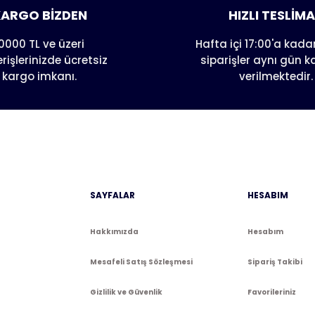
Yorum Yaz
Soru Sor
ARGO BİZDEN
HIZLI TESLİM
0000 TL ve üzeri
Hafta içi 17:00'a kadar
erişlerinizde ücretsiz
siparişler aynı gün 
kargo imkanı.
verilmektedir.
Gönder
SAYFALAR
HESABIM
Hakkımızda
Hesabım
Mesafeli Satış Sözleşmesi
Sipariş Takibi
Gizlilik ve Güvenlik
Favorileriniz