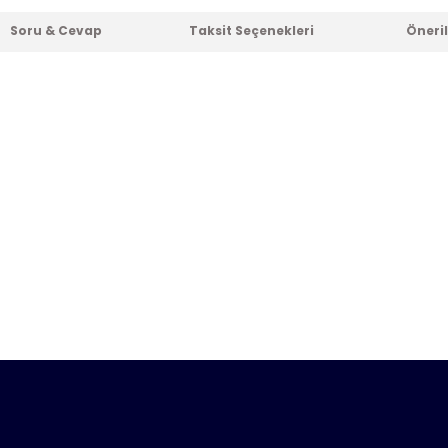
Soru & Cevap
Taksit Seçenekleri
Öneril
er konularda yetersiz gördüğünüz noktaları öneri formunu kull
nda henüz soru sorulmamış.
e ilk yorumu siz yapın!