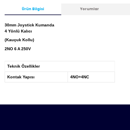
Ürün Bilgisi
Yorumlar
30mm Joystick Kumanda
4 Yönlü Kalıcı
(Kauçuk Kollu)
2NO 6 A 250V
Teknik Özellikler
Kontak Yapısı
4NO+4NC
Bu ürünün fiyat bilgisi, resim, ürün açıklamalarında ve diğ
tarafımıza iletebilirsiniz.
Ürün hakkı
Bu ürün
Görüş ve önerileriniz için teşekkür ederiz.