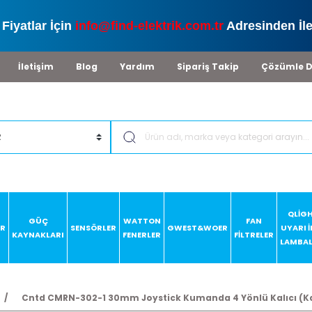
Fiyatlar İçin
info@find-elektrik.com.tr
Adresinden İle
İletişim
Blog
Yardım
Sipariş Takip
Çözümle D
QLİG
GÜÇ
WATTON
FAN
AR
SENSÖRLER
GWEST&WOER
UYARI 
KAYNAKLARI
FENERLER
FİLTRELER
LAMBAL
Cntd CMRN-302-1 30mm Joystick Kumanda 4 Yönlü Kalıcı (K