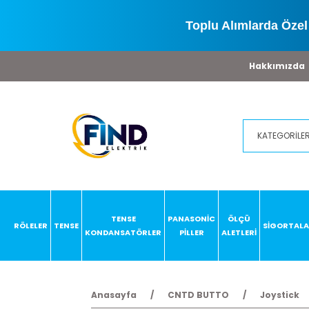
Toplu Alımlarda Özel 
Hakkımızda
TENSE
PANASONİC
ÖLÇÜ
RÖLELER
TENSE
SİGORTAL
KONDANSATÖRLER
PİLLER
ALETLERİ
Anasayfa
CNTD BUTTO
Joystick