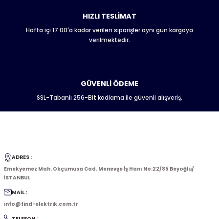
HIZLI TESLİMAT
Hafta içi 17:00'a kadar verilen siparişler aynı gün kargoya
Gönder
verilmektedir.
GÜVENLİ ÖDEME
SSL-Tabanlı 256-Bit kodlama ile güvenli alışveriş.
ADRES :
Emekyemez Mah. Okçumusa Cad. Menevşe İş Hanı No:22/85 Beyoğlu/
İSTANBUL
MAİL :
info@find-elektrik.com.tr
TELEFON :