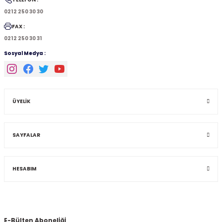
0212 250 30 30
FAX :
0212 250 30 31
Sosyal Medya :
ÜYELİK
SAYFALAR
HESABIM
E-Bülten Abonelİğİ