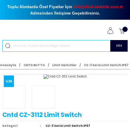
Toplu Alımlarda Özel Fiyatlar İçin
info@find-elektrik.com.tr
Adresinden İletişime Geçebilirsiniz.
ARA
Anasayfa
CNTD BUTTO
Limit Switchler
CZ-3 Serisi Lmit Switch IP67
%35
Cntd CZ-3112 Limit Switch
Kategori
CZ-3 Serisi Lmit Switch IP67