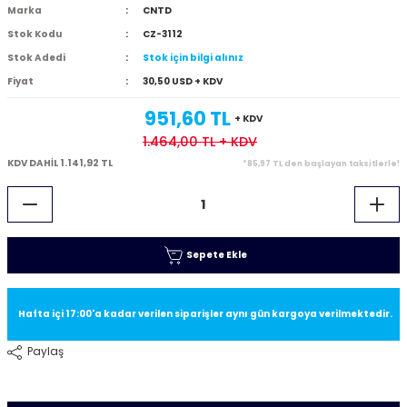
Marka
CNTD
Stok Kodu
CZ-3112
Stok Adedi
Stok için bilgi alınız
Fiyat
30,50 USD + KDV
951,60 TL
+ KDV
1.464,00 TL
+ KDV
KDV DAHİL 1.141,92 TL
*85,97 TL den başlayan taksitlerle!
Sepete Ekle
Hafta içi 17:00'a kadar verilen siparişler aynı gün kargoya verilmektedir.
Paylaş