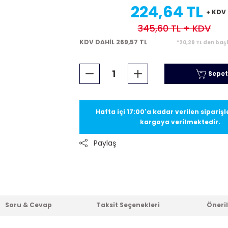
224,64 TL
+ KDV
345,60 TL
+ KDV
KDV DAHİL 269,57 TL
*20,29 TL den baş
Sepet
Hafta içi 17:00'a kadar verilen sipariş
kargoya verilmektedir.
Paylaş
Soru & Cevap
Taksit Seçenekleri
Öneril