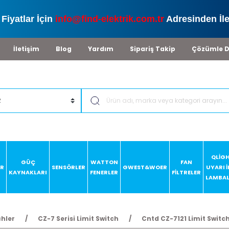
Fiyatlar İçin
info@find-elektrik.com.tr
Adresinden İle
İletişim
Blog
Yardım
Sipariş Takip
Çözümle D
QLİG
GÜÇ
WATTON
FAN
AR
SENSÖRLER
GWEST&WOER
UYARI 
KAYNAKLARI
FENERLER
FİLTRELER
LAMBAL
chler
CZ-7 Serisi Limit Switch
Cntd CZ-7121 Limit Switc