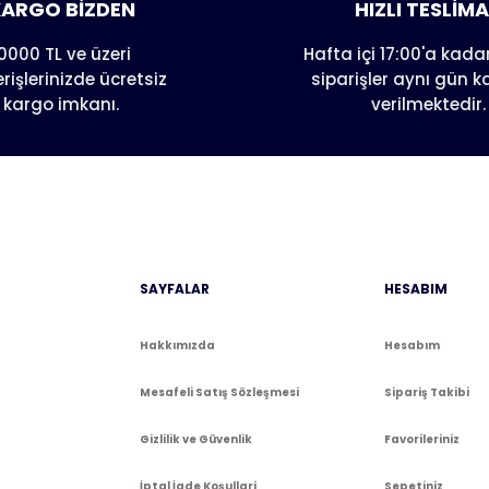
ARGO BİZDEN
HIZLI TESLİM
0000 TL ve üzeri
Hafta içi 17:00'a kadar
erişlerinizde ücretsiz
siparişler aynı gün 
kargo imkanı.
verilmektedir.
Gönder
SAYFALAR
HESABIM
Hakkımızda
Hesabım
Mesafeli Satış Sözleşmesi
Sipariş Takibi
Gizlilik ve Güvenlik
Favorileriniz
İptal İade Koşullari
Sepetiniz