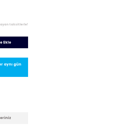
layan taksitlerle!
e Ekle
ler aynı gün
eriniz