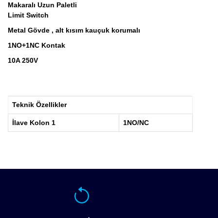
Makaralı Uzun Paletli
Limit Switch
Metal Gövde , alt kısım kauçuk korumalı
1NO+1NC Kontak
10A 250V
Teknik Özellikler
İlave Kolon 1
1NO/NC
Bu ürünün fiyat bilgisi, resim, ürün açıklamalarında ve diğ
tarafımıza iletebilirsiniz.
Ürün hakkı
Bu ürün
Görüş ve önerileriniz için teşekkür ederiz.
Ürün resmi kalitesiz, bozuk veya görüntülenemiyor.