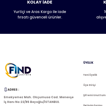
KOLAY İADE
K
Ürün açıklamasında eksik bilgiler bulunuyor.
Ürün bilgilerinde hatalar bulunuyor.
Yurtiçi ve Aras Kargo ile iade
1
fırsatı güvenceli ürünler.
alışv
Ürün fiyatı diğer sitelerden daha pahalı.
Bu ürüne benzer farklı alternatifler olmalı.
ÜYELİK
Yeni Üyelik
Üye Girişi
ADRES :
Şifremi Unuttum
Emekyemez Mah. Okçumusa Cad. Menevşe
İş Hanı No:22/85 Beyoğlu/İSTANBUL
İletişim Formu