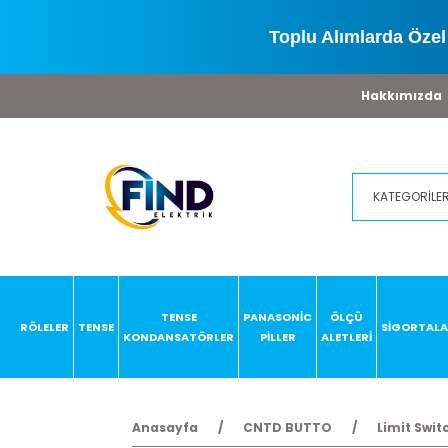
Toplu Alımlarda Özel 
Hakkımızda
TENSE
PANASONİC
ÖLÇÜ
RÖLELER
TENSE
SİGORTAL
KONDANSATÖRLER
PİLLER
ALETLERİ
Anasayfa
CNTD BUTTO
Limit Swit