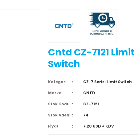
Cntd CZ-7121 Limit
Switch
Kategori
CZ-7 Serisi Limit Switch
Marka
CNTD
Stok Kodu
CZ-7121
Stok Adedi
74
Fiyat
7,20 USD + KDV