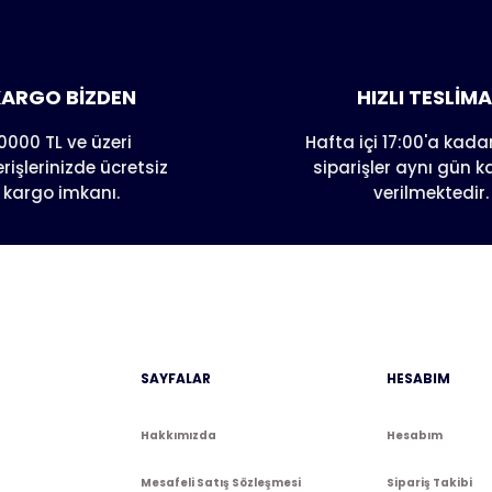
nda henüz soru sorulmamış.
e ilk yorumu siz yapın!
Yorum Yaz
Soru Sor
ARGO BİZDEN
HIZLI TESLİM
0000 TL ve üzeri
Hafta içi 17:00'a kadar
erişlerinizde ücretsiz
siparişler aynı gün 
kargo imkanı.
verilmektedir.
Gönder
SAYFALAR
HESABIM
Hakkımızda
Hesabım
Mesafeli Satış Sözleşmesi
Sipariş Takibi