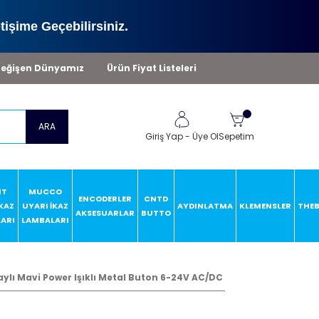
tişime Geçebilirsiniz.
eğişen Dünyamız
Ürün Fiyat Listeleri
ARA
Giriş Yap
-
Üye Ol
Sepetim
HT
MUCCO
ENCODERLER
CNTD
İKAZ
UYARI İKAZ
AYDINLATMA
KLEMENSLER
THE
AKSESUARLAR
BUTTO
ARI
LAMBALARI
lı Mavi Power Işıklı Metal Buton 6-24V AC/DC