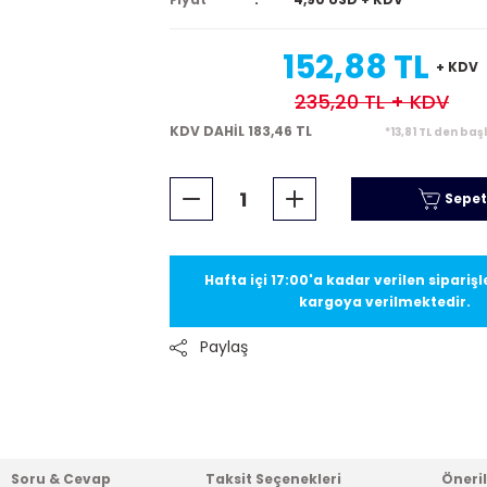
152,88 TL
+ KDV
235,20 TL
+ KDV
KDV DAHİL 183,46 TL
*13,81 TL den baş
Sepet
Hafta içi 17:00'a kadar verilen sipariş
kargoya verilmektedir.
Paylaş
Soru & Cevap
Taksit Seçenekleri
Öneril