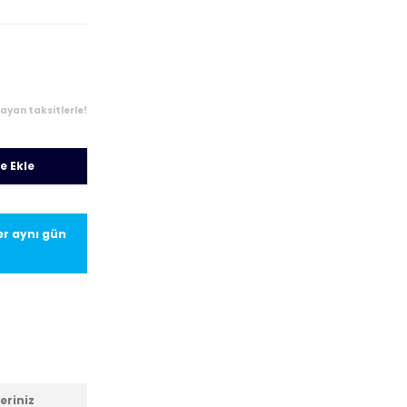
layan taksitlerle!
e Ekle
ler aynı gün
eriniz