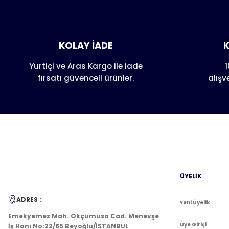
Ürün hakkı
Bu ürün
Görüş ve önerileriniz için teşekkür ederiz.
Ürün resmi kalitesiz, bozuk veya görüntülenemiyor.
KOLAY İADE
K
Ürün açıklamasında eksik bilgiler bulunuyor.
Ürün bilgilerinde hatalar bulunuyor.
Yurtiçi ve Aras Kargo ile iade
1
fırsatı güvenceli ürünler.
alışv
Ürün fiyatı diğer sitelerden daha pahalı.
Bu ürüne benzer farklı alternatifler olmalı.
ÜYELİK
ADRES :
Yeni Üyelik
Emekyemez Mah. Okçumusa Cad. Menevşe
Üye Girişi
İş Hanı No:22/85 Beyoğlu/İSTANBUL