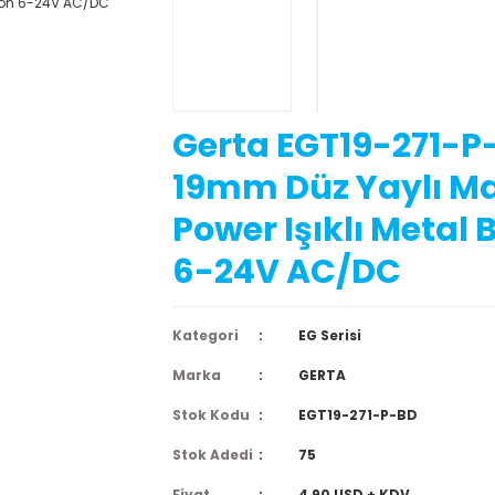
Gerta EGT19-271-P
19mm Düz Yaylı Ma
Power Işıklı Metal 
6-24V AC/DC
Kategori
EG Serisi
Marka
GERTA
Stok Kodu
EGT19-271-P-BD
Stok Adedi
75
Fiyat
4,90 USD + KDV