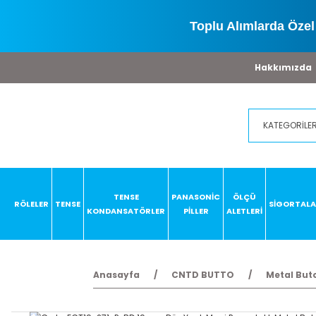
Toplu Alımlarda Özel 
Hakkımızda
TENSE
PANASONİC
ÖLÇÜ
RÖLELER
TENSE
SİGORTAL
KONDANSATÖRLER
PİLLER
ALETLERİ
Anasayfa
CNTD BUTTO
Metal Buto