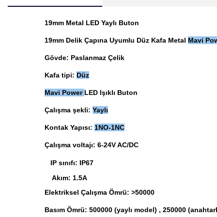
19mm Metal LED Yaylı Buton
19mm Delik Çapına Uyumlu Düz Kafa Metal
Mavi Po
Gövde: Paslanmaz Çelik
Kafa tipi:
Düz
Mavi Power
LED Işıklı Buton
Çalışma şekli:
Yaylı
Kontak Yapısı:
1NO-1NC
Çalışma voltajı: 6-24V AC/DC
IP sınıfı: IP67
Akım: 1.5A
Elektriksel Çalışma Ömrü: >50000
Basım Ömrü: 500000 (yaylı model) , 250000 (anahtarl