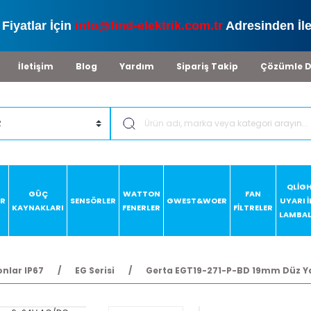
Fiyatlar İçin
info@find-elektrik.com.tr
Adresinden İle
İletişim
Blog
Yardım
Sipariş Takip
Çözümle D
QLİG
GÜÇ
WATTON
FAN
AR
SENSÖRLER
GWEST&WOER
UYARI 
KAYNAKLARI
FENERLER
FİLTRELER
LAMBAL
nlar IP67
EG Serisi
Gerta EGT19-271-P-BD 19mm Düz Yay