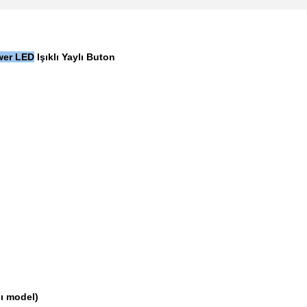
wer LED
I
şıklı Yaylı Buton
ı model)