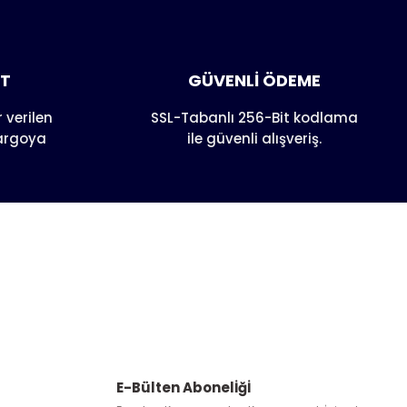
AT
GÜVENLİ ÖDEME
 verilen
SSL-Tabanlı 256-Bit kodlama
kargoya
ile güvenli alışveriş.
E-Bülten Abonelİğİ