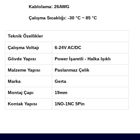
Kablolama: 26AWG
Çalışma Sıcaklığı: -30 °C ~ 85 °C
Teknik Özellikler
Çalışma Voltajı
6-24V AC/DC
Gövde Yapısı
Power İşaretli - Halka Işıklı
Malzeme Yapısı
Paslanmaz Çelik
Marka
Gerta
Montaj Çapı
19mm
Kontak Yapısı
1NO-1NC 5Pin
Bu ürünün fiyat bilgisi, resim, ürün açıklamalarında ve diğ
tarafımıza iletebilirsiniz.