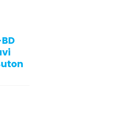
-BD
vi
Buton