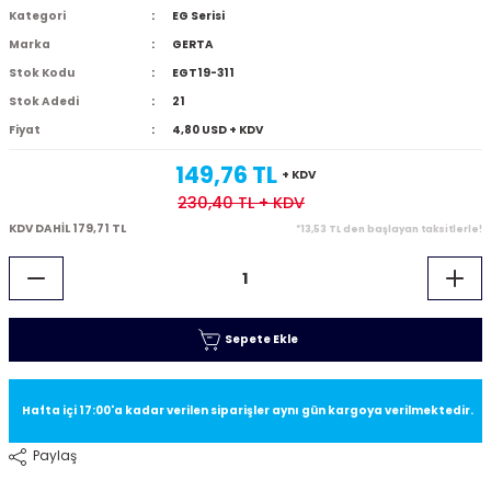
Kategori
EG Serisi
Marka
GERTA
Stok Kodu
EGT19-311
Stok Adedi
21
Fiyat
4,80 USD + KDV
149,76 TL
+ KDV
230,40 TL
+ KDV
KDV DAHİL 179,71 TL
*13,53 TL den başlayan taksitlerle!
Sepete Ekle
Hafta içi 17:00'a kadar verilen siparişler aynı gün kargoya verilmektedir.
Paylaş