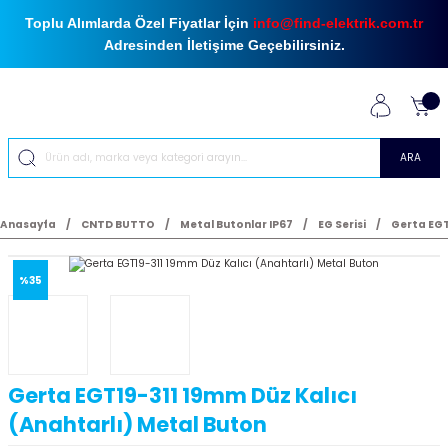
Toplu Alımlarda Özel Fiyatlar İçin
info@find-elektrik.com.tr
Adresinden İletişime Geçebilirsiniz.
ARA
Anasayfa
CNTD BUTTO
Metal Butonlar IP67
EG Serisi
Gerta EGT
%35
Gerta EGT19-311 19mm Düz Kalıcı
(Anahtarlı) Metal Buton