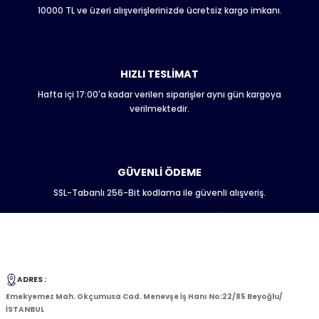
Bu ürüne benzer farklı alternatifler olmalı.
10000 TL ve üzeri alışverişlerinizde ücretsiz kargo imkanı.
HIZLI TESLİMAT
Hafta içi 17:00'a kadar verilen siparişler aynı gün kargoya
Gönder
verilmektedir.
GÜVENLİ ÖDEME
SSL-Tabanlı 256-Bit kodlama ile güvenli alışveriş.
ADRES :
Emekyemez Mah. Okçumusa Cad. Menevşe İş Hanı No:22/85 Beyoğlu/
İSTANBUL