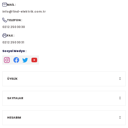
MAİL :
info@find-elektrik.com.tr
TELEFON :
0212 250 30 30
FAX :
0212 250 30 31
Sosyal Medya :
ÜYELİK
SAYFALAR
HESABIM