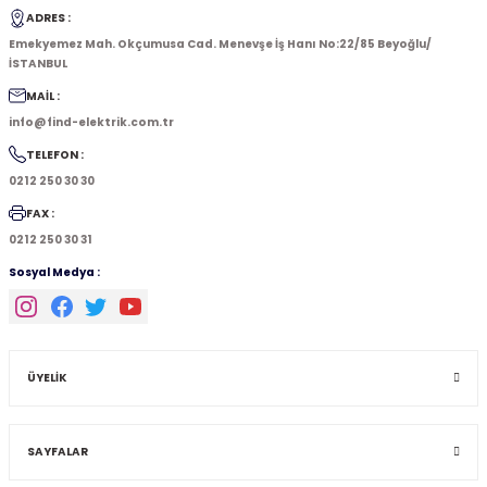
ADRES :
Emekyemez Mah. Okçumusa Cad. Menevşe İş Hanı No:22/85 Beyoğlu/
İSTANBUL
MAİL :
info@find-elektrik.com.tr
TELEFON :
0212 250 30 30
FAX :
0212 250 30 31
Sosyal Medya :
ÜYELİK
SAYFALAR