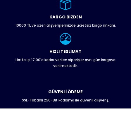
Ürün bilgilerinde hatalar bulunuyor.
Ürün fiyatı diğer sitelerden daha pahalı.
KARGO BİZDEN
Bu ürüne benzer farklı alternatifler olmalı.
10000 TL ve üzeri alışverişlerinizde ücretsiz kargo imkanı.
HIZLI TESLİMAT
Hafta içi 17:00'a kadar verilen siparişler aynı gün kargoya
Gönder
verilmektedir.
GÜVENLİ ÖDEME
SSL-Tabanlı 256-Bit kodlama ile güvenli alışveriş.