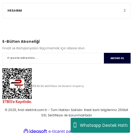
HESABIM
E-Bülten Abonelİğİ
Fırsat ve Kampanyaları Kaçırmamak İçin abone olun
ABONE OL
256 Bit SSL Seltifikası ile Güvenli Alışveriş
© 2025, find-elektrik.com.tr - Tüm Hakları Saklıdır. Kredi kartı bilgileriniz 256bit
SSL Sertifikası ile korunmaktadır
Whatsapp Destek Hattı
ideasoft
ile
e-