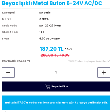
Beyaz Işıklı Metal Buton 6-24V AC/DC
Kategori
EG Serisi
Marka
GERTA
Stok Kodu
EGT22-271-WD
Stok Adedi
148
Fiyat
6,00 USD + KDV
187,20 TL
+ KDV
288,00 TL
+ KDV
KDV DAHİL 224,64 TL
*16,91 TL den başlayan taksitlerle!
Sepete Ekle
Hafta içi 17:00'a kadar verilen siparişler aynı gün kargoya verilmektedir.