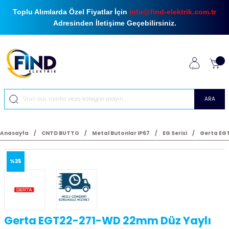
Toplu Alımlarda Özel Fiyatlar İçin
info@find-elektrik.com.tr
Adresinden İletişime Geçebilirsiniz.
ARA
Anasayfa
CNTD BUTTO
Metal Butonlar IP67
EG Serisi
Gerta EGT
%35
Gerta EGT22-271-WD 22mm Düz Yaylı