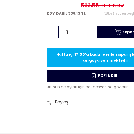
563,55 TL
+ KDV
KDV DAHİL 338,13 TL
*25,46 TL den başl
Sepet
Hafta içi 17:00'a kadar verilen sipariş
kargoya verilmektedir.
PDF İNDİR
Ürünün detayları için pdf dosyasına göz atın.
Paylaş