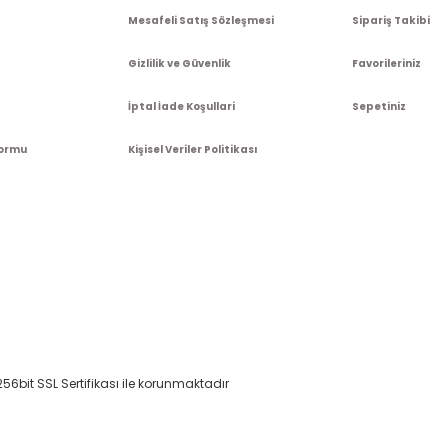
Mesafeli Satış Sözleşmesi
Sipariş Takibi
Gizlilik ve Güvenlik
Favorileriniz
İptal İade Koşullari
Sepetiniz
Formu
Kişisel Veriler Politikası
 256bit SSL Sertifikası ile korunmaktadır