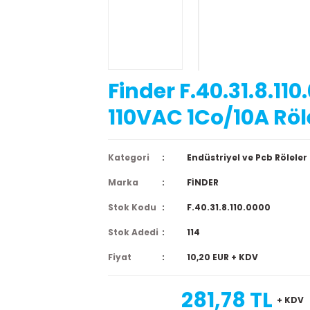
Finder F.40.31.8.11
110VAC 1Co/10A Röl
Kategori
Endüstriyel ve Pcb Röleler
Marka
FİNDER
Stok Kodu
F.40.31.8.110.0000
Stok Adedi
114
Fiyat
10,20 EUR + KDV
281,78 TL
+ KDV