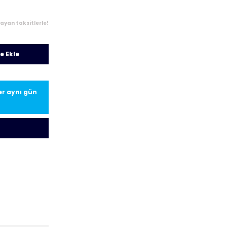
ayan taksitlerle!
e Ekle
ler aynı gün