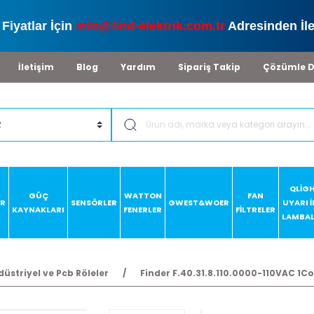
Fiyatlar İçin
info@find-elektrik.com.tr
Adresinden İle
İletişim
Blog
Yardım
Sipariş Takip
Çözümle D
QLİG
GÜÇ
WATTON
FAN
AR
SENSÖRLER
GWEST&WOER
UYARI 
KAYNAKLARI
FENERLER
FİLTRELER
LAMBAL
düstriyel ve Pcb Röleler
Finder F.40.31.8.110.0000-110VAC 1Co