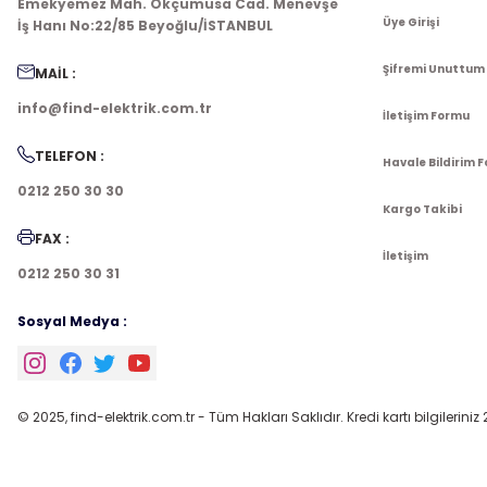
Emekyemez Mah. Okçumusa Cad. Menevşe
Üye Girişi
İş Hanı No:22/85 Beyoğlu/İSTANBUL
Şifremi Unuttum
MAİL :
info@find-elektrik.com.tr
İletişim Formu
TELEFON :
Havale Bildirim 
0212 250 30 30
Kargo Takibi
FAX :
İletişim
0212 250 30 31
Sosyal Medya :
© 2025, find-elektrik.com.tr - Tüm Hakları Saklıdır. Kredi kartı bilgileriniz