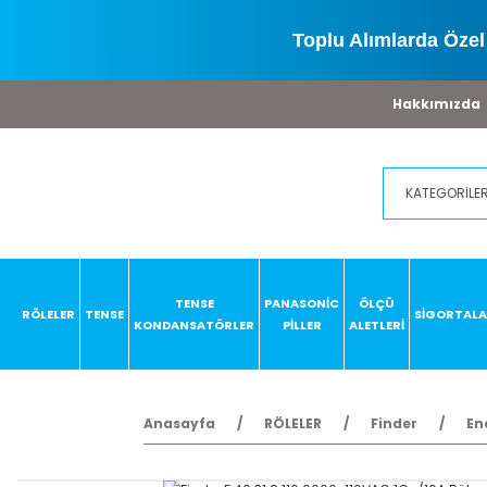
Toplu Alımlarda Özel 
Hakkımızda
TENSE
PANASONİC
ÖLÇÜ
RÖLELER
TENSE
SİGORTAL
KONDANSATÖRLER
PİLLER
ALETLERİ
Anasayfa
RÖLELER
Finder
En