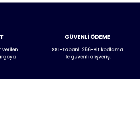
anarak
AT
GÜVENLİ ÖDEME
 verilen
SSL-Tabanlı 256-Bit kodlama
kargoya
ile güvenli alışveriş.