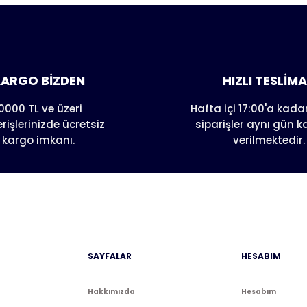
er konularda yetersiz gördüğünüz noktaları öneri formunu kull
nda henüz soru sorulmamış.
e ilk yorumu siz yapın!
Yorum Yaz
Soru Sor
ARGO BİZDEN
HIZLI TESLİM
0000 TL ve üzeri
Hafta içi 17:00'a kadar
erişlerinizde ücretsiz
siparişler aynı gün 
kargo imkanı.
verilmektedir.
Gönder
SAYFALAR
HESABIM
Hakkımızda
Hesabım