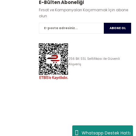
E-Bülten Abonelİğİ
Fırsat ve Kampanyaları Kaçırmamak İçin abone
olun
ABONE OL
256 Bit SSL Seltifikası ile Güvenli
Alışveriş
Whatsapp Destek Hattı