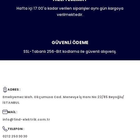
Hafta içi 17:00'a kadar verilen siparişler aynı gün kargoya
Gönder
verilmektedir.
GÜVENLİ ÖDEME
SSL-Tabanlı 256-Bit kodlama ile güvenli alışveriş.
ADRES :
Emekyemez Mah. Okçumusa Cad. Menevşe İş Hanı No:22/85 Beyoğlu/
İSTANBUL
MAİL :
info@find-elektrik.com.tr
TELEFON :
0212 250 30 30