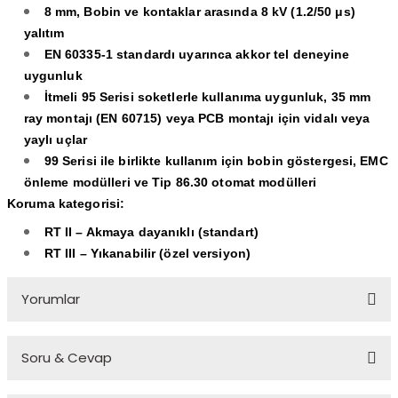
8 mm, Bobin ve kontaklar arasında 8 kV (1.2/50 μs)
yalıtım
EN 60335-1 standardı uyarınca akkor tel deneyine
uygunluk
İtmeli 95 Serisi soketlerle kullanıma uygunluk, 35 mm
ray montajı (EN 60715) veya PCB montajı için vidalı veya
yaylı uçlar
99 Serisi ile birlikte kullanım için bobin göstergesi, EMC
önleme modülleri ve Tip 86.30 otomat modülleri
Koruma kategorisi:
RT II – Akmaya dayanıklı (standart)
RT III – Yıkanabilir (özel versiyon)
Yorumlar
Soru & Cevap
Bu ürüne ilk yorumu siz yapın!