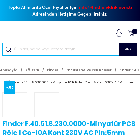
Toplu Alımlarda Özel Fiyatlar İçin
info@find-elektrik.com.tr
Adresinden İletişime Geçebilirsiniz.
ARA
Anasayfa
RÖLELER
Finder
Endüstriyel ve Pcb Röleler
Finder F.40
%50
Finder F.40.51.8.230.0000-Minyatür PCB
Röle 1 Co-10A Kont 230V AC Pin:5mm