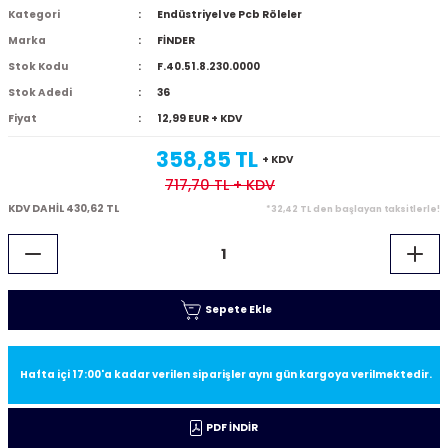
Kategori
Endüstriyel ve Pcb Röleler
Marka
FİNDER
Stok Kodu
F.40.51.8.230.0000
Stok Adedi
36
Fiyat
12,99 EUR + KDV
358,85 TL
+ KDV
717,70 TL
+ KDV
KDV DAHİL 430,62 TL
*32,42 TL den başlayan taksitlerle!
Sepete Ekle
Hafta içi 17:00'a kadar verilen siparişler aynı gün kargoya verilmektedir.
PDF İNDİR