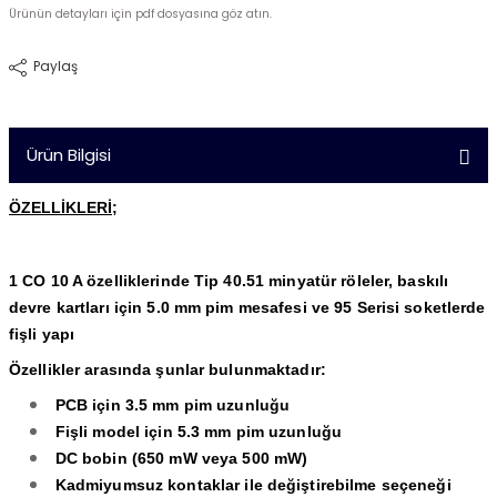
Ürünün detayları için pdf dosyasına göz atın.
Paylaş
Ürün Bilgisi
ÖZELLİKLERİ;
1 CO 10 A özelliklerinde Tip 40.51 minyatür röleler, baskılı
devre kartları için 5.0 mm pim mesafesi ve 95 Serisi soketlerde
fişli yapı
Özellikler arasında şunlar bulunmaktadır:
PCB için 3.5 mm pim uzunluğu
Fişli model için 5.3 mm pim uzunluğu
DC bobin (650 mW veya 500 mW)
Kadmiyumsuz kontaklar ile değiştirebilme seçeneği