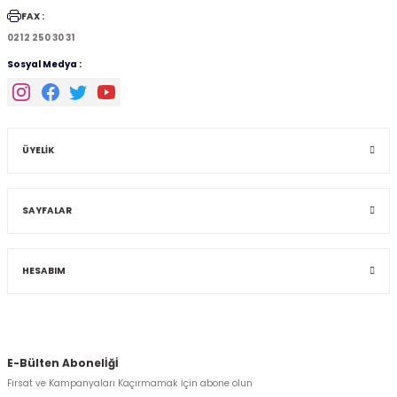
FAX :
0212 250 30 31
Sosyal Medya :
ÜYELİK
SAYFALAR
HESABIM
E-Bülten Abonelİğİ
Fırsat ve Kampanyaları Kaçırmamak İçin abone olun