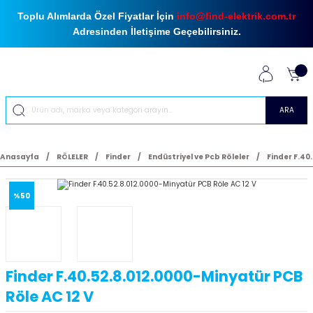
Toplu Alımlarda Özel Fiyatlar İçin
info@find-elektrik.com.tr
Adresinden İletişime Geçebilirsiniz.
ARA
Anasayfa
RÖLELER
Finder
Endüstriyel ve Pcb Röleler
Finder F.40
%50
Finder F.40.52.8.012.0000-Minyatür PCB
Röle AC 12 V