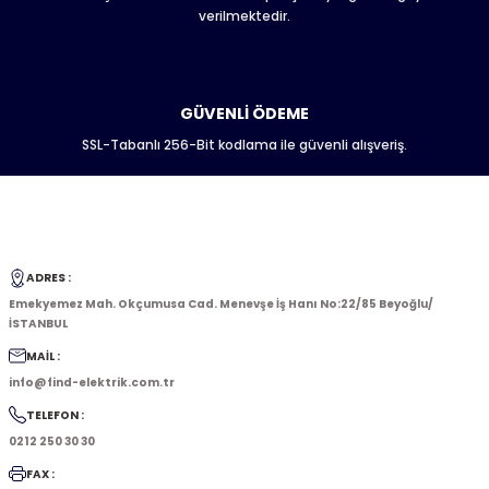
Gönder
verilmektedir.
GÜVENLİ ÖDEME
SSL-Tabanlı 256-Bit kodlama ile güvenli alışveriş.
ADRES :
Emekyemez Mah. Okçumusa Cad. Menevşe İş Hanı No:22/85 Beyoğlu/
İSTANBUL
MAİL :
info@find-elektrik.com.tr
TELEFON :
0212 250 30 30
FAX :