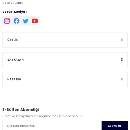
0212 250 30 31
Sosyal Medya :
ÜYELİK
SAYFALAR
HESABIM
E-Bülten Abonelİğİ
Fırsat ve Kampanyaları Kaçırmamak İçin abone olun
ABONE OL