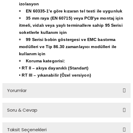
izolasyon
EN 60335-1'e göre kızaran tel testi ile uygunluk
35 mm raya (EN 60715) veya PCB'ye montaj için
itmeli, vidalı veya yaylı terminallere sahip 95 Serisi
soketlerle kullanım için
99 Serisi bobin göstergesi ve EMC bastırma
modülleri ve Tip 86.30 zamanlayıcı modülleri ile
kullanım için
Koruma kategorisi:
• RT II – akıya dayanıklı (Standart)
• RT III – yıkanabilir (Özel versiyon)
Yorumlar
Soru & Cevap
Bu ürüne ilk yorumu siz yapın!
Taksit Seçenekleri
Yorum Yaz