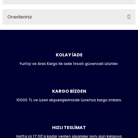
Ürün hakkında henüz soru sorulmamış.
Önerileriniz
Soru Sor
Bu ürünün fiyat bilgisi, resim, ürün açıklamalarında ve diğer
konularda yetersiz gördüğünüz noktaları öneri formunu
kullanarak tarafımıza iletebilirsiniz.
Görüş ve önerileriniz için teşekkür ederiz.
KOLAY İADE
Yurtiçi ve Aras Kargo ile iade fırsatı güvenceli ürünler.
Ürün resmi kalitesiz, bozuk veya görüntülenemiyor.
Ürün açıklamasında eksik bilgiler bulunuyor.
Ürün bilgilerinde hatalar bulunuyor.
Ürün fiyatı diğer sitelerden daha pahalı.
KARGO BİZDEN
Bu ürüne benzer farklı alternatifler olmalı.
10000 TL ve üzeri alışverişlerinizde ücretsiz kargo imkanı.
HIZLI TESLİMAT
Hafta içi 17:00'a kadar verilen siparişler aynı gün kargoya