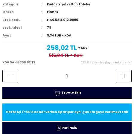
Kategori
Endüstriyel ve Pcb Röleler
Marka
FİNDER
Stok Kodu
F.40.52.8.012.0000
Stok Adedi
78
Fiyat
9,34 EUR + KDV
258,02 TL
+ KDV
516,04 TL
+ KDV
KDV DAHİL 309,62 TL
*23,31 TL den başlayan taksitlerle!
Sepete Ekle
Hafta içi 17:00'a kadar verilen siparişler aynı gün kargoya verilmektedir.
PDF İNDİR