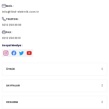
MAİL :
info@find-elektrik.com.tr
TELEFON :
0212 250 30 30
FAX :
0212 250 30 31
Sosyal Medya :
ÜYELİK
SAYFALAR
HESABIM