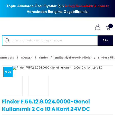
Toplu Alımlarda Özel Fiyatlar İçin
info@find-elektrik.com.tr
Adresinden İletişime Geçebilirsiniz.
ARA
Anasayfa
RÖLELER
Finder
Endüstriyel ve Pcb Röleler
Finder F.55
%50
Finder F.55.12.9.024.0000-Genel
Kullanımlı 2 Co 10 A Kont 24V DC