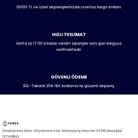
Bu ürüne benzer farklı alternatifler olmalı.
10000 TL ve üzeri alışverişlerinizde ücretsiz kargo imkanı.
HIZLI TESLİMAT
Hafta içi 17:00'a kadar verilen siparişler aynı gün kargoya
Gönder
verilmektedir.
GÜVENLİ ÖDEME
SSL-Tabanlı 256-Bit kodlama ile güvenli alışveriş.
ADRES :
Emekyemez Mah. Okçumusa Cad. Menevşe İş Hanı No:22/85 Beyoğlu/
İSTANBUL