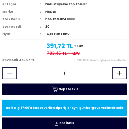
Kategori
Endüstriyel ve Pcb Röleler
Marka
FİNDER
Stok Kodu
F.55.12.9.024.0000
Stok Adedi
20
Fiyat
14,18 EUR + KDV
391,72 TL
+ KDV
783,45 TL
+ KDV
KDV DAHİL 470,07 TL
*35,39 TL den başlayan taksitlerle!
Sepete Ekle
Hafta içi 17:00'a kadar verilen siparişler aynı gün kargoya verilmektedir.
PDF İNDİR