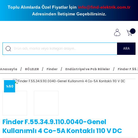
Toplu Alımlarda Özel Fiyatlar İçin
info@find-elektrik.com.tr
Adresinden İletişime Geçebilirsiniz.
ARA
Anasayfa
RÖLELER
Finder
Endüstriyel ve Pcb Röleler
Finder F.55
%50
Finder F.55.34.9.110.0040-Genel
Kullanımlı 4 Co-5A Kontaklı 110 V DC