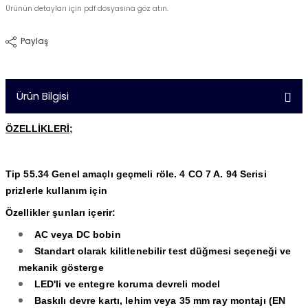
Ürünün detayları için pdf dosyasına göz atın.
Paylaş
Ürün Bilgisi
ÖZELLİKLERİ;
Tip 55.34 Genel amaçlı geçmeli röle.
4 CO 7 A. 94 Serisi
prizlerle kullanım için
Özellikler şunları içerir:
AC veya DC bobin
Standart olarak kilitlenebilir test düğmesi seçeneği ve
mekanik gösterge
LED'li ve entegre koruma devreli model
Baskılı devre kartı, lehim veya 35 mm ray montajı (EN