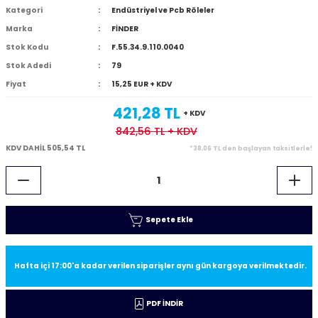
Kategori
Endüstriyel ve Pcb Röleler
Marka
FİNDER
Stok Kodu
F.55.34.9.110.0040
Stok Adedi
79
Fiyat
15,25 EUR + KDV
421,28 TL
+ KDV
842,56 TL
+ KDV
KDV DAHİL 505,54 TL
*38,06 TL den başlayan taksitlerle!
Sepete Ekle
Hafta içi 17:00'a kadar verilen siparişler aynı gün kargoya verilmektedir.
PDF İNDİR