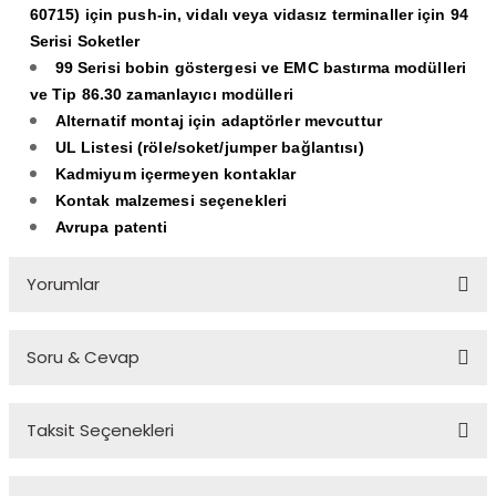
60715) için push-in, vidalı veya vidasız terminaller için 94
Serisi Soketler
99 Serisi bobin göstergesi ve EMC bastırma modülleri
ve Tip 86.30 zamanlayıcı modülleri
Alternatif montaj için adaptörler mevcuttur
UL Listesi (röle/soket/jumper bağlantısı)
Kadmiyum içermeyen kontaklar
Kontak malzemesi seçenekleri
Avrupa patenti
Yorumlar
Soru & Cevap
Bu ürüne ilk yorumu siz yapın!
Taksit Seçenekleri
Yorum Yaz
Ürün hakkında henüz soru sorulmamış.