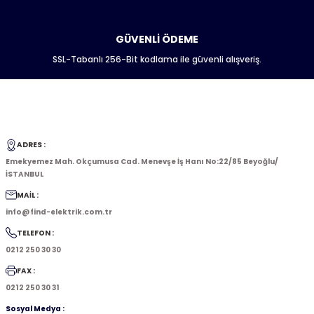
GÜVENLİ ÖDEME
SSL-Tabanlı 256-Bit kodlama ile güvenli alışveriş.
ADRES :
Emekyemez Mah. Okçumusa Cad. Menevşe İş Hanı No:22/85 Beyoğlu/
İSTANBUL
MAİL :
info@find-elektrik.com.tr
TELEFON :
0212 250 30 30
FAX :
0212 250 30 31
Sosyal Medya :