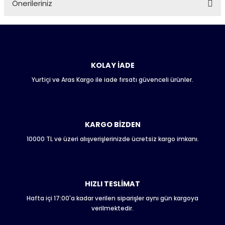
Önerileriniz
Soru Sor
Bu ürünün fiyat bilgisi, resim, ürün açıklamalarında ve diğer
konularda yetersiz gördüğünüz noktaları öneri formunu
kullanarak tarafımıza iletebilirsiniz.
Görüş ve önerileriniz için teşekkür ederiz.
KOLAY İADE
Yurtiçi ve Aras Kargo ile iade fırsatı güvenceli ürünler.
Ürün resmi kalitesiz, bozuk veya görüntülenemiyor.
Ürün açıklamasında eksik bilgiler bulunuyor.
Ürün bilgilerinde hatalar bulunuyor.
Ürün fiyatı diğer sitelerden daha pahalı.
KARGO BİZDEN
Bu ürüne benzer farklı alternatifler olmalı.
10000 TL ve üzeri alışverişlerinizde ücretsiz kargo imkanı.
HIZLI TESLİMAT
Hafta içi 17:00'a kadar verilen siparişler aynı gün kargoya
Gönder
verilmektedir.