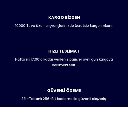
Ürün açıklamasında eksik bilgiler bulunuyor.
Ürün bilgilerinde hatalar bulunuyor.
Ürün fiyatı diğer sitelerden daha pahalı.
KARGO BİZDEN
Bu ürüne benzer farklı alternatifler olmalı.
10000 TL ve üzeri alışverişlerinizde ücretsiz kargo imkanı.
HIZLI TESLİMAT
Hafta içi 17:00'a kadar verilen siparişler aynı gün kargoya
Gönder
verilmektedir.
GÜVENLİ ÖDEME
SSL-Tabanlı 256-Bit kodlama ile güvenli alışveriş.