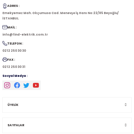
ADRES :
Emekyemez Mah. Okçumusa Cad. Menevşe İş Hanı No:22/85 Beyoğlu/
İSTANBUL
MAİL :
info@find-elektrik.com.tr
TELEFON :
0212 250 30 30
FAX :
0212 250 30 31
Sosyal Medya :
ÜYELİK
SAYFALAR