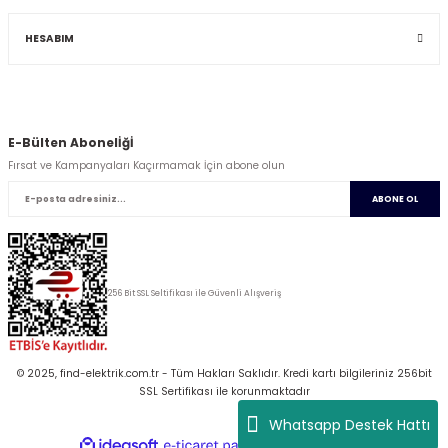
HESABIM
E-Bülten Abonelİğİ
Fırsat ve Kampanyaları Kaçırmamak İçin abone olun
ABONE OL
256 Bit SSL Seltifikası ile Güvenli Alışveriş
© 2025, find-elektrik.com.tr - Tüm Hakları Saklıdır. Kredi kartı bilgileriniz 256bit
SSL Sertifikası ile korunmaktadır
Whatsapp Destek Hattı
ideasoft
ile
e-