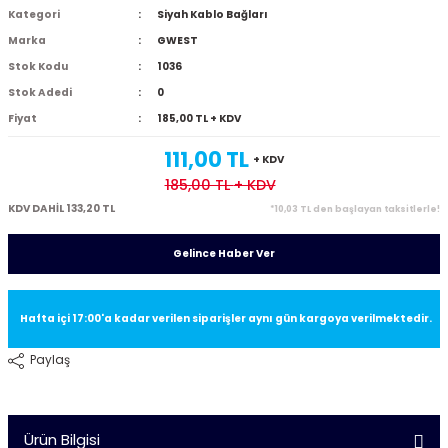
Kategori
Siyah Kablo Bağları
Marka
GWEST
Stok Kodu
1036
Stok Adedi
0
Fiyat
185,00 TL + KDV
111,00 TL
+ KDV
185,00 TL
+ KDV
KDV DAHİL 133,20 TL
*10,03 TL den başlayan taksitlerle!
Gelince Haber Ver
Hafta içi 17:00'a kadar verilen siparişler aynı gün kargoya verilmektedir.
Paylaş
Ürün Bilgisi