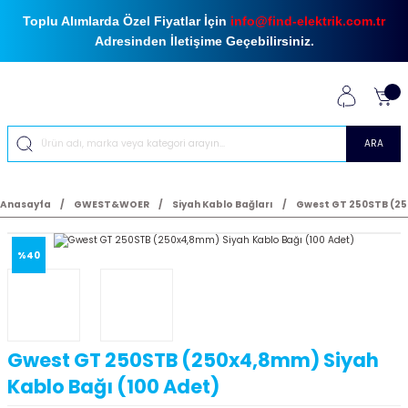
Toplu Alımlarda Özel Fiyatlar İçin
info@find-elektrik.com.tr
Adresinden İletişime Geçebilirsiniz.
ARA
Anasayfa
GWEST&WOER
Siyah Kablo Bağları
Gwest GT 250STB (25
%40
Gwest GT 250STB (250x4,8mm) Siyah
Kablo Bağı (100 Adet)