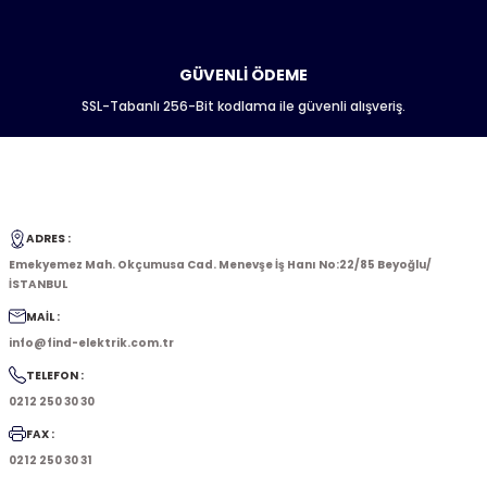
GÜVENLİ ÖDEME
SSL-Tabanlı 256-Bit kodlama ile güvenli alışveriş.
ADRES :
Emekyemez Mah. Okçumusa Cad. Menevşe İş Hanı No:22/85 Beyoğlu/
İSTANBUL
MAİL :
info@find-elektrik.com.tr
TELEFON :
0212 250 30 30
FAX :
0212 250 30 31