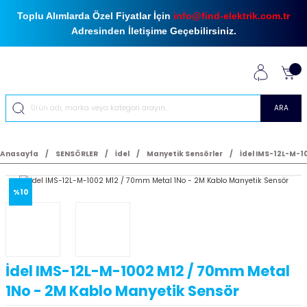
Toplu Alımlarda Özel Fiyatlar İçin
info@find-elektrik.com.tr
Adresinden İletişime Geçebilirsiniz.
ARA
Anasayfa
SENSÖRLER
İdel
Manyetik Sensörler
İdel IMS-12L-M-1
%10
İdel IMS-12L-M-1002 M12 / 70mm Metal
1No - 2M Kablo Manyetik Sensör