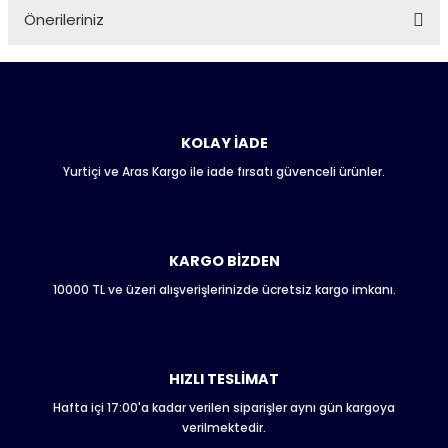
Önerileriniz
Soru Sor
Bu ürünün fiyat bilgisi, resim, ürün açıklamalarında ve diğer
konularda yetersiz gördüğünüz noktaları öneri formunu
kullanarak tarafımıza iletebilirsiniz.
Görüş ve önerileriniz için teşekkür ederiz.
KOLAY İADE
Yurtiçi ve Aras Kargo ile iade fırsatı güvenceli ürünler.
Ürün resmi kalitesiz, bozuk veya görüntülenemiyor.
Ürün açıklamasında eksik bilgiler bulunuyor.
Ürün bilgilerinde hatalar bulunuyor.
Ürün fiyatı diğer sitelerden daha pahalı.
KARGO BİZDEN
Bu ürüne benzer farklı alternatifler olmalı.
10000 TL ve üzeri alışverişlerinizde ücretsiz kargo imkanı.
HIZLI TESLİMAT
Hafta içi 17:00'a kadar verilen siparişler aynı gün kargoya
Gönder
verilmektedir.