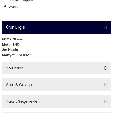
Paylaş
Ürün Bilgisi
M12 / 70 mm
Metal 1NO
2m Kablo
Manyetik Sensör
Yorumlar
Soru & Cevap
Bu ürüne ilk yorumu siz yapın!
Taksit Seçenekleri
Yorum Yaz
Ürün hakkında henüz soru sorulmamış.