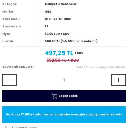
Kategori
Manyetik Sensörler
Marka
İDEL
Stok Kodu
IMS-12L-M-1002
Stok Adedi
17
Fiyat
10,00 EUR + KDV
Havale
566,87 TL (%5,00 havale indirimi)
497,25 TL
+ KDV
552,50 TL
+ KDV
KDV DAHİL 596,70 TL
*44,92 TL den başlayan taksitlerle!
Sepete Ekle
Hafta içi 17:00'a kadar verilen siparişler aynı gün kargoya verilmektedir.
3 Günde Kargoda