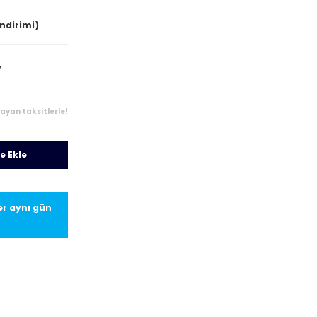
indirimi)
V
layan taksitlerle!
e Ekle
ler aynı gün