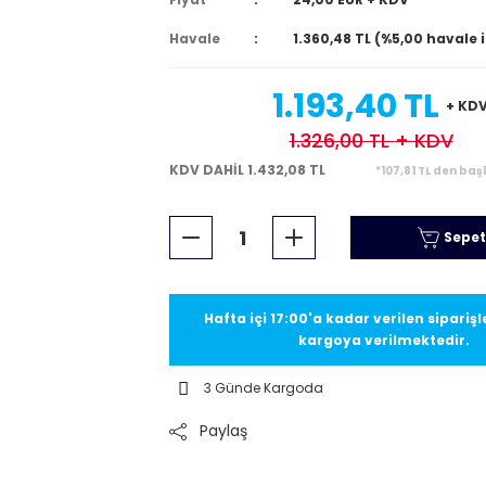
Havale
1.360,48 TL (%5,00 havale 
1.193,40 TL
+ KD
1.326,00 TL
+ KDV
KDV DAHİL 1.432,08 TL
*107,81 TL den baş
Sepet
Hafta içi 17:00'a kadar verilen sipariş
kargoya verilmektedir.
3 Günde Kargoda
Paylaş