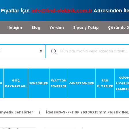
Fiyatlar İçin
info@find-elektrik.com.tr
Adresinden İle
İletişim
Blog
Yardım
Sipariş Takip
Çözümle D
QLİG
GÜÇ
WATTON
FAN
AR
SENSÖRLER
GWEST&WOER
UYARI 
KAYNAKLARI
FENERLER
FİLTRELER
LAMBAL
nyetik Sensörler
İdel IMS-S-P-110P 26X36X13mm Plastik 1No/