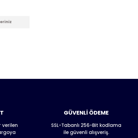
eriniz
anarak
AT
GÜVENLİ ÖDEME
 verilen
SSL-Tabanlı 256-Bit kodlama
kargoya
ile güvenli alışveriş.