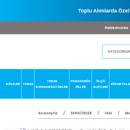
Toplu Alımlarda Özel 
Hakkımızda
TENSE
PANASONİC
ÖLÇÜ
RÖLELER
TENSE
SİGORTAL
KONDANSATÖRLER
PİLLER
ALETLERİ
Anasayfa
SENSÖRLER
İdel
Ma