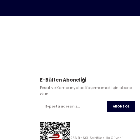
E-Bülten Abonelİğİ
Fırsat ve Kampanyaları Kaçırmamak İçin abone
olun
ABONE OL
256 Bit SSL Seltifikası ile Güvenli