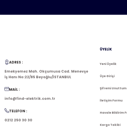
Bu ürüne benzer farklı alternatifler olmalı.
ÜYELİK
ADRES :
Yeni Üyelik
Emekyemez Mah. Okçumusa Cad. Menevşe
Üye Girişi
İş Hanı No:22/85 Beyoğlu/İSTANBUL
Şifremi Unuttum
MAİL :
info@find-elektrik.com.tr
İletişim Formu
TELEFON :
Havale Bildirim 
0212 250 30 30
Kargo Takibi