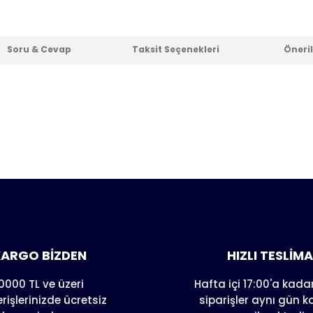
Soru & Cevap
Taksit Seçenekleri
Öneril
er konularda yetersiz gördüğünüz noktaları öneri formunu kull
nda henüz soru sorulmamış.
e ilk yorumu siz yapın!
Yorum Yaz
Soru Sor
ARGO BİZDEN
HIZLI TESLİM
0000 TL ve üzeri
Hafta içi 17:00'a kadar
erişlerinizde ücretsiz
siparişler aynı gün 