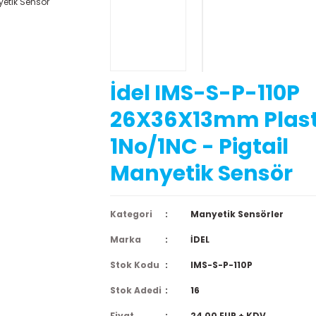
İdel IMS-S-P-110P
26X36X13mm Plast
1No/1NC - Pigtail
Manyetik Sensör
Kategori
Manyetik Sensörler
Marka
İDEL
Stok Kodu
IMS-S-P-110P
Stok Adedi
16
Fiyat
24,00 EUR + KDV