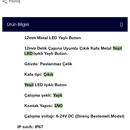
Paylaş
Ürün Bilgisi
12mm Metal LED Yaylı Buton
12mm Delik Çapına Uyumlu Çıkık Kafa Metal
Yeşil
LED
Işıklı Yaylı Buton
Gövde: Paslanmaz Çelik
Kafa tipi:
Çıkık
Yeşil
LED Işıklı Buton
Çalışma şekli:
Yaylı
Kontak Yapısı:
1NO
Çalışma voltajı: 6-24V DC (Direnç Beslemeli Model)
IP sınıfı: IP67