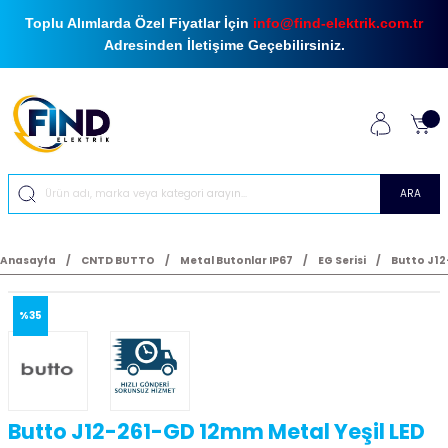
Toplu Alımlarda Özel Fiyatlar İçin
info@find-elektrik.com.tr
Adresinden İletişime Geçebilirsiniz.
ARA
Anasayfa
CNTD BUTTO
Metal Butonlar IP67
EG Serisi
Butto J12
%35
Butto J12-261-GD 12mm Metal Yeşil LED