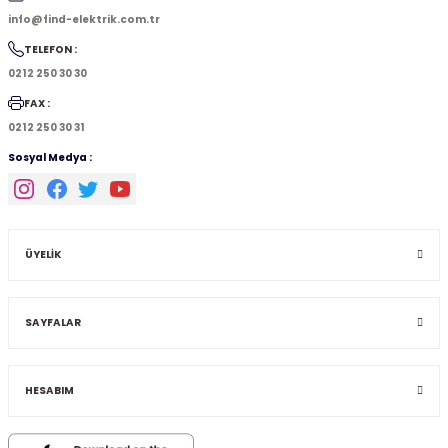
info@find-elektrik.com.tr
TELEFON :
0212 250 30 30
FAX :
0212 250 30 31
Sosyal Medya :
ÜYELİK
SAYFALAR
HESABIM