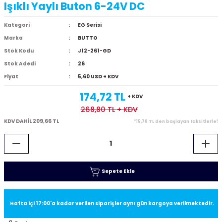
Işıklı Yaylı Buton 6-24V DC
Kategori
EG Serisi
Marka
BUTTO
Stok Kodu
J12-261-GD
Stok Adedi
26
Fiyat
5,60 USD + KDV
174,72 TL
+ KDV
268,80 TL
+ KDV
KDV DAHİL 209,66 TL
*15,78 TL den başlayan taksitlerle!
Sepete Ekle
Hafta içi 17:00'a kadar verilen siparişler aynı gün kargoya verilmektedir.