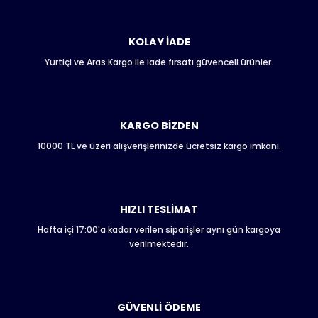
konularda yetersiz gördüğünüz noktaları öneri formunu
kullanarak tarafımıza iletebilirsiniz.
Görüş ve önerileriniz için teşekkür ederiz.
KOLAY İADE
Yurtiçi ve Aras Kargo ile iade fırsatı güvenceli ürünler.
Ürün resmi kalitesiz, bozuk veya görüntülenemiyor.
Ürün açıklamasında eksik bilgiler bulunuyor.
Ürün bilgilerinde hatalar bulunuyor.
Ürün fiyatı diğer sitelerden daha pahalı.
KARGO BİZDEN
Bu ürüne benzer farklı alternatifler olmalı.
10000 TL ve üzeri alışverişlerinizde ücretsiz kargo imkanı.
HIZLI TESLİMAT
Hafta içi 17:00'a kadar verilen siparişler aynı gün kargoya
Gönder
verilmektedir.
GÜVENLİ ÖDEME