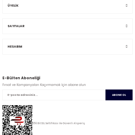
ÜYELİK
SAYFALAR
HESABIM
E-Bülten Abonelİğİ
Fırsat ve Kampanyaları Kaçırmamak İçin abone olun
ABONE OL
256 Bit SSL Seltifikası ile Güvenli Alışveriş