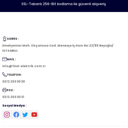
SSL-Tabanlı 256-Bit kodlama ile güvenli alışveriş.
ADRES :
Emekyemez Mah. Okçumusa Cad. Menevşe İş Hanı No:22/85 Beyoğlu/
İSTANBUL
MAİL :
info@find-elektrik.com.tr
TELEFON :
0212 250 30 30
FAX :
0212 250 30 31
Sosyal Medya :