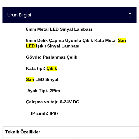
Ürün Bilgisi
8mm Metal LED Sinyal Lambası
8mm Delik Çapına Uyumlu Çıkık Kafa Metal
Sarı
LED
I
şıklı Sinyal Lambası
Gövde: Paslanmaz Çelik
Kafa tipi:
Çıkık
Sarı
LED Sinyal
Ayak Tipi: 2Pim
Çalışma voltajı: 6-24V DC
IP sınıfı: IP67
Teknik Özellikler