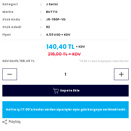
Kategori
J Serisi
Marka
BUTTO
Stok Kodu
J8-160P-YD
Stok Adedi
92
Fiyat
4,50 USD + KDV
140,40 TL
+ KDV
216,00 TL
+ KDV
KDV DAHİL 168,48 TL
*12,68 TL den başlayan taksitlerle!
Sepete Ekle
Hafta içi 17:00'a kadar verilen siparişler aynı gün kargoya verilmektedir.
Paylaş