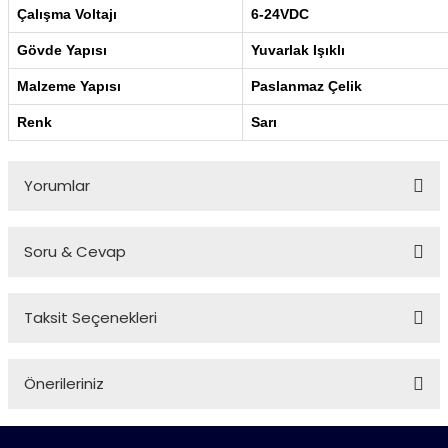
Çalışma Voltajı
6-24VDC
Gövde Yapısı
Yuvarlak Işıklı
Malzeme Yapısı
Paslanmaz Çelik
Renk
Sarı
Yorumlar
Soru & Cevap
Bu ürüne ilk yorumu siz yapın!
Taksit Seçenekleri
Yorum Yaz
Ürün hakkında henüz soru sorulmamış.
Önerileriniz
Soru Sor
Bu ürünün fiyat bilgisi, resim, ürün açıklamalarında ve diğer