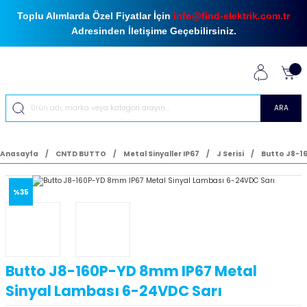
Toplu Alımlarda Özel Fiyatlar İçin
info@find-elektrik.com.tr
Adresinden İletişime Geçebilirsiniz.
ARA
Anasayfa
CNTD BUTTO
Metal Sinyaller IP67
J Serisi
Butto J8-1
%35
Butto J8-160P-YD 8mm IP67 Metal
Sinyal Lambası 6-24VDC Sarı