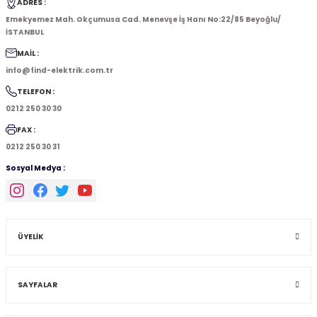
ADRES :
Emekyemez Mah. Okçumusa Cad. Menevşe İş Hanı No:22/85 Beyoğlu/
İSTANBUL
MAİL :
info@find-elektrik.com.tr
TELEFON :
0212 250 30 30
FAX :
0212 250 30 31
Sosyal Medya :
ÜYELİK
SAYFALAR