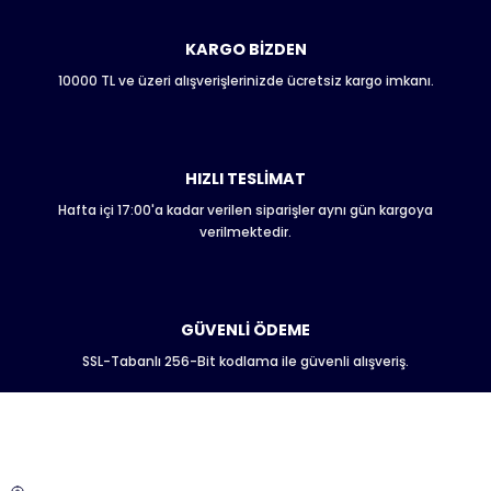
Ürün bilgilerinde hatalar bulunuyor.
Ürün fiyatı diğer sitelerden daha pahalı.
KARGO BİZDEN
Bu ürüne benzer farklı alternatifler olmalı.
10000 TL ve üzeri alışverişlerinizde ücretsiz kargo imkanı.
HIZLI TESLİMAT
Hafta içi 17:00'a kadar verilen siparişler aynı gün kargoya
Gönder
verilmektedir.
GÜVENLİ ÖDEME
SSL-Tabanlı 256-Bit kodlama ile güvenli alışveriş.