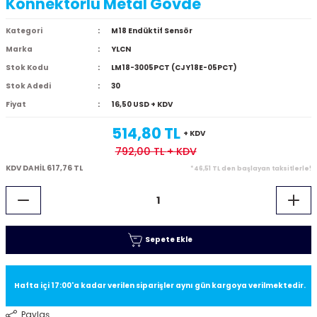
Konnektörlü Metal Gövde
Kategori
M18 Endüktif Sensör
Marka
YLCN
Stok Kodu
LM18-3005PCT (CJY18E-05PCT)
Stok Adedi
30
Fiyat
16,50 USD + KDV
514,80 TL
+ KDV
792,00 TL
+ KDV
KDV DAHİL 617,76 TL
*46,51 TL den başlayan taksitlerle!
Sepete Ekle
Hafta içi 17:00'a kadar verilen siparişler aynı gün kargoya verilmektedir.
Paylaş