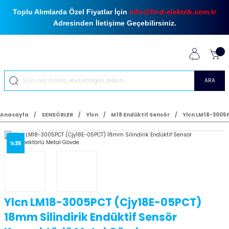
Toplu Alımlarda Özel Fiyatlar İçin
info@find-elektrik.com.tr
Adresinden İletişime Geçebilirsiniz.
ARA
Anasayfa
SENSÖRLER
Ylcn
M18 Endüktif Sensör
Ylcn LM18-3005P
%35
Ylcn LM18-3005PCT (Cjy18E-05PCT)
18mm Silindirik Endüktif Sensör