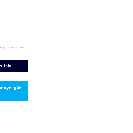
layan taksitlerle!
e Ekle
ler aynı gün