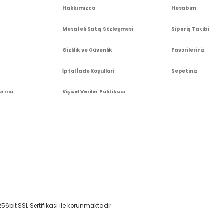
Hakkımızda
Hesabım
Mesafeli Satış Sözleşmesi
Sipariş Takibi
Gizlilik ve Güvenlik
Favorileriniz
İptal İade Koşullari
Sepetiniz
Formu
Kişisel Veriler Politikası
 256bit SSL Sertifikası ile korunmaktadır