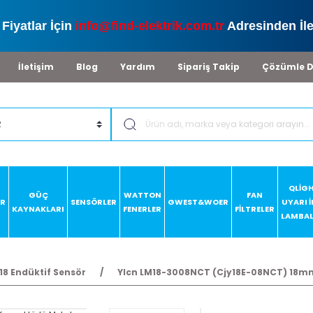
Fiyatlar İçin
info@find-elektrik.com.tr
Adresinden İle
İletişim
Blog
Yardım
Sipariş Takip
Çözümle D
QLİG
GÜÇ
WATTON
FAN
AR
SENSÖRLER
GWEST&WOER
UYARI 
KAYNAKLARI
FENERLER
FİLTRELER
LAMBAL
18 Endüktif Sensör
Ylcn LM18-3008NCT (Cjy18E-08NCT) 18mm 