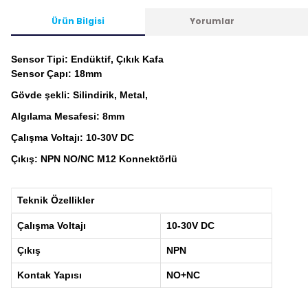
Ürün Bilgisi
Yorumlar
Sensor Tipi: Endüktif, Çıkık Kafa
Sensor Çapı: 18mm
Gövde şekli: Silindirik, Metal,
Algılama Mesafesi: 8mm
Çalışma Voltajı: 10-30V DC
Çıkış: NPN NO/NC M12 Konnektörlü
Teknik Özellikler
Çalışma Voltajı
10-30V DC
Çıkış
NPN
Kontak Yapısı
NO+NC