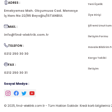
ADRES :
Yeni Üyelik
Emekyemez Mah. Okçumusa Cad. Menevşe
Üye Girişi
İş Hanı No:22/85 Beyoğlu/İSTANBUL
Şifremi Unuttum
MAİL :
info@find-elektrik.com.tr
İletişim Formu
TELEFON :
Havale Bildirim 
0212 250 30 30
Kargo Takibi
FAX :
İletişim
0212 250 30 31
Sosyal Medya :
© 2025, find-elektrik.com.tr - Tüm Hakları Saklıdır. Kredi kartı bilgileriniz