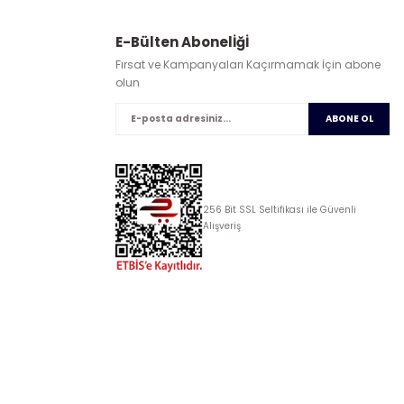
E-Bülten Abonelİğİ
Fırsat ve Kampanyaları Kaçırmamak İçin abone
olun
ABONE OL
256 Bit SSL Seltifikası ile Güvenli
Alışveriş