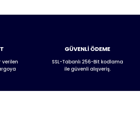
anarak
AT
GÜVENLİ ÖDEME
 verilen
SSL-Tabanlı 256-Bit kodlama
kargoya
ile güvenli alışveriş.