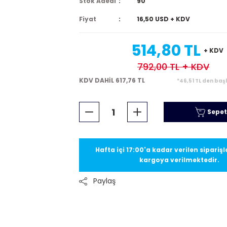
Stok Adedi
90
Fiyat
16,50 USD + KDV
514,80 TL
+ KDV
792,00 TL
+ KDV
KDV DAHİL 617,76 TL
*46,51 TL den baş
Sepet
Hafta içi 17:00'a kadar verilen sipariş
kargoya verilmektedir.
Paylaş