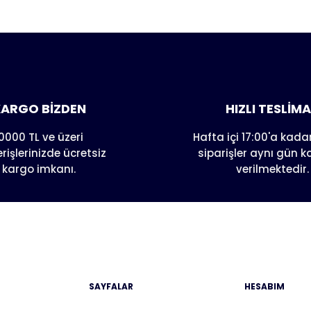
er konularda yetersiz gördüğünüz noktaları öneri formunu kull
nda henüz soru sorulmamış.
e ilk yorumu siz yapın!
Yorum Yaz
Soru Sor
ARGO BİZDEN
HIZLI TESLİM
0000 TL ve üzeri
Hafta içi 17:00'a kadar
erişlerinizde ücretsiz
siparişler aynı gün 
kargo imkanı.
verilmektedir.
Gönder
SAYFALAR
HESABIM