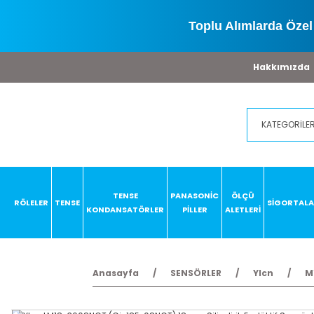
Toplu Alımlarda Özel 
Hakkımızda
TENSE
PANASONİC
ÖLÇÜ
RÖLELER
TENSE
SİGORTAL
KONDANSATÖRLER
PİLLER
ALETLERİ
Anasayfa
SENSÖRLER
Ylcn
M