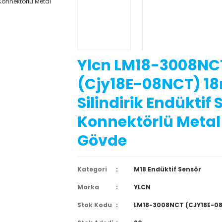
Ylcn LM18-3008NC
(Cjy18E-08NCT) 
Silindirik Endüktif
Konnektörlü Metal
Gövde
Kategori
M18 Endüktif Sensör
Marka
YLCN
Stok Kodu
LM18-3008NCT (CJY18E-0