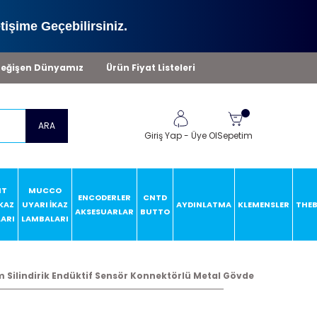
tişime Geçebilirsiniz.
eğişen Dünyamız
Ürün Fiyat Listeleri
ARA
Giriş Yap
-
Üye Ol
Sepetim
HT
MUCCO
ENCODERLER
CNTD
İKAZ
UYARI İKAZ
AYDINLATMA
KLEMENSLER
THE
AKSESUARLAR
BUTTO
ARI
LAMBALARI
Silindirik Endüktif Sensör Konnektörlü Metal Gövde