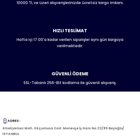
Bu ürüne benzer farklı alternatifler olmalı.
10000 TL ve üzeri alışverişlerinizde ücretsiz kargo imkanı.
HIZLI TESLİMAT
Hafta içi 17:00'a kadar verilen siparişler aynı gün kargoya
Gönder
verilmektedir.
GÜVENLİ ÖDEME
SSL-Tabanlı 256-Bit kodlama ile güvenli alışveriş.
ADRES :
Emekyemez Mah. Okçumusa Cad. Menevşe İş Hanı No:22/85 Beyoğlu/
İSTANBUL