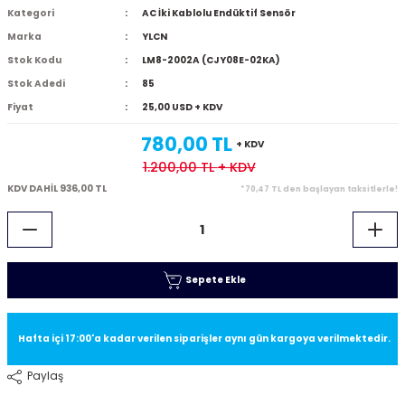
Kategori
AC İki Kablolu Endüktif Sensör
Marka
YLCN
Stok Kodu
LM8-2002A (CJY08E-02KA)
Stok Adedi
85
Fiyat
25,00 USD + KDV
780,00 TL
+ KDV
1.200,00 TL
+ KDV
KDV DAHİL 936,00 TL
*70,47 TL den başlayan taksitlerle!
Sepete Ekle
Hafta içi 17:00'a kadar verilen siparişler aynı gün kargoya verilmektedir.
Paylaş