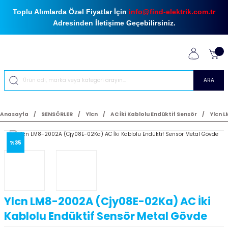
Toplu Alımlarda Özel Fiyatlar İçin
info@find-elektrik.com.tr
Adresinden İletişime Geçebilirsiniz.
ARA
Anasayfa
SENSÖRLER
Ylcn
AC İki Kablolu Endüktif Sensör
Ylcn L
%35
Ylcn LM8-2002A (Cjy08E-02Ka) AC İki
Kablolu Endüktif Sensör Metal Gövde