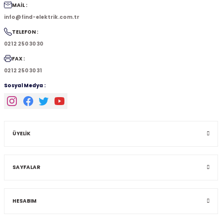
MAİL :
info@find-elektrik.com.tr
TELEFON :
0212 250 30 30
FAX :
0212 250 30 31
Sosyal Medya :
ÜYELİK
SAYFALAR
HESABIM