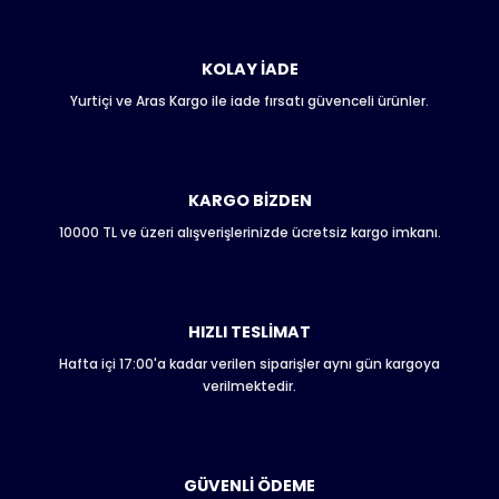
konularda yetersiz gördüğünüz noktaları öneri formunu
kullanarak tarafımıza iletebilirsiniz.
Görüş ve önerileriniz için teşekkür ederiz.
KOLAY İADE
Yurtiçi ve Aras Kargo ile iade fırsatı güvenceli ürünler.
Ürün resmi kalitesiz, bozuk veya görüntülenemiyor.
Ürün açıklamasında eksik bilgiler bulunuyor.
Ürün bilgilerinde hatalar bulunuyor.
Ürün fiyatı diğer sitelerden daha pahalı.
KARGO BİZDEN
Bu ürüne benzer farklı alternatifler olmalı.
10000 TL ve üzeri alışverişlerinizde ücretsiz kargo imkanı.
HIZLI TESLİMAT
Hafta içi 17:00'a kadar verilen siparişler aynı gün kargoya
Gönder
verilmektedir.
GÜVENLİ ÖDEME