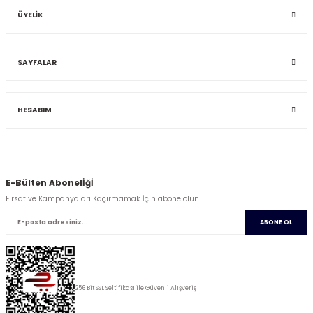
ÜYELİK
SAYFALAR
HESABIM
E-Bülten Abonelİğİ
Fırsat ve Kampanyaları Kaçırmamak İçin abone olun
ABONE OL
256 Bit SSL Seltifikası ile Güvenli Alışveriş