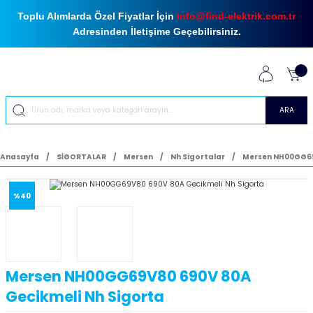
Toplu Alımlarda Özel Fiyatlar İçin
info@find-elektrik.com.tr
Adresinden İletişime Geçebilirsiniz.
ARA
Anasayfa
SİGORTALAR
Mersen
Nh Sigortalar
Mersen NH00GG69
%40
Mersen NH00GG69V80 690V 80A
Gecikmeli Nh Sigorta