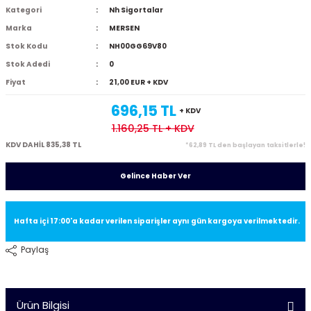
Kategori
Nh Sigortalar
Marka
MERSEN
Stok Kodu
NH00GG69V80
Stok Adedi
0
Fiyat
21,00 EUR + KDV
696,15 TL
+ KDV
1.160,25 TL
+ KDV
KDV DAHİL 835,38 TL
*62,89 TL den başlayan taksitlerle!
Gelince Haber Ver
Hafta içi 17:00'a kadar verilen siparişler aynı gün kargoya verilmektedir.
Paylaş
Ürün Bilgisi