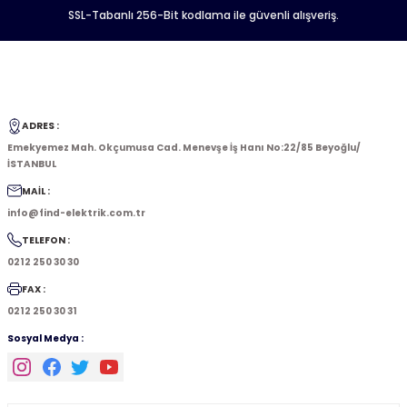
SSL-Tabanlı 256-Bit kodlama ile güvenli alışveriş.
ADRES :
Emekyemez Mah. Okçumusa Cad. Menevşe İş Hanı No:22/85 Beyoğlu/
İSTANBUL
MAİL :
info@find-elektrik.com.tr
TELEFON :
0212 250 30 30
FAX :
0212 250 30 31
Sosyal Medya :