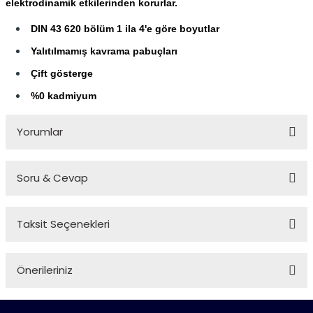
elektrodinamik etkilerinden korurlar.
DIN 43 620 bölüm 1 ila 4'e göre boyutlar
Yalıtılmamış kavrama pabuçları
Çift gösterge
%0 kadmiyum
Yorumlar
Soru & Cevap
Bu ürüne ilk yorumu siz yapın!
Taksit Seçenekleri
Yorum Yaz
Ürün hakkında henüz soru sorulmamış.
Önerileriniz
Soru Sor
Bu ürünün fiyat bilgisi, resim, ürün açıklamalarında ve diğer