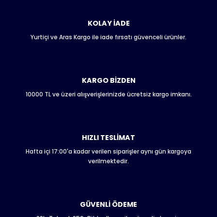
kullanarak tarafımıza iletebilirsiniz.
Görüş ve önerileriniz için teşekkür ederiz.
KOLAY İADE
Yurtiçi ve Aras Kargo ile iade fırsatı güvenceli ürünler.
Ürün resmi kalitesiz, bozuk veya görüntülenemiyor.
Ürün açıklamasında eksik bilgiler bulunuyor.
Ürün bilgilerinde hatalar bulunuyor.
Ürün fiyatı diğer sitelerden daha pahalı.
KARGO BİZDEN
Bu ürüne benzer farklı alternatifler olmalı.
10000 TL ve üzeri alışverişlerinizde ücretsiz kargo imkanı.
HIZLI TESLİMAT
Hafta içi 17:00'a kadar verilen siparişler aynı gün kargoya
Gönder
verilmektedir.
GÜVENLİ ÖDEME