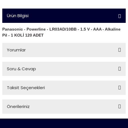
Ürün Bilgisi
Panasonic - Powerline - LR03AD/10BB - 1.5 V - AAA - Alkaline
Pil - 1 KOLİ 120 ADET
Yorumlar
Soru & Cevap
Bu ürüne ilk yorumu siz yapın!
Taksit Seçenekleri
Yorum Yaz
Ürün hakkında henüz soru sorulmamış.
Önerileriniz
Soru Sor
Bu ürünün fiyat bilgisi, resim, ürün açıklamalarında ve diğer
konularda yetersiz gördüğünüz noktaları öneri formunu