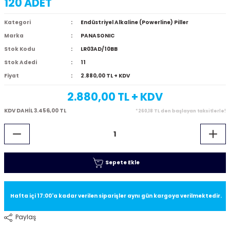
120 ADET
Kategori
Endüstriyel Alkaline (Powerline) Piller
Marka
PANASONIC
Stok Kodu
LR03AD/10BB
Stok Adedi
11
Fiyat
2.880,00 TL + KDV
2.880,00 TL
+ KDV
KDV DAHİL 3.456,00 TL
*260,18 TL den başlayan taksitlerle!
Sepete Ekle
Hafta içi 17:00'a kadar verilen siparişler aynı gün kargoya verilmektedir.
Paylaş