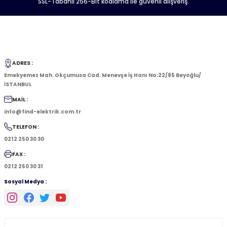
SSL-Tabanlı 256-Bit kodlama ile güvenli alışveriş.
ADRES :
Emekyemez Mah. Okçumusa Cad. Menevşe İş Hanı No:22/85 Beyoğlu/
İSTANBUL
MAİL :
info@find-elektrik.com.tr
TELEFON :
0212 250 30 30
FAX :
0212 250 30 31
Sosyal Medya :