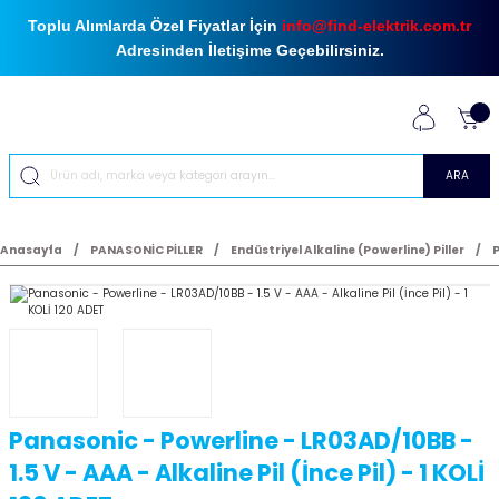
Toplu Alımlarda Özel Fiyatlar İçin
info@find-elektrik.com.tr
Adresinden İletişime Geçebilirsiniz.
ARA
Anasayfa
PANASONİC PİLLER
Endüstriyel Alkaline (Powerline) Piller
P
Panasonic - Powerline - LR03AD/10BB -
1.5 V - AAA - Alkaline Pil (İnce Pil) - 1 KOLİ