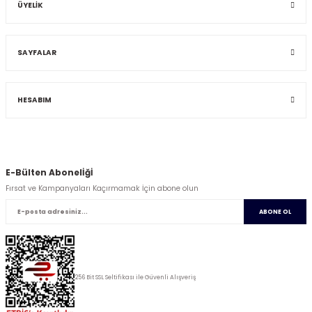
ÜYELİK
SAYFALAR
HESABIM
E-Bülten Abonelİğİ
Fırsat ve Kampanyaları Kaçırmamak İçin abone olun
ABONE OL
256 Bit SSL Seltifikası ile Güvenli Alışveriş