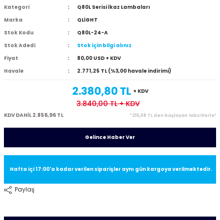
Kategori
Q80L Serisi İkaz Lambaları
Marka
QLİGHT
Stok Kodu
Q80L-24-A
Stok Adedi
Stok için bilgi alınız
Fiyat
80,00 USD + KDV
Havale
2.771,25 TL (%3,00 havale indirimi)
2.380,80 TL
+ KDV
3.840,00 TL
+ KDV
KDV DAHİL 2.856,96 TL
*215,08 TL den başlayan taksitlerle!
Gelince Haber Ver
Hafta içi 17:00'a kadar verilen siparişler aynı gün kargoya verilmektedir.
Paylaş