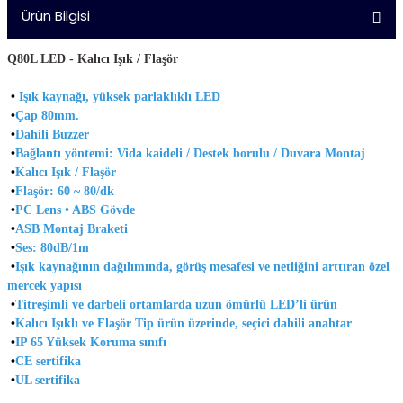
Ürün Bilgisi
Q80L LED - Kalıcı Işık / Flaşör
•
Işık kaynağı, yüksek parlaklıklı LED
•
Çap 80mm.
•
Dahili Buzzer
•
Bağlantı yöntemi: Vida kaideli / Destek borulu / Duvara Montaj
•
Kalıcı Işık / Flaşör
•
Flaşör: 60 ~ 80/dk
•
PC Lens • ABS Gövde
•
ASB Montaj Braketi
•
Ses: 80dB/1m
•
I
şık kaynağının dağılımında, görüş mesafesi ve netliğini arttıran özel
mercek yapısı
•
Titreşimli ve darbeli ortamlarda uzun ömürlü LED’li ürün
•
Kalıcı Işıklı ve Flaşör Tip ürün üzerinde, seçici dahili anahtar
•
I
P 65 Yüksek Koruma sınıfı
•
CE sertifika
•
UL sertifika