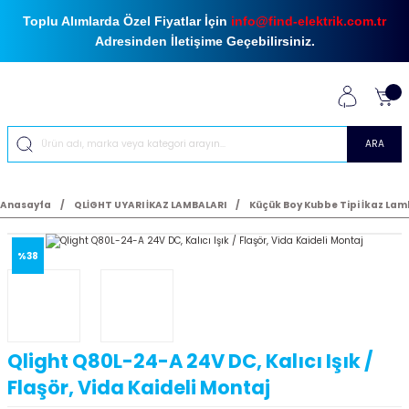
Toplu Alımlarda Özel Fiyatlar İçin
info@find-elektrik.com.tr
Adresinden İletişime Geçebilirsiniz.
ARA
Anasayfa
QLİGHT UYARI İKAZ LAMBALARI
Küçük Boy Kubbe Tipi İkaz Lam
%38
Qlight Q80L-24-A 24V DC, Kalıcı Işık /
Flaşör, Vida Kaideli Montaj