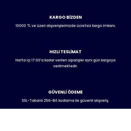
Ürün bilgilerinde hatalar bulunuyor.
Ürün fiyatı diğer sitelerden daha pahalı.
KARGO BİZDEN
Bu ürüne benzer farklı alternatifler olmalı.
10000 TL ve üzeri alışverişlerinizde ücretsiz kargo imkanı.
HIZLI TESLİMAT
Hafta içi 17:00'a kadar verilen siparişler aynı gün kargoya
Gönder
verilmektedir.
GÜVENLİ ÖDEME
SSL-Tabanlı 256-Bit kodlama ile güvenli alışveriş.