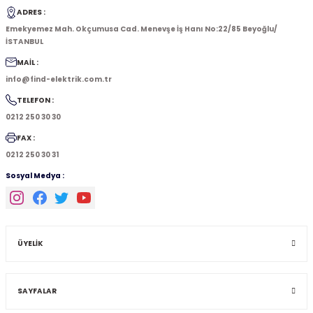
ADRES :
Emekyemez Mah. Okçumusa Cad. Menevşe İş Hanı No:22/85 Beyoğlu/
İSTANBUL
MAİL :
info@find-elektrik.com.tr
TELEFON :
0212 250 30 30
FAX :
0212 250 30 31
Sosyal Medya :
ÜYELİK
SAYFALAR