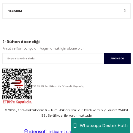
HESABIM
E-Bülten Abonelİğİ
Fırsat ve Kampanyaları Kaçırmamak İçin abone olun
ABONE OL
256 Bit SSL Seltifikası ile Güvenli Alışveriş
© 2025, find-elektrik.com.tr - Tüm Hakları Saklıdır. Kredi kartı bilgileriniz 256bit
SSL Sertifikası ile korunmaktadır
Whatsapp Destek Hattı
ideasoft
ile
e-