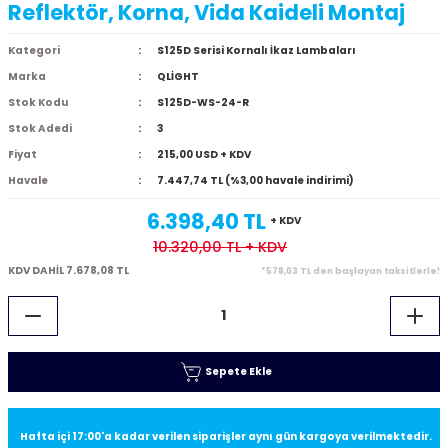
Reflektör, Korna, Vida Kaideli Montaj
Kategori
S125D Serisi Kornalı İkaz Lambaları
Marka
QLİGHT
Stok Kodu
S125D-WS-24-R
Stok Adedi
3
Fiyat
215,00 USD + KDV
Havale
7.447,74 TL (%3,00 havale indirimi)
6.398,40 TL
+ KDV
10.320,00 TL
+ KDV
KDV DAHİL 7.678,08 TL
*578,03 TL den başlayan taksitlerle!
Sepete Ekle
Hafta içi 17:00'a kadar verilen siparişler aynı gün kargoya verilmektedir.