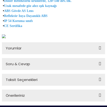
•
Döner Reflektörlü ürünlerde, 120~140 dev./dk.
•
Uzak mesafede göz alıcı ışık kaynağı
•
ABS Gövde AS Lens
•
Reflektör Isıya Dayanıklı ABS
•
I
P 54 Koruma sınıfı
•
CE Sertifika
Yorumlar
Soru & Cevap
Bu ürüne ilk yorumu siz yapın!
Taksit Seçenekleri
Yorum Yaz
Ürün hakkında henüz soru sorulmamış.
Önerileriniz
Soru Sor
Bu ürünün fiyat bilgisi, resim, ürün açıklamalarında ve diğer