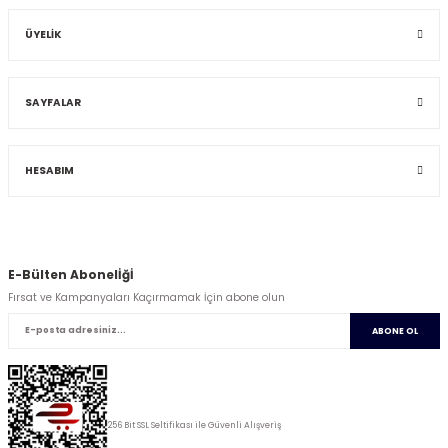
ÜYELİK
SAYFALAR
HESABIM
E-Bülten Abonelİğİ
Fırsat ve Kampanyaları Kaçırmamak İçin abone olun
ABONE OL
256 Bit SSL Seltifikası ile Güvenli Alışveriş