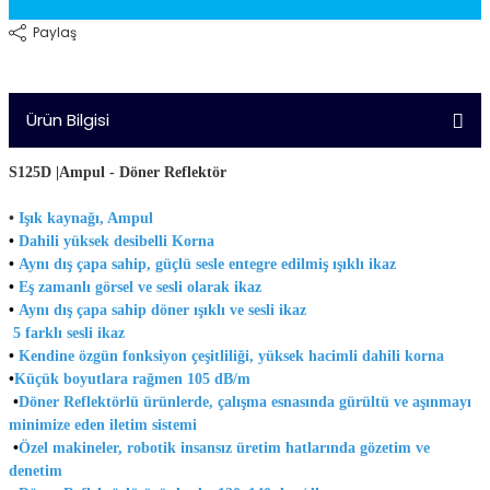
Paylaş
Ürün Bilgisi
S125D |Ampul - Döner Reflektör
•
Işık kaynağı, Ampul
•
Dahili yüksek desibelli Korna
•
Aynı dış çapa sahip, güçlü sesle entegre edilmiş ışıklı ikaz
•
Eş zamanlı görsel ve sesli olarak ikaz
•
Aynı dış çapa sahip döner ışıklı ve sesli ikaz
5 farklı sesli ikaz
•
Kendine özgün fonksiyon çeşitliliği, yüksek hacimli dahili korna
•
Küçük boyutlara rağmen 105 dB/m
•
Döner Reflektörlü ürünlerde, çalışma esnasında gürültü ve aşınmayı
minimize eden iletim sistemi
•
Özel makineler, robotik insansız üretim hatlarında gözetim ve
denetim