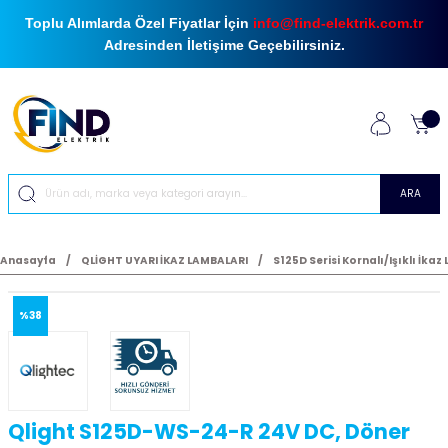
Toplu Alımlarda Özel Fiyatlar İçin
info@find-elektrik.com.tr
Adresinden İletişime Geçebilirsiniz.
ARA
Anasayfa
QLİGHT UYARI İKAZ LAMBALARI
S125D Serisi Kornalı/Işıklı İka
%38
Qlight S125D-WS-24-R 24V DC, Döner