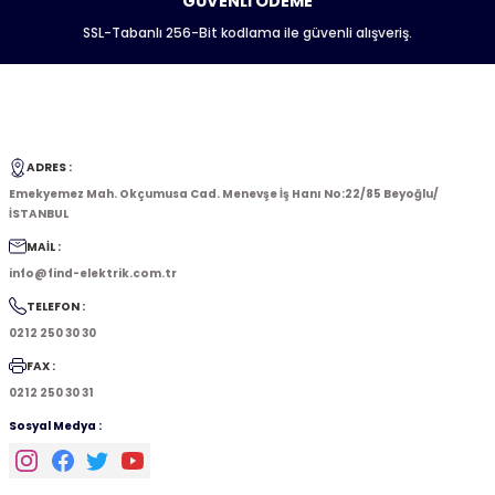
GÜVENLİ ÖDEME
SSL-Tabanlı 256-Bit kodlama ile güvenli alışveriş.
ADRES :
Emekyemez Mah. Okçumusa Cad. Menevşe İş Hanı No:22/85 Beyoğlu/
İSTANBUL
MAİL :
info@find-elektrik.com.tr
TELEFON :
0212 250 30 30
FAX :
0212 250 30 31
Sosyal Medya :