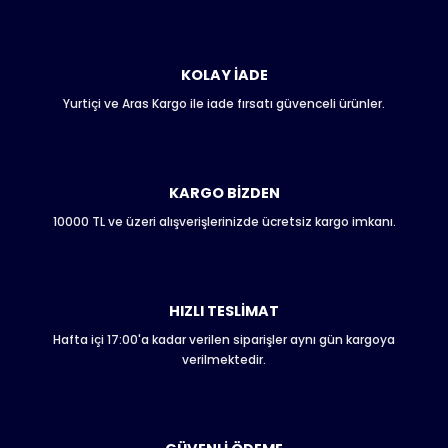
konularda yetersiz gördüğünüz noktaları öneri formunu
kullanarak tarafımıza iletebilirsiniz.
Görüş ve önerileriniz için teşekkür ederiz.
KOLAY İADE
Yurtiçi ve Aras Kargo ile iade fırsatı güvenceli ürünler.
Ürün resmi kalitesiz, bozuk veya görüntülenemiyor.
Ürün açıklamasında eksik bilgiler bulunuyor.
Ürün bilgilerinde hatalar bulunuyor.
Ürün fiyatı diğer sitelerden daha pahalı.
KARGO BİZDEN
Bu ürüne benzer farklı alternatifler olmalı.
10000 TL ve üzeri alışverişlerinizde ücretsiz kargo imkanı.
HIZLI TESLİMAT
Hafta içi 17:00'a kadar verilen siparişler aynı gün kargoya
Gönder
verilmektedir.