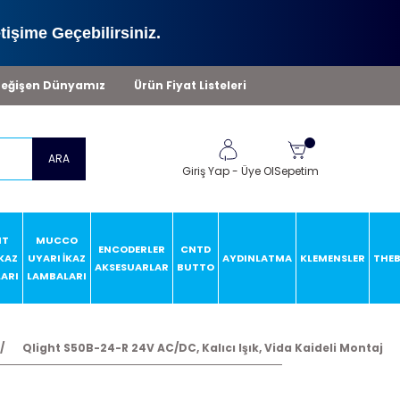
tişime Geçebilirsiniz.
eğişen Dünyamız
Ürün Fiyat Listeleri
ARA
Giriş Yap
-
Üye Ol
Sepetim
HT
MUCCO
ENCODERLER
CNTD
İKAZ
UYARI İKAZ
AYDINLATMA
KLEMENSLER
THE
AKSESUARLAR
BUTTO
ARI
LAMBALARI
Qlight S50B-24-R 24V AC/DC, Kalıcı Işık, Vida Kaideli Montaj