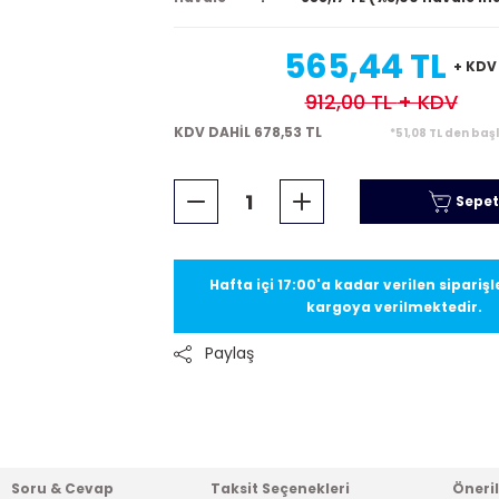
565,44 TL
+ KDV
912,00 TL
+ KDV
KDV DAHİL 678,53 TL
*51,08 TL den baş
Sepet
Hafta içi 17:00'a kadar verilen sipariş
kargoya verilmektedir.
Paylaş
Soru & Cevap
Taksit Seçenekleri
Öneril