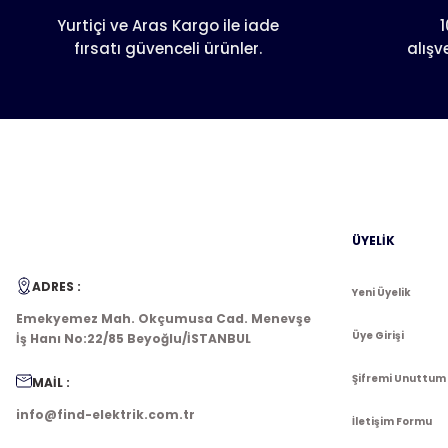
Ürün bilgilerinde hatalar bulunuyor.
Yurtiçi ve Aras Kargo ile iade
1
fırsatı güvenceli ürünler.
alışv
Ürün fiyatı diğer sitelerden daha pahalı.
Bu ürüne benzer farklı alternatifler olmalı.
ÜYELİK
ADRES :
Yeni Üyelik
Emekyemez Mah. Okçumusa Cad. Menevşe
Üye Girişi
İş Hanı No:22/85 Beyoğlu/İSTANBUL
Şifremi Unuttum
MAİL :
info@find-elektrik.com.tr
İletişim Formu