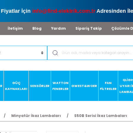
Fiyatlar İçin
info@find-elektrik.com.tr
Adresinden İle
İletişim
Blog
Yardım
Sipariş Takip
Çözümle D
QLİG
GÜÇ
WATTON
FAN
AR
SENSÖRLER
GWEST&WOER
UYARI 
KAYNAKLARI
FENERLER
FİLTRELER
LAMBAL
Minyatür İkaz Lambaları
S50B Serisi İkaz Lambaları