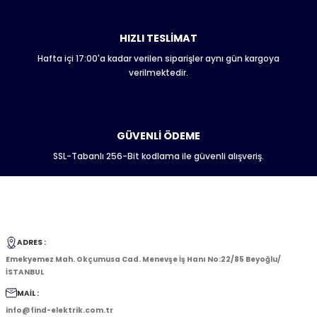
HIZLI TESLİMAT
Hafta içi 17:00'a kadar verilen siparişler aynı gün kargoya
Gönder
verilmektedir.
GÜVENLİ ÖDEME
SSL-Tabanlı 256-Bit kodlama ile güvenli alışveriş.
ADRES :
Emekyemez Mah. Okçumusa Cad. Menevşe İş Hanı No:22/85 Beyoğlu/
İSTANBUL
MAİL :
info@find-elektrik.com.tr