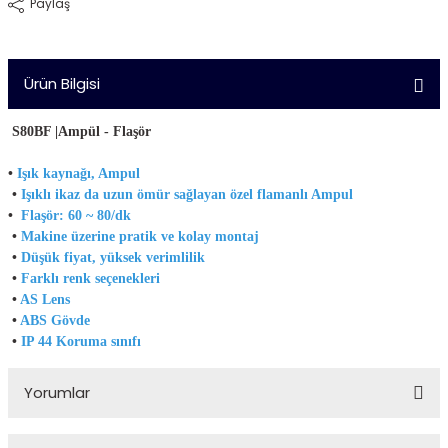
Paylaş
Sıcaklık Probları
SMP Serisi
Tek/Çift Kanal Haberleşmeli Sıcaklık K
SPNA Serisi
Ürün Bilgisi
Cihazları
SRN Serisi
S80BF |Ampül - Flaşör
•
Işık kaynağı, Ampul
•
Işıklı ikaz da uzun ömür sağlayan özel flamanlı Ampul
•
Flaşör: 60 ~ 80/dk
•
Makine üzerine pratik ve kolay montaj
•
Düşük fiyat, yüksek verimlilik
•
Farklı renk seçenekleri
•
AS Lens
•
ABS Gövde
•
IP 44 Koruma sınıfı
Yorumlar