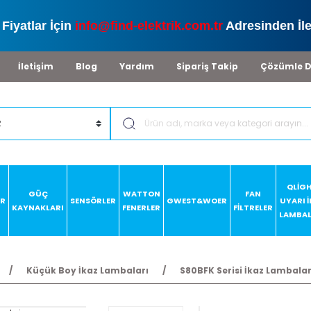
Fiyatlar İçin
info@find-elektrik.com.tr
Adresinden İle
İletişim
Blog
Yardım
Sipariş Takip
Çözümle D
QLİG
GÜÇ
WATTON
FAN
AR
SENSÖRLER
GWEST&WOER
UYARI 
KAYNAKLARI
FENERLER
FİLTRELER
LAMBAL
Küçük Boy İkaz Lambaları
S80BFK Serisi İkaz Lambalar