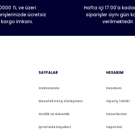
0000 TL ve üzeri
Hafta içi 17:00'a kadar
erişlerinizde ücretsiz
siparişler aynı gün 
kargo imkanı.
verilmektedir.
Gönder
SAYFALAR
HESABIM
Hakkımızda
Hesabım
Mesafeli Satış Sözleşmesi
Sipariş Takibi
Gizlilik ve Güvenlik
Favorileriniz
İptal İade Koşullari
Sepetiniz