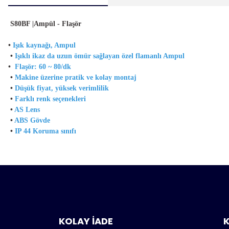
S80BF |Ampül - Flaşör
•
Işık kaynağı, Ampul
•
Işıklı ikaz da uzun ömür sağlayan özel flamanlı Ampul
•
Flaşör: 60 ~ 80/dk
•
Makine üzerine pratik ve kolay montaj
•
Düşük fiyat, yüksek verimlilik
•
Farklı renk seçenekleri
•
AS Lens
•
ABS Gövde
•
IP 44 Koruma sınıfı
Bu ürünün fiyat bilgisi, resim, ürün açıklamalarında ve diğ
tarafımıza iletebilirsiniz.
Ürün hakkı
Bu ürün
Görüş ve önerileriniz için teşekkür ederiz.
Ürün resmi kalitesiz, bozuk veya görüntülenemiyor.
KOLAY İADE
K
Ürün açıklamasında eksik bilgiler bulunuyor.