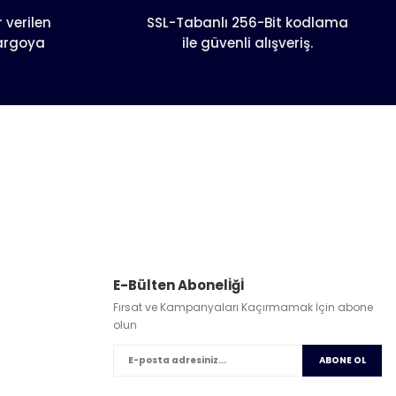
 verilen
SSL-Tabanlı 256-Bit kodlama
kargoya
ile güvenli alışveriş.
E-Bülten Abonelİğİ
Fırsat ve Kampanyaları Kaçırmamak İçin abone
olun
ABONE OL