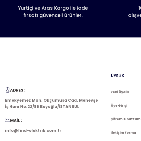
Ürün bilgilerinde hatalar bulunuyor.
Yurtiçi ve Aras Kargo ile iade
1
fırsatı güvenceli ürünler.
alışv
Ürün fiyatı diğer sitelerden daha pahalı.
Bu ürüne benzer farklı alternatifler olmalı.
ÜYELİK
ADRES :
Yeni Üyelik
Emekyemez Mah. Okçumusa Cad. Menevşe
Üye Girişi
İş Hanı No:22/85 Beyoğlu/İSTANBUL
Şifremi Unuttum
MAİL :
info@find-elektrik.com.tr
İletişim Formu