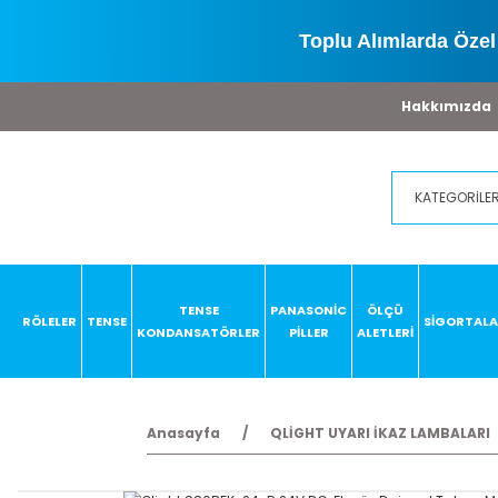
Toplu Alımlarda Özel 
Hakkımızda
TENSE
PANASONİC
ÖLÇÜ
RÖLELER
TENSE
SİGORTAL
KONDANSATÖRLER
PİLLER
ALETLERİ
Anasayfa
QLİGHT UYARI İKAZ LAMBALARI