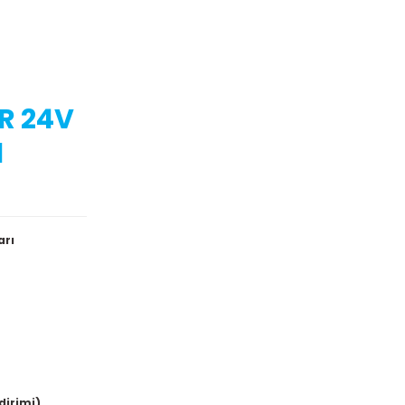
R 24V
l
arı
dirimi)