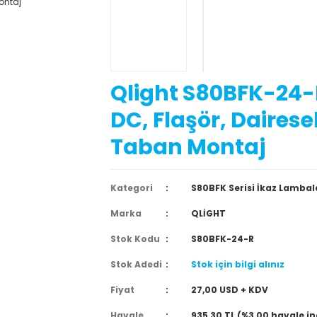
Qlight S80BFK-24-
DC, Flaşör, Dairese
Taban Montaj
Kategori
S80BFK Serisi İkaz Lambal
Marka
QLİGHT
Stok Kodu
S80BFK-24-R
Stok Adedi
Stok için bilgi alınız
Fiyat
27,00 USD + KDV
Havale
935,30 TL (%3,00 havale in