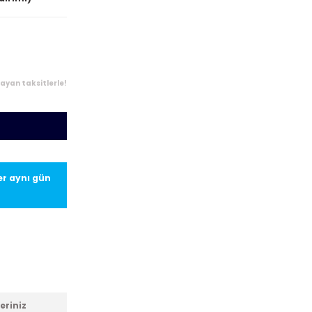
layan taksitlerle!
ler aynı gün
eriniz