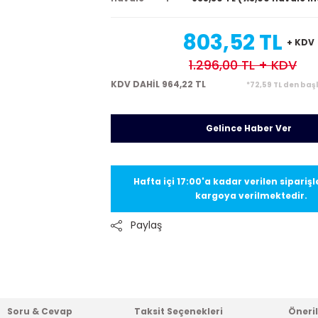
803,52 TL
+ KDV
1.296,00 TL
+ KDV
KDV DAHİL 964,22 TL
*72,59 TL den baş
Gelince Haber Ver
Hafta içi 17:00'a kadar verilen sipariş
kargoya verilmektedir.
Paylaş
Soru & Cevap
Taksit Seçenekleri
Öneril