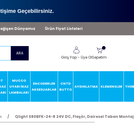
tişime Geçebilirsiniz.
eğişen Dünyamız
Ürün Fiyat Listeleri
ARA
Giriş Yap
-
Üye Ol
Sepetim
HT
MUCCO
ENCODERLER
CNTD
İKAZ
UYARI İKAZ
AYDINLATMA
KLEMENSLER
THE
AKSESUARLAR
BUTTO
ARI
LAMBALARI
ı
Qlight S80BFK-24-R 24V DC, Flaşör, Dairesel Taban Montaj