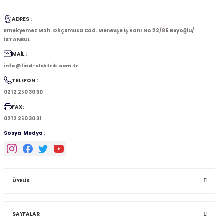
ADRES :
Emekyemez Mah. Okçumusa Cad. Menevşe İş Hanı No:22/85 Beyoğlu/
İSTANBUL
MAİL :
info@find-elektrik.com.tr
TELEFON :
0212 250 30 30
FAX :
0212 250 30 31
Sosyal Medya :
ÜYELİK
SAYFALAR