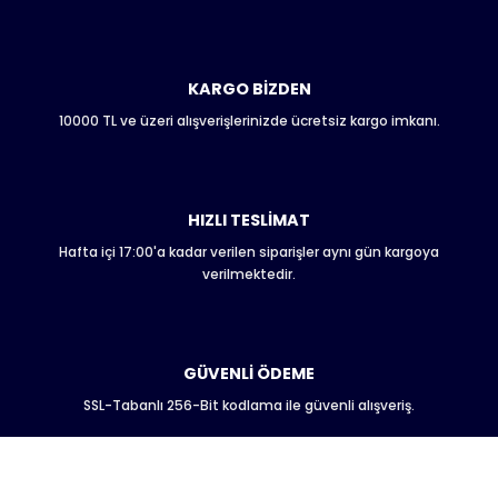
Ürün açıklamasında eksik bilgiler bulunuyor.
Ürün bilgilerinde hatalar bulunuyor.
Ürün fiyatı diğer sitelerden daha pahalı.
KARGO BİZDEN
Bu ürüne benzer farklı alternatifler olmalı.
10000 TL ve üzeri alışverişlerinizde ücretsiz kargo imkanı.
HIZLI TESLİMAT
Hafta içi 17:00'a kadar verilen siparişler aynı gün kargoya
Gönder
verilmektedir.
GÜVENLİ ÖDEME
SSL-Tabanlı 256-Bit kodlama ile güvenli alışveriş.