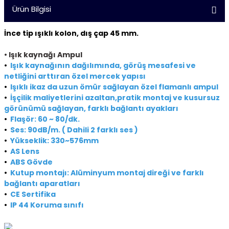
Ürün Bilgisi
İnce tip ışıklı kolon, dış çap 45 mm.
•
Işık kaynağı Ampul
•
Işık kaynağının dağılımında, görüş mesafesi ve
netliğini arttıran özel mercek yapısı
•
Işıklı ikaz da uzun ömür sağlayan özel flamanlı ampul
•
İşçilik maliyetlerini azaltan,pratik montaj ve kusursuz
görünümü sağlayan, farklı bağlantı ayakları
•
Flaşör: 60 ~ 80/dk.
•
Ses: 90dB/m. ( Dahili 2 farklı ses )
•
Yükseklik: 330~576mm
•
AS Lens
•
ABS Gövde
•
Kutup montajı: Alüminyum montaj direği ve farklı
bağlantı aparatları
•
CE Sertifika
•
IP 44 Koruma sınıfı