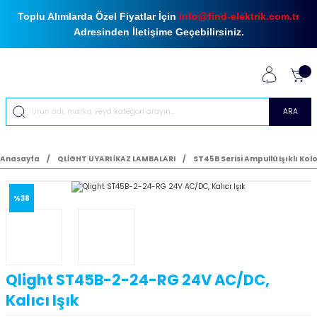
Toplu Alımlarda Özel Fiyatlar İçin
info@find-elektrik.com.tr
Adresinden İletişime Geçebilirsiniz.
ARA
Anasayfa
QLİGHT UYARI İKAZ LAMBALARI
ST45B Serisi Ampullü Işıklı Kol
%38
Qlight ST45B-2-24-RG 24V AC/DC,
Kalıcı Işık