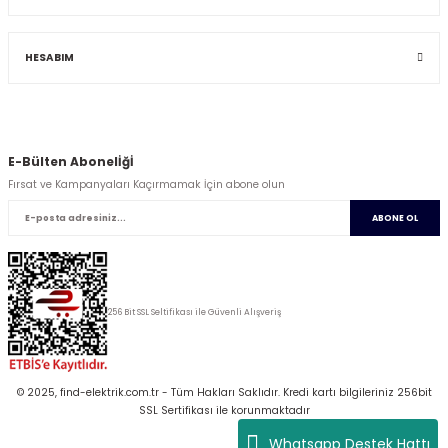
HESABIM
E-Bülten Abonelİğİ
Fırsat ve Kampanyaları Kaçırmamak İçin abone olun
ABONE OL
256 Bit SSL Seltifikası ile Güvenli Alışveriş
© 2025, find-elektrik.com.tr - Tüm Hakları Saklıdır. Kredi kartı bilgileriniz 256bit
SSL Sertifikası ile korunmaktadır
Whatsapp Destek Hattı