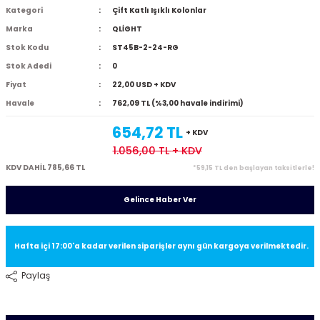
Kategori
Çift Katlı Işıklı Kolonlar
Marka
QLİGHT
Stok Kodu
ST45B-2-24-RG
Stok Adedi
0
Fiyat
22,00 USD + KDV
Havale
762,09 TL (%3,00 havale indirimi)
654,72 TL
+ KDV
1.056,00 TL
+ KDV
KDV DAHİL 785,66 TL
*59,15 TL den başlayan taksitlerle!
Gelince Haber Ver
Hafta içi 17:00'a kadar verilen siparişler aynı gün kargoya verilmektedir.
Paylaş