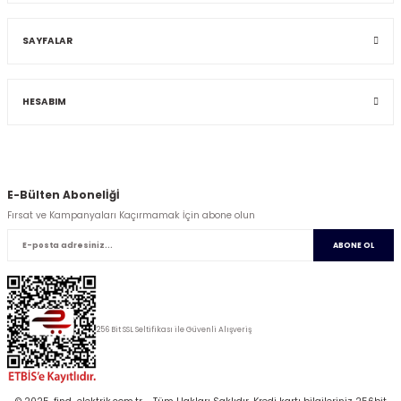
SAYFALAR
HESABIM
E-Bülten Abonelİğİ
Fırsat ve Kampanyaları Kaçırmamak İçin abone olun
ABONE OL
256 Bit SSL Seltifikası ile Güvenli Alışveriş