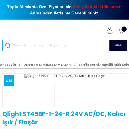
Toplu Alımlarda Özel Fiyatlar İçin
info@find-elektrik.com.tr
Adresinden İletişime Geçebilirsiniz.
ARA
Anasayfa
QLİGHT UYARI İKAZ LAMBALARI
ST45B Serisi Ampullü Işıklı Kol
%38
Qlight ST45BF-1-24-R 24V AC/DC, Kalıcı
Işık / Flaşör