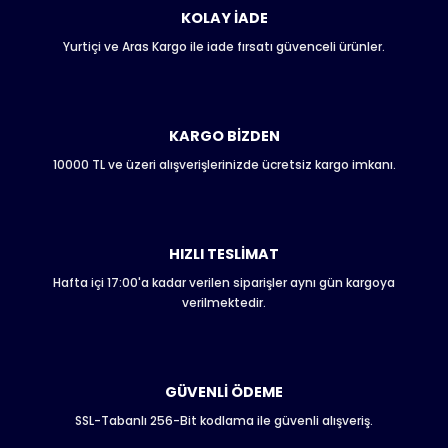
KOLAY İADE
Yurtiçi ve Aras Kargo ile iade fırsatı güvenceli ürünler.
Ürün resmi kalitesiz, bozuk veya görüntülenemiyor.
Ürün açıklamasında eksik bilgiler bulunuyor.
Ürün bilgilerinde hatalar bulunuyor.
Ürün fiyatı diğer sitelerden daha pahalı.
KARGO BİZDEN
Bu ürüne benzer farklı alternatifler olmalı.
10000 TL ve üzeri alışverişlerinizde ücretsiz kargo imkanı.
HIZLI TESLİMAT
Hafta içi 17:00'a kadar verilen siparişler aynı gün kargoya
Gönder
verilmektedir.
GÜVENLİ ÖDEME
SSL-Tabanlı 256-Bit kodlama ile güvenli alışveriş.