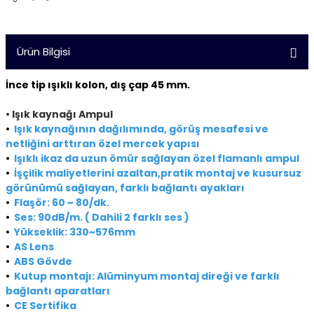
Ürün Bilgisi
İnce tip ışıklı kolon, dış çap 45 mm.
•
Işık kaynağı Ampul
•
Işık kaynağının dağılımında, görüş mesafesi ve
netliğini arttıran özel mercek yapısı
•
Işıklı ikaz da uzun ömür sağlayan özel flamanlı ampul
•
İşçilik maliyetlerini azaltan,pratik montaj ve kusursuz
görünümü sağlayan, farklı bağlantı ayakları
•
Flaşör: 60 ~ 80/dk.
•
Ses: 90dB/m. ( Dahili 2 farklı ses )
•
Yükseklik: 330~576mm
•
AS Lens
•
ABS Gövde
•
Kutup montajı: Alüminyum montaj direği ve farklı
bağlantı aparatları
•
CE Sertifika