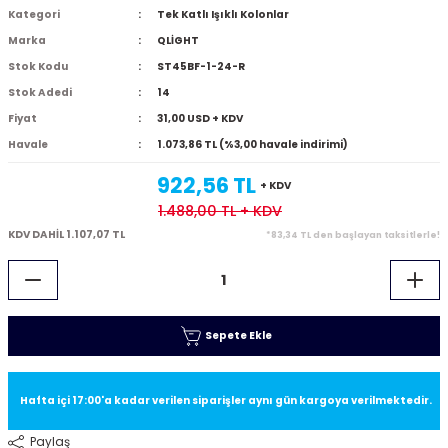
Kategori
Tek Katlı Işıklı Kolonlar
Marka
QLİGHT
Stok Kodu
ST45BF-1-24-R
Stok Adedi
14
Fiyat
31,00 USD + KDV
Havale
1.073,86 TL (%3,00 havale indirimi)
922,56 TL
+ KDV
1.488,00 TL
+ KDV
KDV DAHİL 1.107,07 TL
*83,34 TL den başlayan taksitlerle!
Sepete Ekle
Hafta içi 17:00'a kadar verilen siparişler aynı gün kargoya verilmektedir.
Paylaş