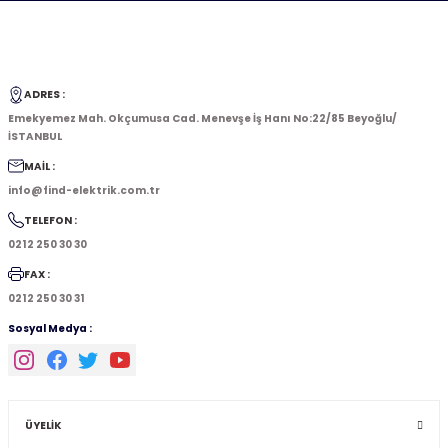
ADRES :
Emekyemez Mah. Okçumusa Cad. Menevşe İş Hanı No:22/85 Beyoğlu/
İSTANBUL
MAİL :
info@find-elektrik.com.tr
TELEFON :
0212 250 30 30
FAX :
0212 250 30 31
Sosyal Medya :
ÜYELİK