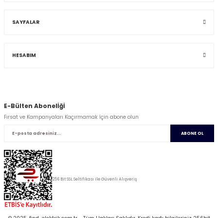
SAYFALAR
HESABIM
E-Bülten Abonelİğİ
Fırsat ve Kampanyaları Kaçırmamak İçin abone olun
ABONE OL
256 Bit SSL Seltifikası ile Güvenli Alışveriş