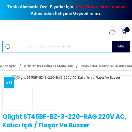
Toplu Alımlarda Özel Fiyatlar İçin
info@find-elektrik.com.tr
Adresinden İletişime Geçebilirsiniz.
ARA
Anasayfa
QLİGHT UYARI İKAZ LAMBALARI
ST45B Serisi Ampullü Işıklı Kol
%38
Qlight ST45BF-BZ-3-220-RAG 220V AC,
Kalıcı Işık / Flaşör Ve Buzzer