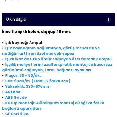
Ürün Bilgisi
İnce tip ışıklı kolon, dış çap 45 mm.
•
Işık kaynağı Ampul
•
Işık kaynağının dağılımında, görüş mesafesi ve
netliğini arttıran özel mercek yapısı
•
Işıklı ikaz da uzun ömür sağlayan özel flamanlı ampul
•
İşçilik maliyetlerini azaltan,pratik montaj ve kusursuz
görünümü sağlayan, farklı bağlantı ayakları
•
Flaşör: 60 ~ 80/dk.
•
Ses: 90dB/m. ( Dahili 2 farklı ses )
•
Yükseklik: 330~576mm
•
AS Lens
•
ABS Gövde
•
Kutup montajı: Alüminyum montaj direği ve farklı
bağlantı aparatları
•
CE Sertifika