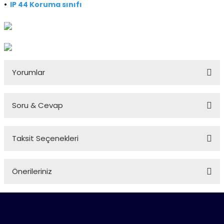
•
IP 44 Koruma sınıfı
Yorumlar
Soru & Cevap
Bu ürüne ilk yorumu siz yapın!
Taksit Seçenekleri
Yorum Yaz
Ürün hakkında henüz soru sorulmamış.
Önerileriniz
Soru Sor
Bu ürünün fiyat bilgisi, resim, ürün açıklamalarında ve diğer
konularda yetersiz gördüğünüz noktaları öneri formunu
kullanarak tarafımıza iletebilirsiniz.
Görüş ve önerileriniz için teşekkür ederiz.