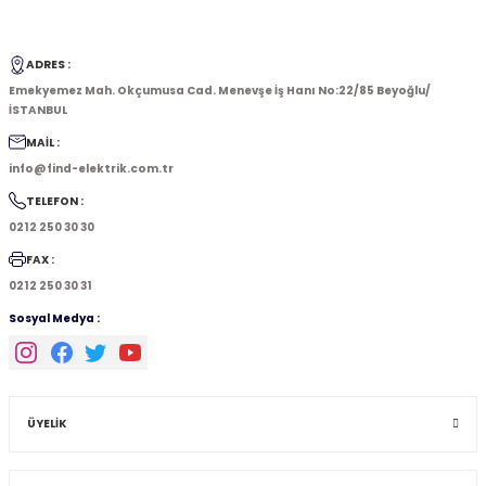
ADRES :
Emekyemez Mah. Okçumusa Cad. Menevşe İş Hanı No:22/85 Beyoğlu/
İSTANBUL
MAİL :
info@find-elektrik.com.tr
TELEFON :
0212 250 30 30
FAX :
0212 250 30 31
Sosyal Medya :
ÜYELİK