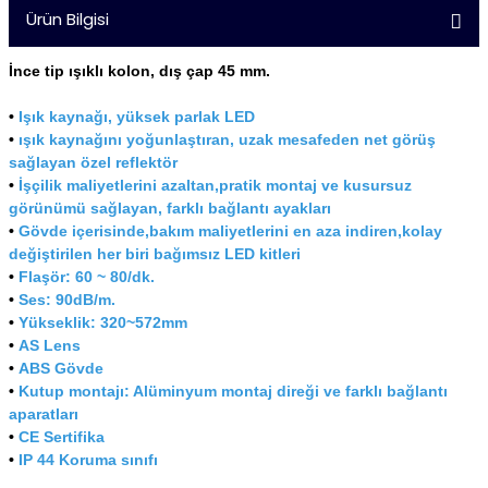
Ürün Bilgisi
İnce tip ışıklı kolon, dış çap 45 mm.
•
Işık kaynağı, yüksek parlak LED
•
ışık kaynağını yoğunlaştıran, uzak mesafeden net görüş
sağlayan özel reflektör
•
İşçilik maliyetlerini azaltan,pratik montaj ve kusursuz
görünümü sağlayan, farklı bağlantı ayakları
•
Gövde içerisinde,bakım maliyetlerini en aza indiren,kolay
değiştirilen her biri bağımsız LED kitleri
•
Flaşör: 60 ~ 80/dk.
•
Ses: 90dB/m.
•
Yükseklik: 320~572mm
•
AS Lens
•
ABS Gövde
•
Kutup montajı: Alüminyum montaj direği ve farklı bağlantı
aparatları
•
CE Sertifika
•
IP 44 Koruma sınıfı