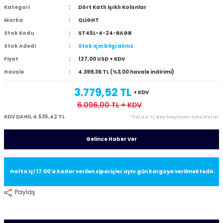
Kategori
Dört Katlı Işıklı Kolonlar
Marka
QLİGHT
Stok Kodu
ST45L-4-24-RAGB
Stok Adedi
Stok için bilgi alınız
Fiyat
127,00 USD + KDV
Havale
4.399,36 TL (%3,00 havale indirimi)
3.779,52 TL
+ KDV
6.096,00 TL
+ KDV
KDV DAHİL 4.535,42 TL
*341,44 TL den başlayan taksitlerle!
Gelince Haber Ver
Hafta içi 17:00'a kadar verilen siparişler aynı gün kargoya verilmektedir.
Paylaş