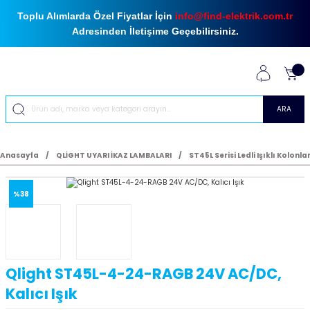
Toplu Alımlarda Özel Fiyatlar İçin
info@find-elektrik.com.tr
Adresinden İletişime Geçebilirsiniz.
ARA
Anasayfa
QLİGHT UYARI İKAZ LAMBALARI
ST45L Serisi Ledli Işıklı Kolonla
%38
Qlight ST45L-4-24-RAGB 24V AC/DC,
Kalıcı Işık