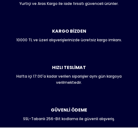
Yurtiçi ve Aras Kargo ile iade fırsatı güvenceli ürünler.
Ürün resmi kalitesiz, bozuk veya görüntülenemiyor.
Ürün açıklamasında eksik bilgiler bulunuyor.
Ürün bilgilerinde hatalar bulunuyor.
Ürün fiyatı diğer sitelerden daha pahalı.
KARGO BİZDEN
Bu ürüne benzer farklı alternatifler olmalı.
10000 TL ve üzeri alışverişlerinizde ücretsiz kargo imkanı.
HIZLI TESLİMAT
Hafta içi 17:00'a kadar verilen siparişler aynı gün kargoya
Gönder
verilmektedir.
GÜVENLİ ÖDEME
SSL-Tabanlı 256-Bit kodlama ile güvenli alışveriş.