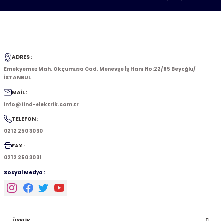
ADRES :
Emekyemez Mah. Okçumusa Cad. Menevşe İş Hanı No:22/85 Beyoğlu/
İSTANBUL
MAİL :
info@find-elektrik.com.tr
TELEFON :
0212 250 30 30
FAX :
0212 250 30 31
Sosyal Medya :
ÜYELİK