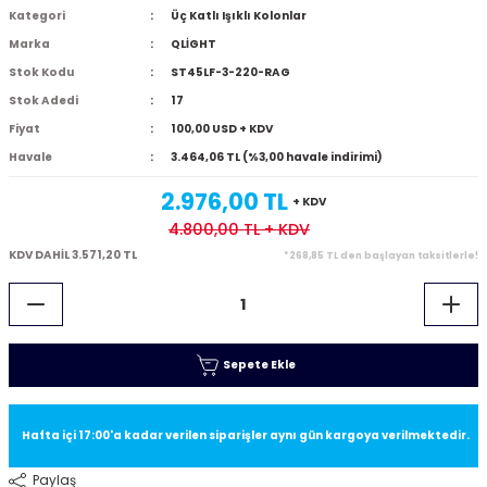
Kategori
Üç Katlı Işıklı Kolonlar
Marka
QLİGHT
Stok Kodu
ST45LF-3-220-RAG
Stok Adedi
17
Fiyat
100,00 USD + KDV
Havale
3.464,06 TL (%3,00 havale indirimi)
2.976,00 TL
+ KDV
4.800,00 TL
+ KDV
KDV DAHİL 3.571,20 TL
*268,85 TL den başlayan taksitlerle!
Sepete Ekle
Hafta içi 17:00'a kadar verilen siparişler aynı gün kargoya verilmektedir.
Paylaş