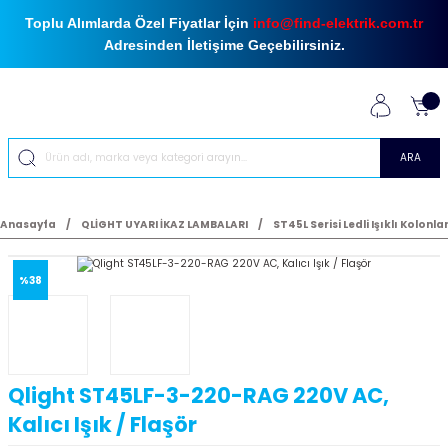
Toplu Alımlarda Özel Fiyatlar İçin
info@find-elektrik.com.tr
Adresinden İletişime Geçebilirsiniz.
ARA
Anasayfa
QLİGHT UYARI İKAZ LAMBALARI
ST45L Serisi Ledli Işıklı Kolonla
%38
Qlight ST45LF-3-220-RAG 220V AC,
Kalıcı Işık / Flaşör