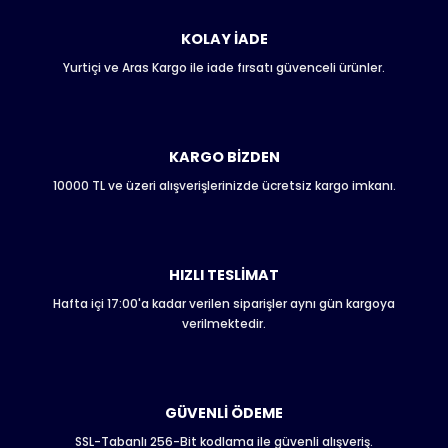
kullanarak tarafımıza iletebilirsiniz.
Görüş ve önerileriniz için teşekkür ederiz.
KOLAY İADE
Yurtiçi ve Aras Kargo ile iade fırsatı güvenceli ürünler.
Ürün resmi kalitesiz, bozuk veya görüntülenemiyor.
Ürün açıklamasında eksik bilgiler bulunuyor.
Ürün bilgilerinde hatalar bulunuyor.
Ürün fiyatı diğer sitelerden daha pahalı.
KARGO BİZDEN
Bu ürüne benzer farklı alternatifler olmalı.
10000 TL ve üzeri alışverişlerinizde ücretsiz kargo imkanı.
HIZLI TESLİMAT
Hafta içi 17:00'a kadar verilen siparişler aynı gün kargoya
Gönder
verilmektedir.
GÜVENLİ ÖDEME
SSL-Tabanlı 256-Bit kodlama ile güvenli alışveriş.