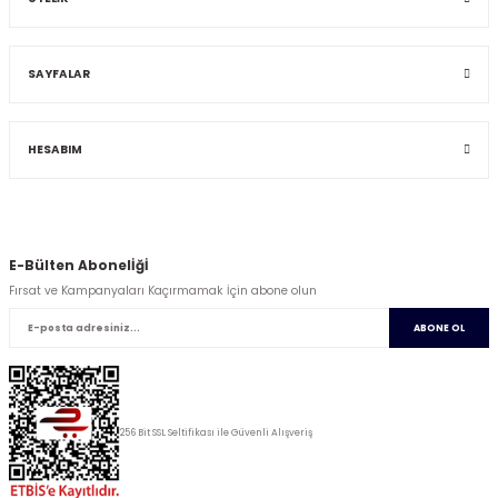
SAYFALAR
HESABIM
E-Bülten Abonelİğİ
Fırsat ve Kampanyaları Kaçırmamak İçin abone olun
ABONE OL
256 Bit SSL Seltifikası ile Güvenli Alışveriş