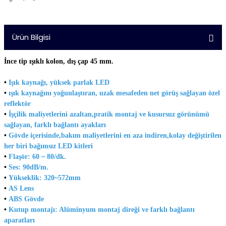
Ürün Bilgisi
İnce tip ışıklı kolon, dış çap 45 mm.
•
Işık kaynağı, yüksek parlak LED
•
ışık kaynağını yoğunlaştıran, uzak mesafeden net görüş sağlayan özel
reflektör
•
İşçilik maliyetlerini azaltan,pratik montaj ve kusursuz görünümü
sağlayan, farklı bağlantı ayakları
•
Gövde içerisinde,bakım maliyetlerini en aza indiren,kolay değiştirilen
her biri bağımsız LED kitleri
•
Flaşör: 60 ~ 80/dk.
•
Ses: 90dB/m.
•
Yükseklik: 320~572mm
•
AS Lens
•
ABS Gövde
•
Kutup montajı: Alüminyum montaj direği ve farklı bağlantı
aparatları