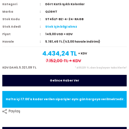
Kategori
Dört Katlı Işıklı Kolonlar
Marka
QLİGHT
Stok Kodu
ST45LF-BZ-4-24-RAGB
Stok Adedi
Stok için bilgi alınız
Fiyat
149,00 USD + KDV
Havale
5.161,46 TL (%3,00 havale indirimi)
4.434,24 TL
+ KDV
7.152,00 TL
+ KDV
KDV DAHİL 5.321,09 TL
*400,59 TL den başlayan taksitlerle!
Gelince Haber Ver
Hafta içi 17:00'a kadar verilen siparişler aynı gün kargoya verilmektedir.
Paylaş