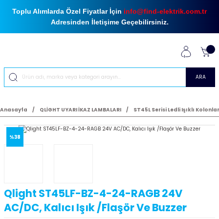
Toplu Alımlarda Özel Fiyatlar İçin
info@find-elektrik.com.tr
Adresinden İletişime Geçebilirsiniz.
ARA
Anasayfa
QLİGHT UYARI İKAZ LAMBALARI
ST45L Serisi Ledli Işıklı Kolonla
%38
Qlight ST45LF-BZ-4-24-RAGB 24V
AC/DC, Kalıcı Işık /Flaşör Ve Buzzer