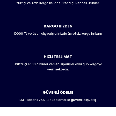
Yurtiçi ve Aras Kargo ile iade fırsatı güvenceli ürünler.
Ürün resmi kalitesiz, bozuk veya görüntülenemiyor.
Ürün açıklamasında eksik bilgiler bulunuyor.
Ürün bilgilerinde hatalar bulunuyor.
Ürün fiyatı diğer sitelerden daha pahalı.
KARGO BİZDEN
Bu ürüne benzer farklı alternatifler olmalı.
10000 TL ve üzeri alışverişlerinizde ücretsiz kargo imkanı.
HIZLI TESLİMAT
Hafta içi 17:00'a kadar verilen siparişler aynı gün kargoya
Gönder
verilmektedir.
GÜVENLİ ÖDEME
SSL-Tabanlı 256-Bit kodlama ile güvenli alışveriş.