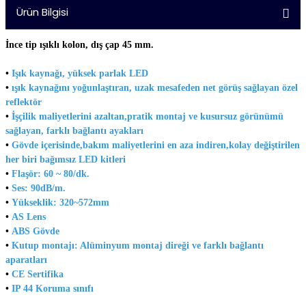
Ürün Bilgisi
İnce tip ışıklı kolon, dış çap 45 mm.
•
Işık kaynağı, yüksek parlak LED
•
ışık kaynağını yoğunlaştıran, uzak mesafeden net görüş sağlayan özel
reflektör
•
İşçilik maliyetlerini azaltan,pratik montaj ve kusursuz görünümü
sağlayan, farklı bağlantı ayakları
•
Gövde içerisinde,bakım maliyetlerini en aza indiren,kolay değiştirilen
her biri bağımsız LED kitleri
•
Flaşör: 60 ~ 80/dk.
•
Ses: 90dB/m.
•
Yükseklik: 320~572mm
•
AS Lens
•
ABS Gövde
•
Kutup montajı: Alüminyum montaj direği ve farklı bağlantı
aparatları
•
CE Sertifika
•
IP 44 Koruma sınıfı