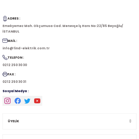
ADRES :
Emekyemez Mah. Okçumusa Cad. Menevşe İş Hanı No:22/85 Beyoğlu/
İSTANBUL
MAİL :
info@find-elektrik.com.tr
TELEFON :
0212 250 30 30
FAX :
0212 250 30 31
Sosyal Medya :
ÜYELİK