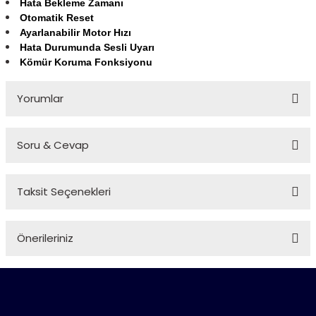
Hata Bekleme Zamanı
Otomatik Reset
Ayarlanabilir Motor Hızı
Hata Durumunda Sesli Uyarı
Kömür Koruma Fonksiyonu
Yorumlar
Soru & Cevap
Bu ürüne ilk yorumu siz yapın!
Taksit Seçenekleri
Yorum Yaz
Ürün hakkında henüz soru sorulmamış.
Önerileriniz
Soru Sor
Bu ürünün fiyat bilgisi, resim, ürün açıklamalarında ve diğer
konularda yetersiz gördüğünüz noktaları öneri formunu
kullanarak tarafımıza iletebilirsiniz.
Görüş ve önerileriniz için teşekkür ederiz.