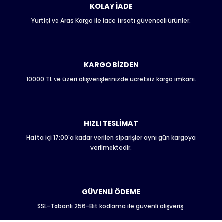
KOLAY İADE
Yurtiçi ve Aras Kargo ile iade fırsatı güvenceli ürünler.
Ürün resmi kalitesiz, bozuk veya görüntülenemiyor.
Ürün açıklamasında eksik bilgiler bulunuyor.
Ürün bilgilerinde hatalar bulunuyor.
Ürün fiyatı diğer sitelerden daha pahalı.
KARGO BİZDEN
Bu ürüne benzer farklı alternatifler olmalı.
10000 TL ve üzeri alışverişlerinizde ücretsiz kargo imkanı.
HIZLI TESLİMAT
Hafta içi 17:00'a kadar verilen siparişler aynı gün kargoya
Gönder
verilmektedir.
GÜVENLİ ÖDEME
SSL-Tabanlı 256-Bit kodlama ile güvenli alışveriş.