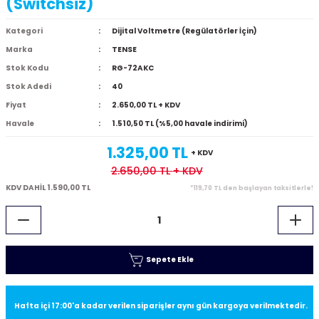
(Switchsiz)
Kategori
Dijital Voltmetre (Regülatörler İçin)
Marka
TENSE
Stok Kodu
RG-72AKC
Stok Adedi
40
Fiyat
2.650,00 TL + KDV
Havale
1.510,50 TL (%5,00 havale indirimi)
1.325,00 TL
+ KDV
2.650,00 TL
+ KDV
KDV DAHİL 1.590,00 TL
*119,70 TL den başlayan taksitlerle!
Sepete Ekle
Hafta içi 17:00'a kadar verilen siparişler aynı gün kargoya verilmektedir.