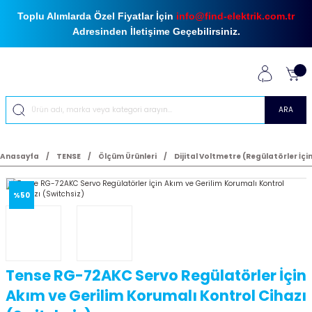
Toplu Alımlarda Özel Fiyatlar İçin
info@find-elektrik.com.tr
Adresinden İletişime Geçebilirsiniz.
ARA
Anasayfa
TENSE
Ölçüm Ürünleri
Dijital Voltmetre (Regülatörler İçi
%50
Tense RG-72AKC Servo Regülatörler İçin
Akım ve Gerilim Korumalı Kontrol Cihazı