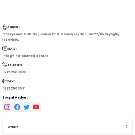
ADRES :
Emekyemez Mah. Okçumusa Cad. Menevşe İş Hanı No:22/85 Beyoğlu/
İSTANBUL
MAİL :
info@find-elektrik.com.tr
TELEFON :
0212 250 30 30
FAX :
0212 250 30 31
Sosyal Medya :
ÜYELİK