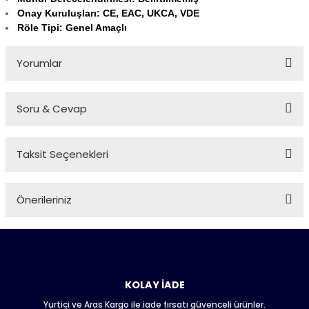
Onay Kuruluşları: CE, EAC, UKCA, VDE
Röle Tipi: Genel Amaçlı
Yorumlar
Soru & Cevap
Bu ürüne ilk yorumu siz yapın!
Taksit Seçenekleri
Yorum Yaz
Ürün hakkında henüz soru sorulmamış.
Önerileriniz
Soru Sor
Bu ürünün fiyat bilgisi, resim, ürün açıklamalarında ve diğer
konularda yetersiz gördüğünüz noktaları öneri formunu
kullanarak tarafımıza iletebilirsiniz.
Görüş ve önerileriniz için teşekkür ederiz.
KOLAY İADE
Yurtiçi ve Aras Kargo ile iade fırsatı güvenceli ürünler.
Ürün resmi kalitesiz, bozuk veya görüntülenemiyor.