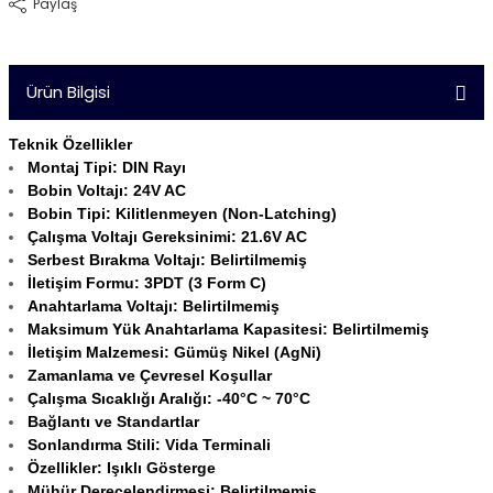
Paylaş
Ürün Bilgisi
Teknik Özellikler
Montaj Tipi: DIN Rayı
Bobin Voltajı: 24V AC
Bobin Tipi: Kilitlenmeyen (Non-Latching)
Çalışma Voltajı Gereksinimi: 21.6V AC
Serbest Bırakma Voltajı: Belirtilmemiş
İletişim Formu: 3PDT (3 Form C)
Anahtarlama Voltajı: Belirtilmemiş
Maksimum Yük Anahtarlama Kapasitesi: Belirtilmemiş
İletişim Malzemesi: Gümüş Nikel (AgNi)
Zamanlama ve Çevresel Koşullar
Çalışma Sıcaklığı Aralığı: -40°C ~ 70°C
Bağlantı ve Standartlar
Sonlandırma Stili: Vida Terminali
Özellikler: Işıklı Gösterge
Mühür Derecelendirmesi: Belirtilmemiş