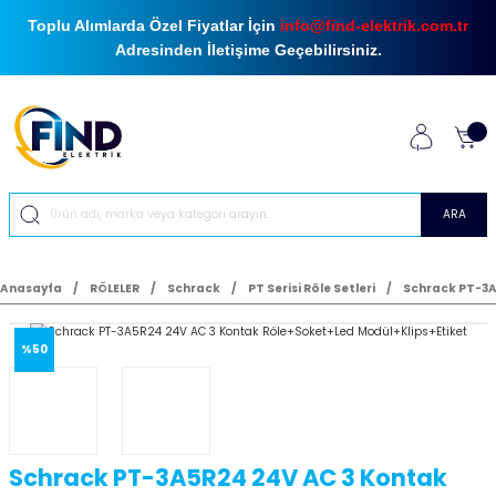
Toplu Alımlarda Özel Fiyatlar İçin
info@find-elektrik.com.tr
Adresinden İletişime Geçebilirsiniz.
ARA
Anasayfa
RÖLELER
Schrack
PT Serisi Röle Setleri
Schrack PT-3A
%50
Schrack PT-3A5R24 24V AC 3 Kontak