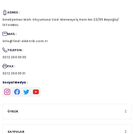
ADRES :
Emekyemez Mah. Okçumusa Cad. Menevşe İş Hanı No:22/85 Beyoğlu/
İSTANBUL
MAİL :
info@find-elektrik.com.tr
TELEFON :
0212 250 30 30
FAX :
0212 250 30 31
Sosyal Medya :
ÜYELİK
SAYFALAR