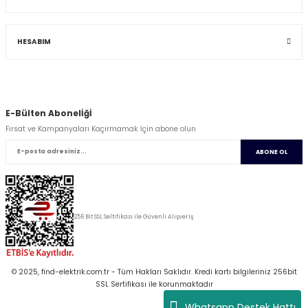
HESABIM
E-Bülten Abonelİğİ
Fırsat ve Kampanyaları Kaçırmamak İçin abone olun
ABONE OL
256 Bit SSL Seltifikası ile Güvenli Alışveriş
© 2025, find-elektrik.com.tr - Tüm Hakları Saklıdır. Kredi kartı bilgileriniz 256bit
SSL Sertifikası ile korunmaktadır
Whatsapp Destek Hattı