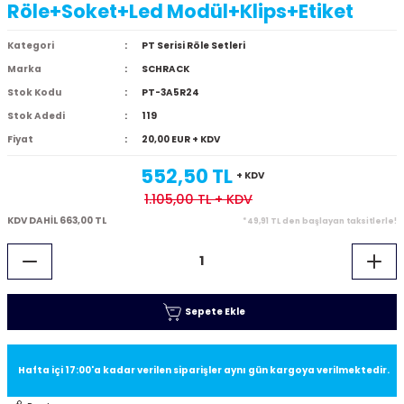
Röle+Soket+Led Modül+Klips+Etiket
Kategori
PT Serisi Röle Setleri
Marka
SCHRACK
Stok Kodu
PT-3A5R24
Stok Adedi
119
Fiyat
20,00 EUR + KDV
552,50 TL
+ KDV
1.105,00 TL
+ KDV
KDV DAHİL 663,00 TL
*49,91 TL den başlayan taksitlerle!
Sepete Ekle
Hafta içi 17:00'a kadar verilen siparişler aynı gün kargoya verilmektedir.