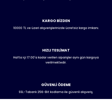
Ürün açıklamasında eksik bilgiler bulunuyor.
Ürün bilgilerinde hatalar bulunuyor.
Ürün fiyatı diğer sitelerden daha pahalı.
KARGO BİZDEN
Bu ürüne benzer farklı alternatifler olmalı.
10000 TL ve üzeri alışverişlerinizde ücretsiz kargo imkanı.
HIZLI TESLİMAT
Hafta içi 17:00'a kadar verilen siparişler aynı gün kargoya
Gönder
verilmektedir.
GÜVENLİ ÖDEME
SSL-Tabanlı 256-Bit kodlama ile güvenli alışveriş.