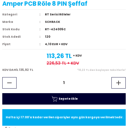
Amper PCB Röle 8 PIN Şeffaf
Kategori
RT Serisi Röleler
Marka
SCHRACK
Stok Kodu
RT-424005C
Stok Adedi
120
Fiyat
4,10 EUR + KDV
113,26 TL
+ KDV
226,53 TL
+ KDV
KDV DAHİL 135,92 TL
*10,23 TL den başlayan taksitlerle!
Sepete Ekle
Hafta içi 17:00'a kadar verilen siparişler aynı gün kargoya verilmektedir.