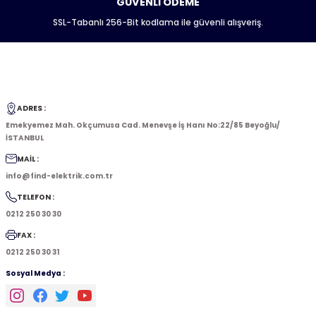
GÜVENLİ ÖDEME
SSL-Tabanlı 256-Bit kodlama ile güvenli alışveriş.
ADRES :
Emekyemez Mah. Okçumusa Cad. Menevşe İş Hanı No:22/85 Beyoğlu/
İSTANBUL
MAİL :
info@find-elektrik.com.tr
TELEFON :
0212 250 30 30
FAX :
0212 250 30 31
Sosyal Medya :