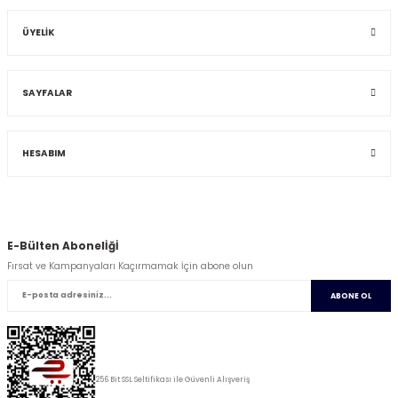
ÜYELİK
SAYFALAR
HESABIM
E-Bülten Abonelİğİ
Fırsat ve Kampanyaları Kaçırmamak İçin abone olun
ABONE OL
256 Bit SSL Seltifikası ile Güvenli Alışveriş