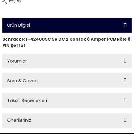
Paylaş
Ürün Bilgisi
Schrack RT-424005C 5V DC 2 Kontak 8 Amper PCB Röle 8
PIN Şeffaf
Yorumlar
Soru & Cevap
Bu ürüne ilk yorumu siz yapın!
Taksit Seçenekleri
Yorum Yaz
Ürün hakkında henüz soru sorulmamış.
Önerileriniz
Soru Sor