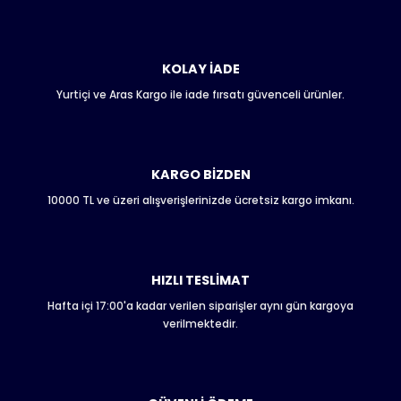
Bu ürünün fiyat bilgisi, resim, ürün açıklamalarında ve diğer
konularda yetersiz gördüğünüz noktaları öneri formunu
kullanarak tarafımıza iletebilirsiniz.
Görüş ve önerileriniz için teşekkür ederiz.
KOLAY İADE
Yurtiçi ve Aras Kargo ile iade fırsatı güvenceli ürünler.
Ürün resmi kalitesiz, bozuk veya görüntülenemiyor.
Ürün açıklamasında eksik bilgiler bulunuyor.
Ürün bilgilerinde hatalar bulunuyor.
Ürün fiyatı diğer sitelerden daha pahalı.
KARGO BİZDEN
Bu ürüne benzer farklı alternatifler olmalı.
10000 TL ve üzeri alışverişlerinizde ücretsiz kargo imkanı.
HIZLI TESLİMAT
Hafta içi 17:00'a kadar verilen siparişler aynı gün kargoya
Gönder
verilmektedir.