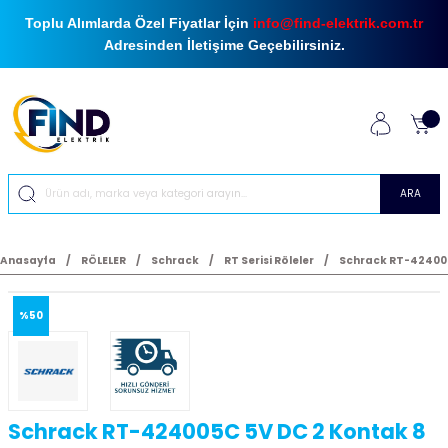
Toplu Alımlarda Özel Fiyatlar İçin
info@find-elektrik.com.tr
Adresinden İletişime Geçebilirsiniz.
ARA
Anasayfa
RÖLELER
Schrack
RT Serisi Röleler
Schrack RT-424005C
%50
Schrack RT-424005C 5V DC 2 Kontak 8