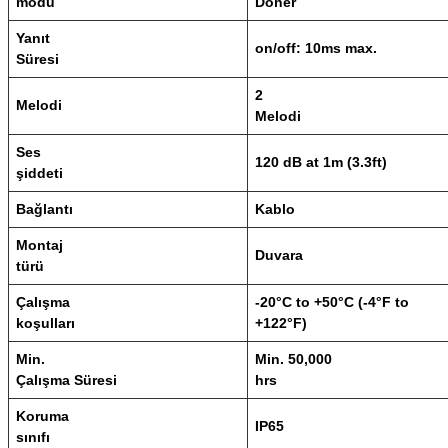
modu
Döner
Yanıt
on/off: 10ms max.
Süresi
2
Melodi
Melodi
Ses
120 dB at 1m (3.3ft)
şiddeti
Bağlantı
Kablo
Montaj
Duvara
türü
Çalışma
-20°C to +50°C (-4°F to
koşulları
+122°F)
Min.
Min. 50,000
Çalışma Süresi
hrs
Koruma
IP65
sınıfı