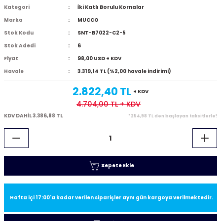
Kategori
İki Katlı Borulu Kornalar
Marka
MUCCO
Stok Kodu
SNT-B7022-C2-5
Stok Adedi
6
Fiyat
98,00 USD + KDV
Havale
3.319,14 TL (%2,00 havale indirimi)
2.822,40 TL
+ KDV
4.704,00 TL
+ KDV
KDV DAHİL 3.386,88 TL
*254,98 TL den başlayan taksitlerle!
Sepete Ekle
Hafta içi 17:00'a kadar verilen siparişler aynı gün kargoya verilmektedir.