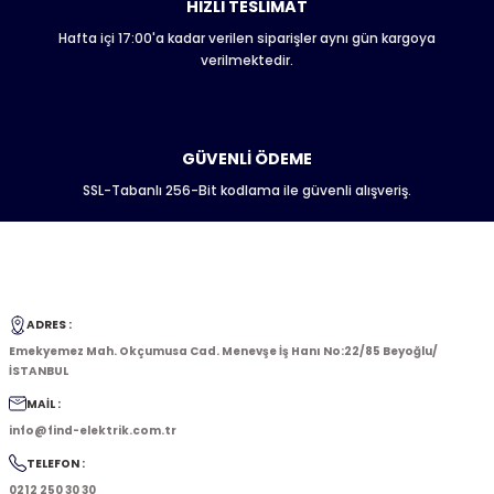
HIZLI TESLİMAT
Hafta içi 17:00'a kadar verilen siparişler aynı gün kargoya
verilmektedir.
GÜVENLİ ÖDEME
SSL-Tabanlı 256-Bit kodlama ile güvenli alışveriş.
ADRES :
Emekyemez Mah. Okçumusa Cad. Menevşe İş Hanı No:22/85 Beyoğlu/
İSTANBUL
MAİL :
info@find-elektrik.com.tr
TELEFON :
0212 250 30 30