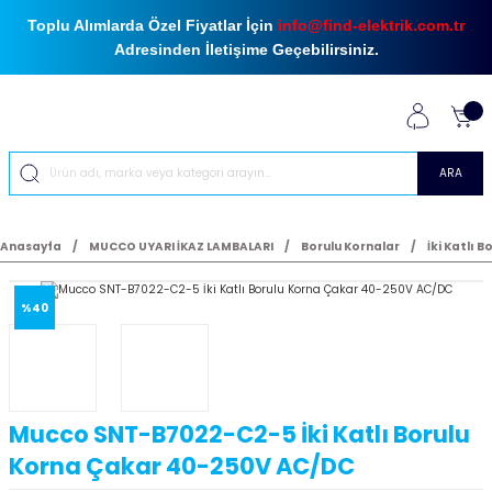
Toplu Alımlarda Özel Fiyatlar İçin
info@find-elektrik.com.tr
Adresinden İletişime Geçebilirsiniz.
ARA
Anasayfa
MUCCO UYARI İKAZ LAMBALARI
Borulu Kornalar
İki Katlı 
%40
Mucco SNT-B7022-C2-5 İki Katlı Borulu
Korna Çakar 40-250V AC/DC