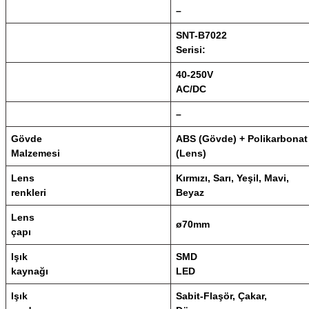
–
SNT-B7022
Serisi:
40-250V
AC/DC
–
Gövde
ABS (Gövde) + Polikarbonat
Malzemesi
(Lens)
Lens
Kırmızı, Sarı, Yeşil, Mavi,
renkleri
Beyaz
Lens
ø70mm
çapı
Işık
SMD
kaynağı
LED
Işık
Sabit-Flaşör, Çakar,