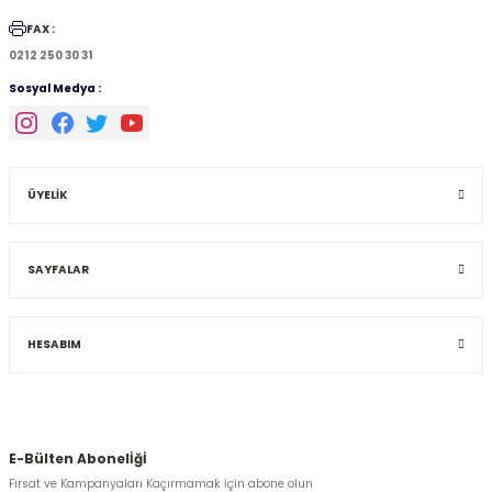
FAX :
0212 250 30 31
Sosyal Medya :
ÜYELİK
SAYFALAR
HESABIM
E-Bülten Abonelİğİ
Fırsat ve Kampanyaları Kaçırmamak İçin abone olun