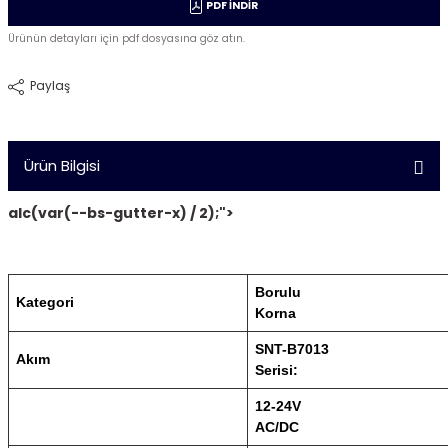
PDF İNDİR
Ürünün detayları için pdf dosyasına göz atın.
Paylaş
Ürün Bilgisi
alc(var(--bs-gutter-x) / 2);">
Borulu
Kategori
Korna
SNT-B7013
Akım
Serisi:
12-24V
AC/DC